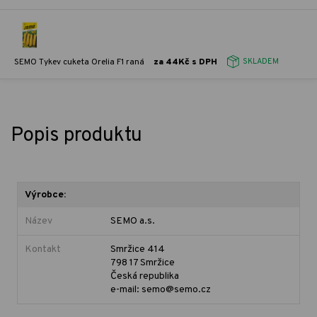
SEMO Tykev cuketa Orelia F1 raná
za 44Kč s DPH
SKLADEM
Popis produktu
Výrobce:
Název
SEMO a.s.
Kontakt
Smržice 414
798 17 Smržice
Česká republika
e-mail: semo@semo.cz