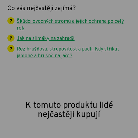
Co vás nejčastěji zajímá?
Škůdci ovocných stromů a jejich ochrana po celý
rok
Jak na slimáky na zahradě
Rez hrušňová, strupovitost a padlí: Kdy stříkat
jabloně a hrušně na jaře?
K tomuto produktu lidé
nejčastěji kupují