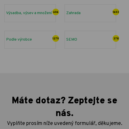
Výsadba, výsev a množení
606
Zahrada
1603
Podle výrobce
1279
SEMO
378
Máte dotaz? Zeptejte se
nás.
Vyplňte prosím níže uvedený formulář, děkujeme.