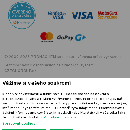
© 2009-2026 PRONACHEM spol. s r.o., všechna práva vyhrazena
Grafický návrh
KošnarDesign.cz
a redakční systém
CZECHGROUP.cz
Vážíme si vašeho soukromí
EET - označení provozovny:
K analýze návštěvnosti a funkcí webu, ukládání vašeho nastavení a
Podle zákona o evidenci tržeb je prodávající povinen vystavit kupujícímu
personalizaci obsahu a reklam využíváme cookies. Informace o tom, jak náš
účtenku. Zároveň je povinen zaevidovat přijatou tržbu u správce daně
web používáte, sdílíme se svými partnery pro sociální média, inzerci a analýzy,
online; v případě technického výpadku pak nejpozději do 48 hodin.
kteří mohou být ze zemí mimo EU. Partneři tyto údaje mohou zkombinovat s
dalšími informacemi, které jste jim poskytli nebo které získali v důsledku toho,
že používáte jejich služby.
Podrobné informace
Spravovat cookies