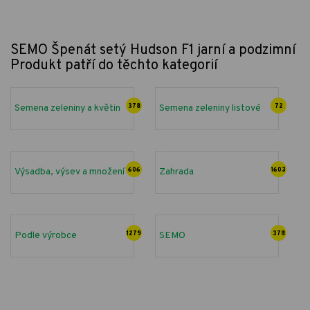
SEMO Špenát setý Hudson F1 jarní a podzimní
Produkt patří do těchto kategorií
Semena zeleniny a květin
378
Semena zeleniny listové
72
Výsadba, výsev a množení
606
Zahrada
1603
Podle výrobce
1279
SEMO
378