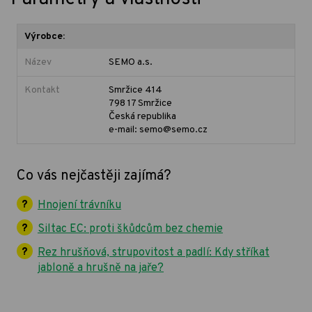
Výrobce:
Název
SEMO a.s.
Kontakt
Smržice 414
798 17 Smržice
Česká republika
e-mail: semo@semo.cz
Co vás nejčastěji zajímá?
Hnojení trávníku
Siltac EC: proti škůdcům bez chemie
Rez hrušňová, strupovitost a padlí: Kdy stříkat
jabloně a hrušně na jaře?