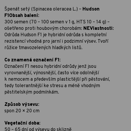
Špenát setý (Spinacea oleracea L.) –
Hudson
F1Obsah balení:
300 semen (70 – 100 semen v 1 g, HTS 10 – 14 g) –
ošetřeno proti houbovým chorobám:
NEVlastnosti:
Odrůda Hudson F1 je hybridní odrůda s kompletní
rezistencí vhodná pro jarní i podzimní výsev. Tvoří
růžice tmavozelených hladkých listů.
Co znamená označení F1:
Označení F1 nesou hybridní odrůdy jenž jsou
vyrovnanější, výnosnější, často více odolnější
k nemocem a především plastictější při pěstování,
tedy tolerantnější ke stresu a méně vhodným
pěstitelským podmínkám.
Způsob výsevu:
spon 20 × 20 cm
Vegetační doba:
50 – 65 dní od výsevu do sklizně