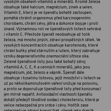
vysokým obsahem vitamínů a minerálů. Kromě železa
obsahuje také kalcium, magnézium, zinek a selen.
Vitamín E, který je ve špenátu bohatě zastoupen,
pomáhá chránit organismus před karcinogenními
chorobami, chrání cévy, játra a dokonce bojuje i proti
únavě. Významnou roli ve špenátových listech sehrává
i vitamín C. Přestože špenát neobsahuje až tolik
železa, má mnoho jiných, zdraví prospěšných látek. Ve
vysokých koncentracích obsahuje karotenoidy, které
chrání buňky před stárnutím a lutein, který zabraňuje
vzniku degenerativního onemocnění sítnice oka.
Zelené špenátové listy jsou také bohatý zdroj
vitamínů A, C, E, K a cenných minerálů, jako jsou
magnézium, jód, železo a vápník. Špenát dále
obsahuje i kyselinu listovou, jejíž množství v listech se
už po několikaminutovém vaření snižuje na polovinu,
a proto se doporučuje špenátové listy před konzumací
jen mírně napařit. Antioxidační vlastnosti špenátu
dokáží předejít škodlivé oxidaci cholesterolu, která je
velice nebezpečná pro srdce i cévy. Hořčík zase
zabezpečuje zdravý krevní tlak, stejně jako draslík,