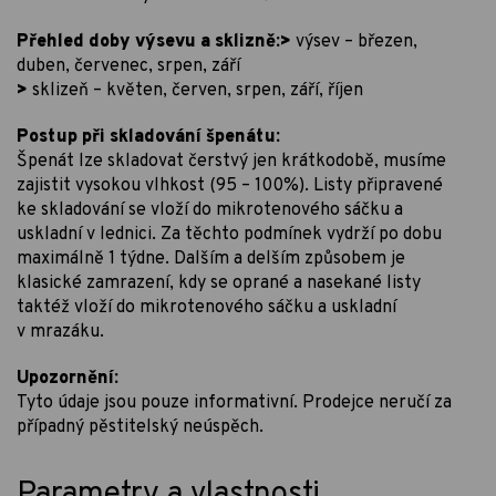
Přehled doby výsevu a sklizně:>
výsev – březen,
duben, červenec, srpen, září
>
sklizeň – květen, červen, srpen, září, říjen
Postup při skladování špenátu:
Špenát lze skladovat čerstvý jen krátkodobě, musíme
zajistit vysokou vlhkost (95 – 100%). Listy připravené
ke skladování se vloží do mikrotenového sáčku a
uskladní v lednici. Za těchto podmínek vydrží po dobu
maximálně 1 týdne. Dalším a delším způsobem je
klasické zamrazení, kdy se oprané a nasekané listy
taktéž vloží do mikrotenového sáčku a uskladní
v mrazáku.
Upozornění:
Tyto údaje jsou pouze informativní. Prodejce neručí za
případný pěstitelský neúspěch.
Parametry a vlastnosti