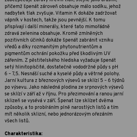
přičemž špenát zároveň obsahuje málo sodíku, jehož
nadbytek tlak zvyšuje. Vitamin K dokáže zadržovat
vápník v kostech, takže jsou pevnější. K tomu
přispívají i další minerály, které tato mimořádně
zdravá zelenina obsahuje. Kromě zmíněných
pozitivních účinků dokáže špenát zabránit vzniku
vředů a díky rozmanitým phytonutrientům a
pigmentům ochrání pokožku před škodlivým UV
zářením. Z pěstitelského hlediska vyžaduje špenát
setý hlinitopísčité, dostatečně vododržné půdy s pH
6 – 7,5. Nesnáší suché a kyselé půdy a větrné polohy.
Jarní kultura z březnových výsevů se sklízí 5 – 6 týdnů
po výsevu. Jako následná plodina ze srpnových výsevů
se sklízí v září až v říjnu. Pro přezimování a ranou jarní
sklizeň se vysévá v září. Špenat lze sklízet dvěma
způsoby, a to probíráním plně narostlých listů a tím
mít několik sklizní, nebo jednorázovým ořezáním
všech listů.
Charakteristika: