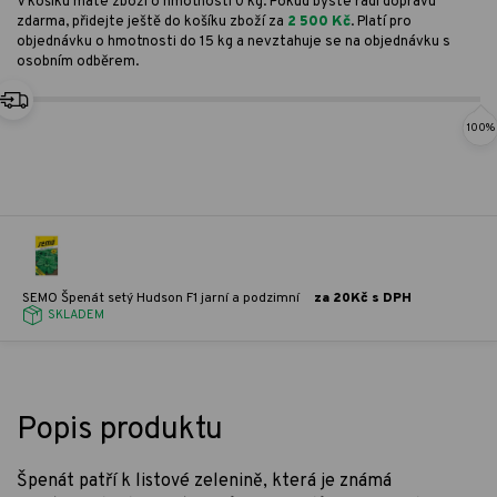
V košíku máte zboží o hmotnosti 0 kg. Pokud byste rádi dopravu
zdarma, přidejte ještě do košíku zboží za
2 500 Kč
. Platí pro
objednávku o hmotnosti do 15 kg a nevztahuje se na objednávku s
osobním odběrem.
100%
SEMO Špenát setý Hudson F1 jarní a podzimní
za 20Kč s DPH
SKLADEM
Popis produktu
Špenát patří k listové zelenině, která je známá