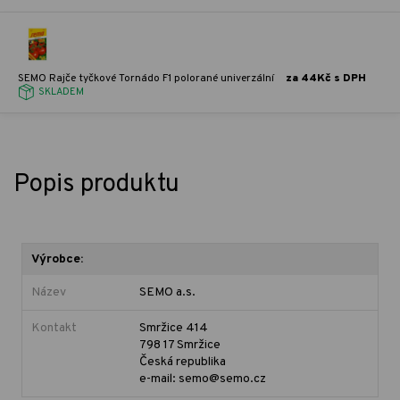
SEMO Rajče tyčkové Tornádo F1 polorané univerzální
za 44Kč s DPH
SKLADEM
Popis produktu
Výrobce:
Název
SEMO a.s.
Kontakt
Smržice 414
798 17 Smržice
Česká republika
e-mail: semo@semo.cz