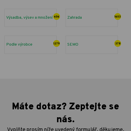
Výsadba, výsev a množení
606
Zahrada
1603
Podle výrobce
1279
SEMO
378
Máte dotaz? Zeptejte se
nás.
Vyplňte prosím níže uvedený formulář, děkujeme.