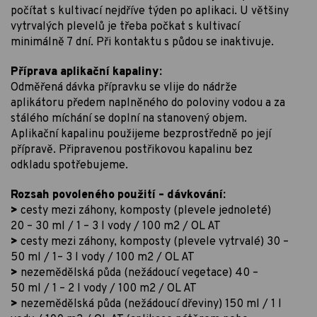
počítat s kultivací nejdříve týden po aplikaci. U většiny
vytrvalých plevelů je třeba počkat s kultivací
minimálně 7 dní. Při kontaktu s půdou se inaktivuje.
Příprava aplikační kapaliny:
Odměřená dávka přípravku se vlije do nádrže
aplikátoru předem naplněného do poloviny vodou a za
stálého míchání se doplní na stanovený objem.
Aplikační kapalinu použijeme bezprostředně po její
přípravě. Připravenou postřikovou kapalinu bez
odkladu spotřebujeme.
Rozsah povoleného použití – dávkování:
>
cesty mezi záhony, komposty (plevele jednoleté)
20 – 30 ml / 1 – 3 l vody / 100 m2 / OL AT
>
cesty mezi záhony, komposty (plevele vytrvalé) 30 –
50 ml / 1– 3 l vody / 100 m2 / OL AT
>
nezemědělská půda (nežádoucí vegetace) 40 –
50 ml / 1 – 2 l vody / 100 m2 / OL AT
>
nezemědělská půda (nežádoucí dřeviny) 150 ml / 1 l