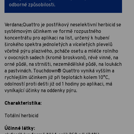
odborné způsobilosti.
Verdana;Quattro je postřikový neselektivní herbicid se
systémovým účinkem ve formě rozpustného
koncentrátu pro aplikaci na list, určený k hubení
širokého spektra jednoletých a víceletých plevelů
včetně pýru plazivého, pcháče osetu a mléče rolního
v ovocných sadech (kromě broskvoní), révě vinné, na
orné půdě, na strništi, nezemědělské půdě, na loukách
a pastvinách. Touchdown® Quattro vyniká vyšším a
rychlejším účinkem již při teplotách kolem 10°C,
odolností proti dešti již od 1 hodiny po aplikaci, má
vyníkající účinky na oddenky pýru.
Charakteristika:
Totální herbicid
Účinné látky: