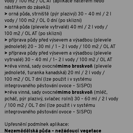
vody / 100 m2 / OL AT (aplikace nátěrem nebo
nástřikem do záseků)
>
orná půda, strniště (pýr plazivý) 30 – 40 ml / 2 l
vody / 100 m2 / OL 0 dní (po sklizni)
>
orná půda (plevele vytrvalé) 40 ml / 2 l vody /
100 m2 / OL AT (po sklizni)
>
příprava půdy před výsevem a výsadbou (plevele
jednoleté) 20 – 30 ml / 1 – 2 l vody / 100 m2 / OL AT
>
příprava půdy před výsevem a výsadbou (plevele
vytrvalé) 30 – 40 ml / 1– 2 l vody / 100 m2 / OL AT
>
réva vinná, sady ovocné
mimo broskvoň
(plevele
jednoleté, turanka kanadská) 20 ml / 2 l vody /
100 m2 / OL 7 dní (lze použit i v systému
integrovaného pěstování ovoce – SISPO)
>
réva vinná, sady ovocné
mimo broskvoň
(mléč,
pcháč, pýr plazivý, svlačec rolní) 30 – 60 ml / 2 l vody
/ 100 m2 / OL 7 dní (lze použit i v systému
integrovaného pěstování ovoce – SISPO)
Upřesnění podmínek aplikace:
Nezemědělská půda – nežádoucí vegetace