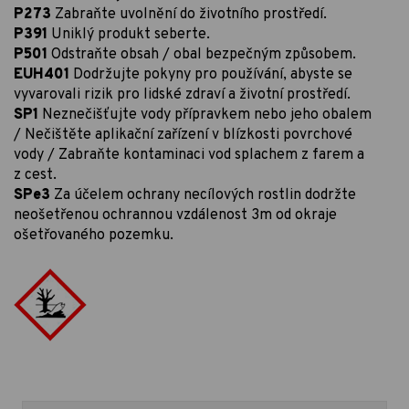
P273
Zabraňte uvolnění do životního prostředí.
P391
Uniklý produkt seberte.
P501
Odstraňte obsah / obal bezpečným způsobem.
EUH401
Dodržujte pokyny pro používání, abyste se
vyvarovali rizik pro lidské zdraví a životní prostředí.
SP1
Neznečišťujte vody přípravkem nebo jeho obalem
/ Nečištěte aplikační zařízení v blízkosti povrchové
vody / Zabraňte kontaminaci vod splachem z farem a
z cest.
SPe3
Za účelem ochrany necílových rostlin dodržte
neošetřenou ochrannou vzdálenost 3m od okraje
ošetřovaného pozemku.