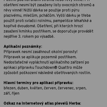
Postřik pod korunami stromů nebo révy vinné. Při
ošetření nesmí být zasaženy listy ovocných stromů a
révy vinné! Nižší dávka se použije proti pýru
plazivému, mlečům, pcháčům. Vyšší dávku je třeba
použít proti svlačci rolnímu, pampelišce lékařské a
kopřivě dvoudomé. Ošetření, při kterých hrozí
zasažení kmínku postřikem, se doporučuje provádět
nejdříve 3. rokem po výsadbě.
Aplikační poznámky:
Přípravek nesmí zasáhnout okolní porosty!
Přípravek se aplikuje pozemně postřikem.
Nedostatečné vypláchnutí aplikačního zařízení po
aplikaci přípravku Touchdown® Quattro může
způsobit poškození následně ošetřovaných rostlin.
Hlavní termíny pro aplikaci přípravku:
březen, duben, květen, červen, červenec, srpen,
září, říjen
Odkaz na Internetový atlas plevelů Herba: