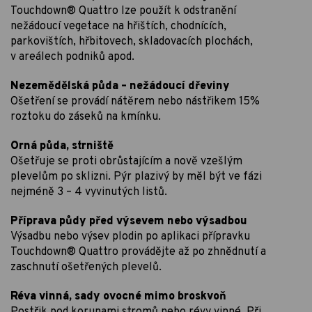
Touchdown® Quattro lze použít k odstranění
nežádoucí vegetace na hřištích, chodnících,
parkovištích, hřbitovech, skladovacích plochách,
v areálech podniků apod.
Nezemědělská půda – nežádoucí dřeviny
Ošetření se provádí nátěrem nebo nástřikem 15%
roztoku do záseků na kmínku.
Orná půda, strniště
Ošetřuje se proti obrůstajícím a nově vzešlým
plevelům po sklizni. Pýr plazivý by měl být ve fázi
nejméně 3 – 4 vyvinutých listů.
Příprava půdy před výsevem nebo výsadbou
Výsadbu nebo výsev plodin po aplikaci přípravku
Touchdown® Quattro provádějte až po zhnědnutí a
zaschnutí ošetřených plevelů.
Réva vinná, sady ovocné mimo broskvoň