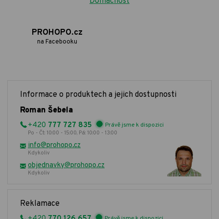
Domácnost
PROHOPO.cz
na Facebooku
Informace o produktech a jejich dostupnosti
Roman Šebela
+420
777 727 835
Právě jsme k dispozici
Po - Čt: 10:00 - 15:00, Pá: 10:00 - 13:00
info@prohopo.cz
Kdykoliv
objednavky@prohopo.cz
Kdykoliv
Reklamace
+420
770 126 657
Právě jsme k dispozici