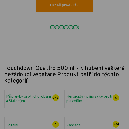
Detail produktu
Touchdown Quattro 500ml - k hubení veškeré
nežádoucí vegetace
Produkt patří do těchto
kategorií
Přípravky proti chorobám
Herbicidy - přípravky proti
247
33
a škůdcům
plevelům
Totální
5
Zahrada
1604