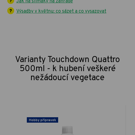
Jak na slimáky na zahradě
Výsadby v květnu: co sázet a co vysazovat
Varianty Touchdown Quattro
500ml - k hubení veškeré
nežádoucí vegetace
Hobby přípravek