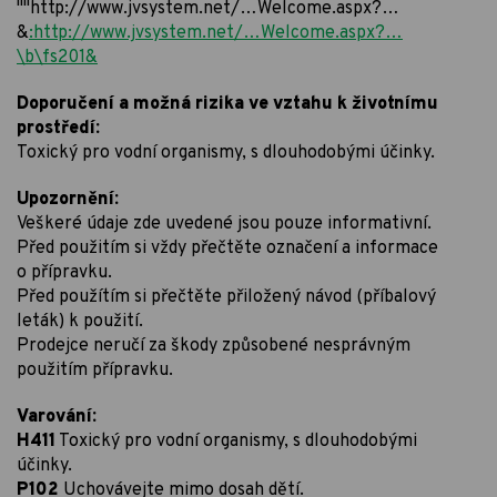
""http://www.jvsys­tem.net/…Welco­me.aspx?…
&
:http://www.jvsystem.net/…Welcome.aspx?…
\b\fs201&
Doporučení a možná rizika ve vztahu k životnímu
prostředí:
Toxický pro vodní organismy, s dlouhodobými účinky.
Upozornění:
Veškeré údaje zde uvedené jsou pouze informativní.
Před použitím si vždy přečtěte označení a informace
o přípravku.
Před použítím si přečtěte přiložený návod (příbalový
leták) k použití.
Prodejce neručí za škody způsobené nesprávným
použitím přípravku.
Varování:
H411
Toxický pro vodní organismy, s dlouhodobými
účinky.
P102
Uchovávejte mimo dosah dětí.