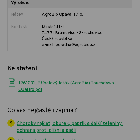
Výrobce:
Název
AgroBio Opava, s.r.o.
Kontakt
Mostní 41/1
747 71 Brumovice - Skrochovice
Česká republika
e-mail: poradna@agrobio.cz
Ke stažení
1261031_Příbalový leták (AgroBio) Touchdown
Quattro.pdf
Co vás nejčastěji zajímá?
Choroby rajčat, okurek, paprik a další zeleniny:
ochrana proti plísni a padlí