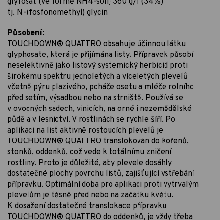
glyfosát (ve formě NH4-soli) 360 g/l (34%)
tj. N-(fosfonomethyl) gly­cin
Působení:
TOUCHDOWN® QUATTRO obsahuje účinnou látku
glyphosate, která je přijímána listy. Přípravek působí
neselektivně jako listový systemický herbicid proti
širokému spektru jednoletých a víceletých plevelů
včetně pýru plazivého, pcháče osetu a mléče rolního
před setím, výsadbou nebo na strniště. Používá se
v ovocných sadech, vinicích, na orné i nezemědělské
půdě a v lesnictví. V rostlinách se rychle šíří. Po
aplikaci na list aktivně rostoucích plevelů je
TOUCHDOWN® QUATTRO translokován do kořenů,
stonků, oddenků, což vede k totálnímu zničení
rostliny. Proto je důležité, aby plevele dosáhly
dostatečné plochy povrchu listů, zajišťující vstřebání
přípravku. Optimální doba pro aplikaci proti vytrvalým
plevelům je těsně před nebo na začátku květu.
K dosažení dostatečné translokace přípravku
TOUCHDOWN® QUATTRO do oddenků, je vždy třeba