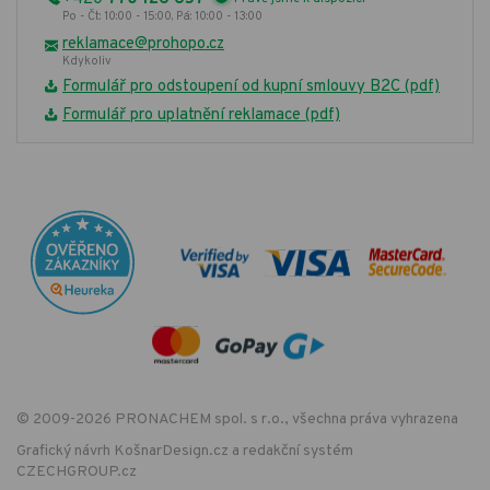
Po - Čt: 10:00 - 15:00, Pá: 10:00 - 13:00
reklamace@prohopo.cz
Kdykoliv
Formulář pro odstoupení od kupní smlouvy B2C (pdf)
Formulář pro uplatnění reklamace (pdf)
© 2009-2026 PRONACHEM spol. s r.o., všechna práva vyhrazena
Grafický návrh
KošnarDesign.cz
a redakční systém
CZECHGROUP.cz