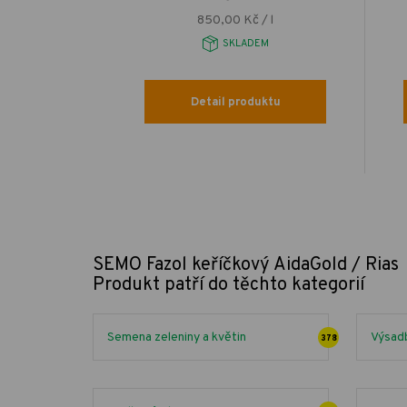
/ g
850,00 Kč / l
EM
SKLADEM
uktu
Detail produktu
SEMO Fazol keříčkový AidaGold / Rias
Produkt patří do těchto kategorií
Semena zeleniny a květin
Výsadb
378