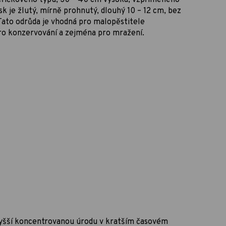
sk je žlutý, mírně prohnutý, dlouhý 10 – 12 cm, bez
 Tato odrůda je vhodná pro malopěstitele
pro konzervování a zejména pro mražení.
 vyšší koncentrovanou úrodu v kratším časovém