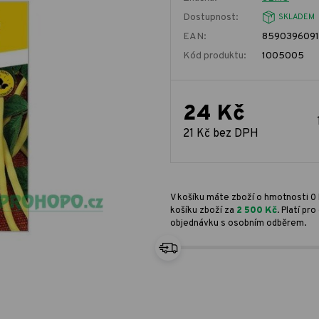
Dostupnost:
SKLADEM
EAN:
859039609
Kód produktu:
1005005
24 Kč
21 Kč bez DPH
V košíku máte zboží o hmotnosti 0 
košíku zboží za
2 500 Kč
. Platí p
objednávku s osobním odběrem.