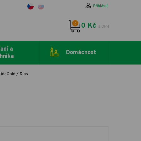
Přihlásit
0
0 Kč
s DPH
adí a
Domácnost
hnika
idaGold / Rias