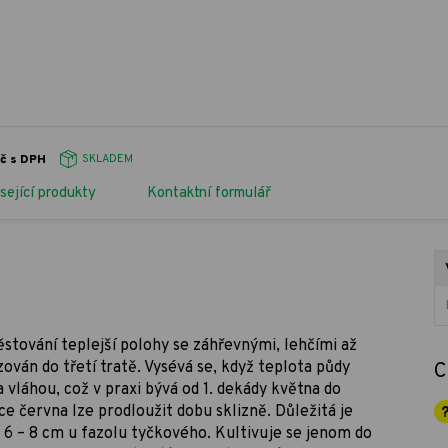
č s DPH
SKLADEM
sející produkty
Kontaktní formulář
pěstování teplejší polohy se záhřevnými, lehčími až
ván do třetí tratě. Vysévá se, když teplota půdy
C
 vláhou, což v praxi bývá od 1. dekády května do
 června lze prodloužit dobu sklizně. Důležitá je
, 6 – 8 cm u fazolu tyčkového. Kultivuje se jenom do