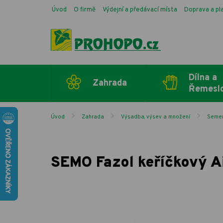
Úvod
O firmě
Výdejní a předávací místa
Doprava a pl
Dílna a
Zahrada
Řemesl
Úvod
Zahrada
Výsadba, výsev a množení
Semen
SEMO Fazol keříčkový A