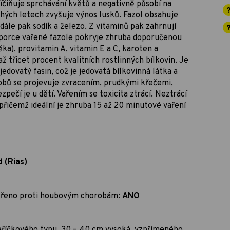
íčiňuje sprchávání květů a negativně působí na
chých letech zvyšuje výnos lusků. Fazol obsahuje
 dále pak sodík a železo. Z vitaminů pak zahrnují
na porce vařené fazole pokryje zhruba doporučenou
ka), provitamin A, vitamin E a C, karoten a
ž třicet procent kvalitních rostlinných bílkovin. Je
edovatý fasin, což je jedovatá bílkovinná látka a
bů se projevuje zvracením, prudkými křečemi,
ečí je u dětí. Vařením se toxicita ztrácí. Neztrácí
přičemž ideální je zhruba 15 až 20 minutové vaření
 (Rias)
šetřeno proti houbovým chorobám:
ANO
keříčkového typu, 30 – 40 cm vysoká, vzpřímeného