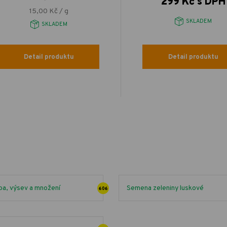
299 Kč s DPH
15,00 Kč / g
SKLADEM
SKLADEM
Detail produktu
Detail produktu
a, výsev a množení
Semena zeleniny luskové
606