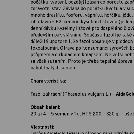
počátku kvetení, pozdější zásah do porostu zapř
zdravotní stav. Závlaha do počátku květu a v su
mnoho draslíku, fosforu, vápníku, hořčíku, jódu,
riboflavin – B2, cennou kyselinu listovou (jed
denní dávku kyseliny listové pro dospělého člově
především pak vlákninu. Součástí fazolí je také a
důležité upozornit, že fazol obsahuje v plodech j
toxoalbumin. Otrava po konzumanci syrových bo
průjmem a cirkulačním kolapsem. Největší nebezp
se však sušením. Proto je třeba tepalná úprava 
nabobtnalých semen.
Charakteristika:
Fazol zahradní (Phaseolus vulgaris L.) –
AidaGold
Obsah balení:
20 g (4 – 5 semen v 1 g, HTS 200 – 320 g) – o
Vlastnosti:
Odrůda AidaGold (Rias) je středně raná odrůda 