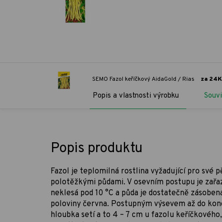
SEMO Fazol keříčkový AidaGold / Rias
za 24K
Popis a vlastnosti výrobku
Souvi
Popis produktu
Fazol je teplomilná rostlina vyžadující pro své 
polotěžkými půdami. V osevním postupu je zařazo
neklesá pod 10 °C a půda je dostatečně zásobena
poloviny června. Postupným výsevem až do konce
hloubka setí a to 4 – 7 cm u fazolu keříčkového