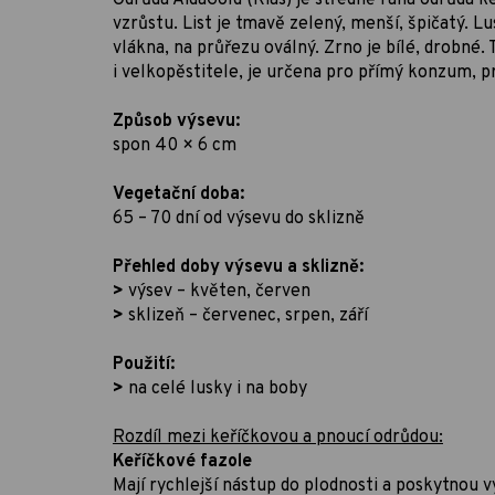
vzrůstu. List je tmavě zelený, menší, špičatý. Lu
vlákna, na průřezu oválný. Zrno je bílé, drobné.
i velkopěstitele, je určena pro přímý konzum, 
Způsob výsevu:
spon 40 × 6 cm
Vegetační doba:
65 – 70 dní od výsevu do sklizně
Přehled doby výsevu a sklizně:
>
výsev – květen, červen
>
sklizeň – červenec, srpen, září
Použití:
>
na celé lusky i na boby
Rozdíl mezi keříčkovou a pnoucí odrůdou:
Keříčkové fazole
Mají rychlejší nástup do plodnosti a poskytnou