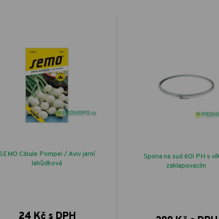
SEMO Cibule Pompei / Aviv jarní
Spona na sud 60l PH s v
lahůdková
zaklapovacím
24 Kč s DPH