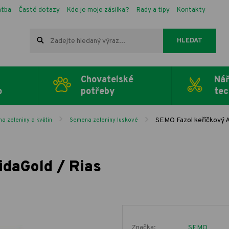
atba
Časté dotazy
Kde je moje zásilka?
Rady a tipy
Kontakty
HLEDAT
Chovatelské
Nář
o
potřeby
tec
SEMO Fazol keříčkový A
a zeleniny a květin
Semena zeleniny luskové
idaGold / Rias
Značka:
SEMO