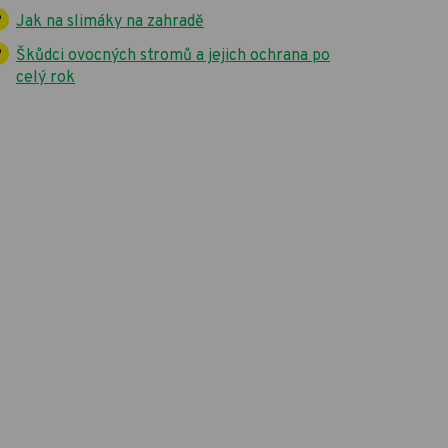
Jak na slimáky na zahradě
Škůdci ovocných stromů a jejich ochrana po
celý rok