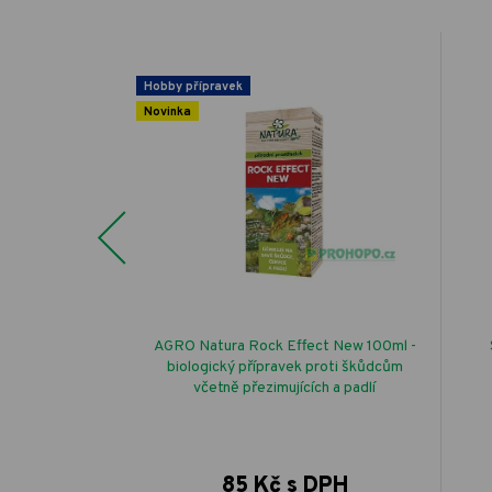
Hobby přípravek
Novinka
Previous
 Pálivec pálivá
AGRO Natura Rock Effect New 100ml -
a pole
biologický přípravek proti škůdcům
včetně přezimujících a padlí
 DPH
85 Kč s DPH