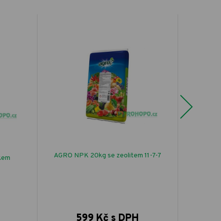
Next
AGRO NPK 20kg se zeolitem 11-7-7
SEMO Špe
íkem
599 Kč s DPH