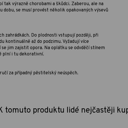
pí tak výrazně chorobami a škůdci. Zaberou, ale na
hou dobu, se musí provést několik opakovaných výsevů
h zahrádkách. Do plodnosti vstupují později, při
odu kontinuálně až do podzimu. Vyžadují více
 se jim zajistit opora. Na oplátku se odvděčí stínem
plní i tu dekorativní.
ručí za případný pěstitelský neúspěch.
K tomuto produktu lidé nejčastěji ku