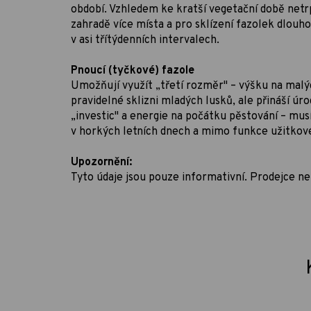
období. Vzhledem ke kratší vegetační době netr
zahradě více místa a pro sklízení fazolek dlou
v asi třítýdenních intervalech.
Pnoucí (tyčkové) fazole
Umožňují využít „třetí rozměr" – výšku na malýc
pravidelné sklizni mladých lusků, ale přináší úr
„investic" a energie na počátku pěstování – musí
v horkých letních dnech a mimo funkce užitkové 
Upozornění:
Tyto údaje jsou pouze informativní. Prodejce ne