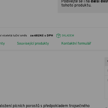
Podívejte se i na
další dos
tohoto produktu.
 víceletá luční směs
za 682Kč s DPH
SKLADEM
nty
Související produkty
Kontaktní formulář
aložení pícních porostů s předpokladem trojsečného