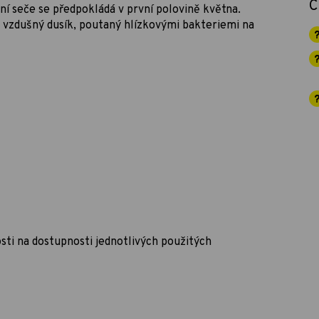
C
vní seče se předpokládá v první polovině května.
i vzdušný dusík, poutaný hlízkovými bakteriemi na
sti na dostupnosti jednotlivých použitých