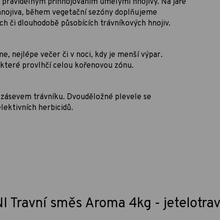
 pravidelným přihnojováním umělými hnojivy. Na jaře
nojiva, během vegetační sezóny doplňujeme
ch či dlouhodobě působících trávníkových hnojiv.
, nejlépe večer či v noci, kdy je menší výpar.
 které provlhčí celou kořenovou zónu.
ed zásevem trávníku. Dvouděložné plevele se
lektivních herbicidů.
 Travní směs Aroma 4kg - jetelotravn