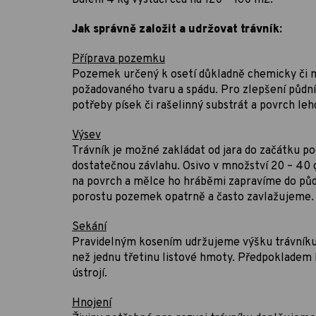
Balení 4 kg vystačí cca na 120 – 160 m2.
Jak správně založit a udržovat trávník:
Příprava pozemku
Pozemek určený k osetí důkladně chemicky či 
požadovaného tvaru a spádu. Pro zlepšení půdní
potřeby písek či rašelinný substrát a povrch le
Výsev
Trávník je možné zakládat od jara do začátku pod
dostatečnou závlahu. Osivo v množství 20 – 40
na povrch a mělce ho hráběmi zapravíme do půdy
porostu pozemek opatrně a často zavlažujeme.
Sekání
Pravidelným kosením udržujeme výšku trávníku 
než jednu třetinu listové hmoty. Předpokladem 
ústrojí.
Hnojení