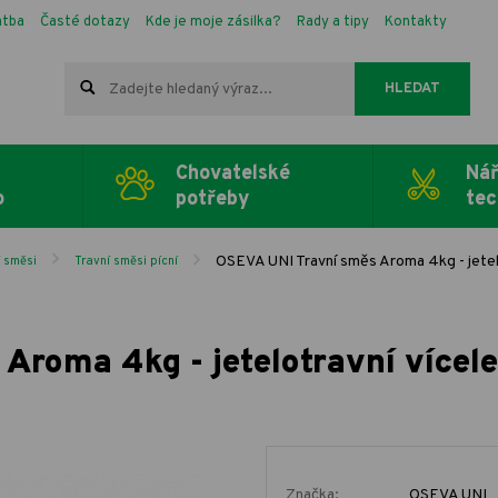
atba
Časté dotazy
Kde je moje zásilka?
Rady a tipy
Kontakty
HLEDAT
Chovatelské
Nář
o
potřeby
tec
OSEVA UNI Travní směs Aroma 4kg - jetelo
í směsi
Travní směsi pícní
roma 4kg - jetelotravní vícele
Značka:
OSEVA UNI