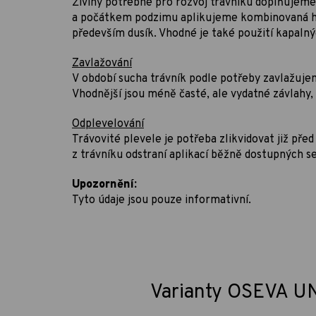
Živiny potřebné pro rozvoj trávníku doplňujeme
a počátkem podzimu aplikujeme kombinovaná h
především dusík. Vhodné je také použití kapalný
Zavlažování
V období sucha trávník podle potřeby zavlažujeme
Vhodnější jsou méně časté, ale vydatné závlahy,
Odplevelování
Trávovité plevele je potřeba zlikvidovat již př
z trávníku odstraní aplikací běžně dostupných se
Upozornění:
Tyto údaje jsou pouze informativní.
Varianty OSEVA UNI