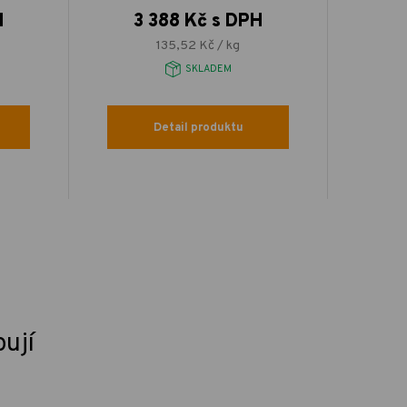
H
3 388 Kč s DPH
135,52 Kč / kg
SKLADEM
Detail produktu
pují