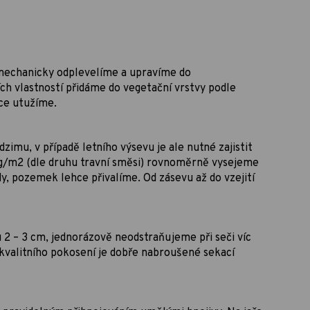
mechanicky odplevelíme a upravíme do
ch vlastností přidáme do vegetační vrstvy podle
hce utužíme.
zimu, v případě letního výsevu je ale nutné zajistit
 g/m2 (dle druhu travní směsi) rovnoměrně vysejeme
, pozemek lehce přivalíme. Od zásevu až do vzejití
2 – 3 cm, jednorázově neodstraňujeme při seči víc
kvalitního pokosení je dobře nabroušené sekací