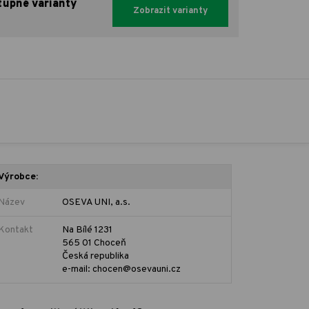
tupné varianty
Zobrazit varianty
Výrobce:
Název
OSEVA UNI, a.s.
Kontakt
Na Bílé 1231
565 01 Choceň
Česká republika
e-mail: chocen@osevauni.cz