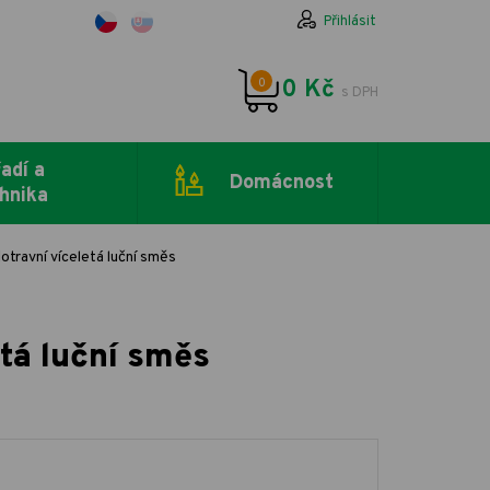
Přihlásit
0
0 Kč
s DPH
adí a
Domácnost
hnika
travní víceletá luční směs
tá luční směs