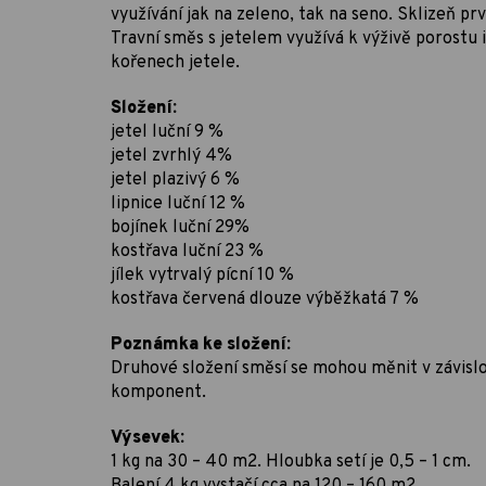
využívání jak na zeleno, tak na seno. Sklizeň pr
Travní směs s jetelem využívá k výživě porostu 
kořenech jetele.
Složení:
jetel luční 9 %
jetel zvrhlý 4%
jetel plazivý 6 %
lipnice luční 12 %
bojínek luční 29%
kostřava luční 23 %
jílek vytrvalý pícní 10 %
kostřava červená dlouze výběžkatá 7 %
Poznámka ke složení:
Druhové složení směsí se mohou měnit v závislo
komponent.
Výsevek:
1 kg na 30 – 40 m2. Hloubka setí je 0,5 – 1 cm.