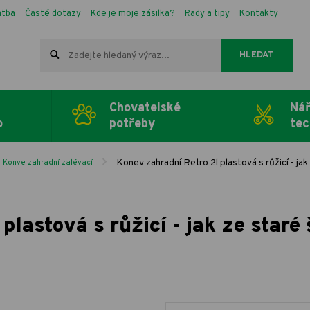
atba
Časté dotazy
Kde je moje zásilka?
Rady a tipy
Kontakty
HLEDAT
Chovatelské
Nář
o
potřeby
tec
Konev zahradní Retro 2l plastová s růžicí - jak
Konve zahradní zalévací
plastová s růžicí - jak ze staré