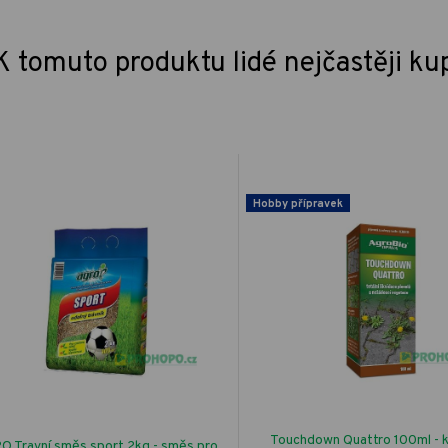
K tomuto produktu lidé nejčastěji ku
Hobby přípravek
Touchdown Quattro 100ml - k
O Travní směs sport 2kg - směs pro