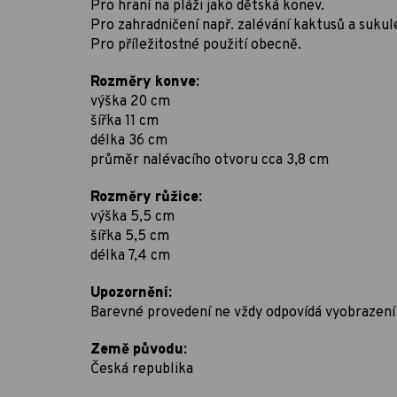
Pro hraní na pláži jako dětská konev.
Pro zahradničení např. zalévání kaktusů a sukul
Pro příležitostné použití obecně.
Rozměry konve:
výška 20 cm
šířka 11 cm
délka 36 cm
průměr nalévacího otvoru cca 3,8 cm
Rozměry růžice:
výška 5,5 cm
šířka 5,5 cm
délka 7,4 cm
Upozornění:
Barevné provedení ne vždy odpovídá vyobrazení 
Země původu:
Česká republika