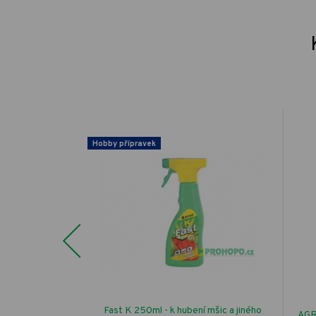
Hobby přípravek
Previous
ékařský
Fast K 250ml - k hubení mšic a jiného
AGR