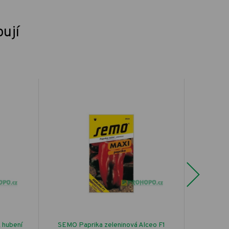
pují
Next
 hubení
SEMO Paprika zeleninová Alceo F1
Víčko U-B