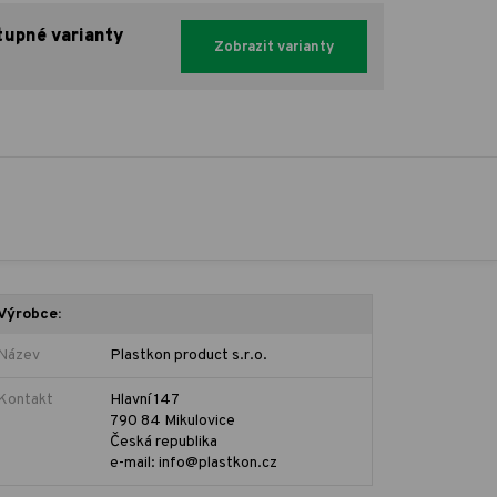
tupné varianty
Zobrazit varianty
Výrobce:
Název
Plastkon product s.r.o.
Kontakt
Hlavní 147
790 84 Mikulovice
Česká republika
e-mail: info@plastkon.cz