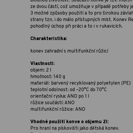
dlouhou životnost. Součástí konve je tzv. multif
ze dvou částí, což umožňuje v případě potřeby je
3 možné způsoby použití a to pro širokou závlah
strany tzn. i do málo přístupných míst. Konev R
pohodlný úchop při práci a to i v rukavicích.
Charakteristika:
konev zahradní s multifunkční růžicí
Vlastnosti:
objem: 2 l
hmotnost: 140 g
materiál: barvený recyklovaný polyetylen (PE)
teplotní odolnost: od –20°C do 70°C
orientační ryska: ANO po 1 l
růžice součástí: ANO
multifunkční růžice: ANO
Vhodné použití konve o objemu 2l:
Pro hraní na pískovišti jako dětská konev.