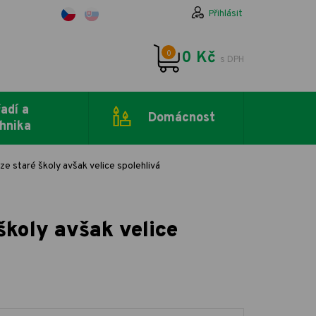
Přihlásit
0
0 Kč
s DPH
adí a
Domácnost
hnika
 ze staré školy avšak velice spolehlivá
 školy avšak velice