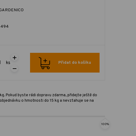
GARDENICO
1494
ks
Přidat do košíku
kg. Pokud byste rádi dopravu zdarma, přidejte ještě do
ro objednávku o hmotnosti do 15 kg a nevztahuje se na
100%