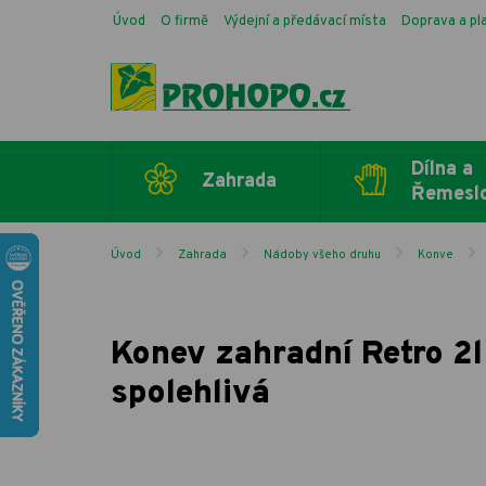
Úvod
O firmě
Výdejní a předávací místa
Doprava a pl
Dílna a
Zahrada
Řemesl
Úvod
Zahrada
Nádoby všeho druhu
Konve
Konev zahradní Retro 2l 
spolehlivá