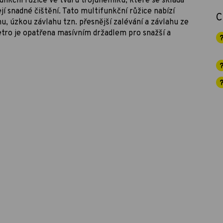
unkční růžice ve tvaru trojúhelníku, které se skládá
jí snadné čištění. Tato multifunkční růžice nabízí
C
u, úzkou závlahu tzn. přesnější zalévání a závlahu ze
etro je opatřena masívním držadlem pro snažší a