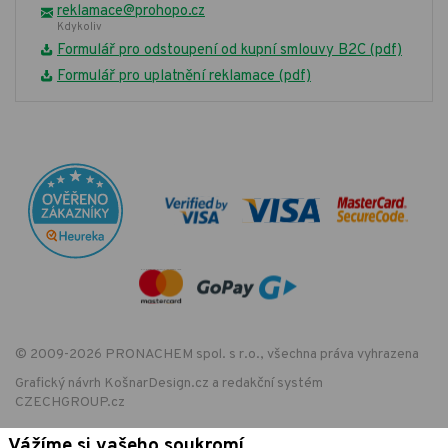
reklamace@prohopo.cz
Kdykoliv
Formulář pro odstoupení od kupní smlouvy B2C (pdf)
Formulář pro uplatnění reklamace (pdf)
© 2009-2026 PRONACHEM spol. s r.o., všechna práva vyhrazena
Grafický návrh
KošnarDesign.cz
a redakční systém
CZECHGROUP.cz
Vážíme si vašeho soukromí