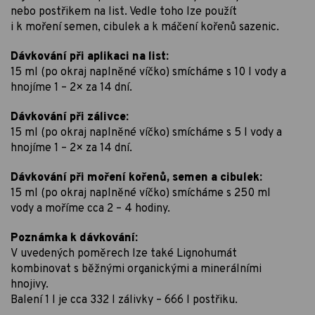
nebo postřikem na list. Vedle toho lze použít
i k moření semen, cibulek a k máčení kořenů sazenic.
Dávkování při aplikaci na list:
15 ml (po okraj naplněné víčko) smícháme s 10 l vody a
hnojíme 1 – 2× za 14 dní.
Dávkování při zálivce:
15 ml (po okraj naplněné víčko) smícháme s 5 l vody a
hnojíme 1 – 2× za 14 dní.
Dávkování při moření kořenů, semen a cibulek:
15 ml (po okraj naplněné víčko) smícháme s 250 ml
vody a moříme cca 2 – 4 hodiny.
Poznámka k dávkování:
V uvedených poměrech lze také Lignohumát
kombinovat s běžnými organickými a minerálními
hnojivy.
Balení 1 l je cca 332 l zálivky – 666 l postřiku.