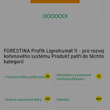
FORESTINA Profík Lignohumát 1l - pro rozvoj
kořenového systému
Produkt patří do těchto
kategorií
Stimulátory a pomocné
Pomocné látky a přípravky
46
18
rostlinné přípravky
Hnojiva a pomocné látky
430
Zahrada
1603