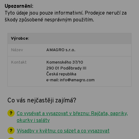
Upozornění:
Tyto údaje jsou pouze informativní. Prodejce neručí za
škody způsobené nesprávným použitím.
Výrobce:
Název
AMAGRO s.r.o.
Kontakt
Komenského 37/10
290 01 Poděbrady III
Česká republika
e-mail: info@amagro.com
Co vás nejčastěji zajímá?
Co vysévat a vysazovat v březnu: Rajčata, papriky,
okurky i saláty
Výsadby v květnu: co sázet a co vysazovat