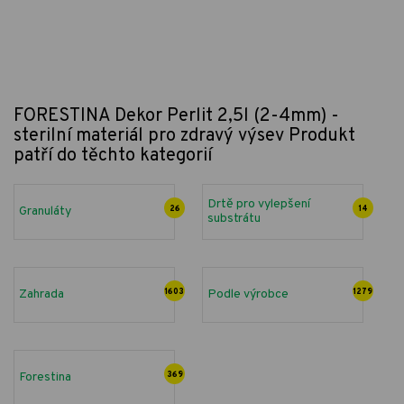
FORESTINA Dekor Perlit 2,5l (2-4mm) -
sterilní materiál pro zdravý výsev
Produkt
patří do těchto kategorií
Drtě pro vylepšení
Granuláty
26
14
substrátu
Zahrada
1603
Podle výrobce
1279
Forestina
369