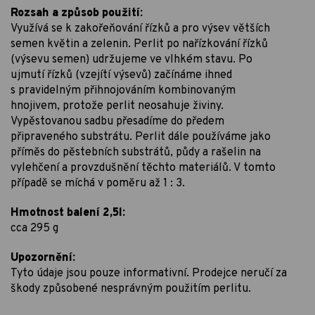
Rozsah a způsob použití:
Využívá se k zakořeňování řízků a pro výsev větších
semen květin a zelenin. Perlit po nařízkování řízků
(výsevu semen) udržujeme ve vlhkém stavu. Po
ujmutí řízků (vzejítí výsevů) začínáme ihned
s pravidelným přihnojováním kombinovaným
hnojivem, protože perlit neosahuje živiny.
Vypěstovanou sadbu přesadíme do předem
připraveného substrátu. Perlit dále používáme jako
příměs do pěstebních substrátů, půdy a rašelin na
vylehčení a provzdušnění těchto materiálů. V tomto
případě se míchá v poměru až 1 : 3.
Hmotnost balení 2,5l:
cca 295 g
Upozornění:
Tyto údaje jsou pouze informativní. Prodejce neručí za
škody způsobené nesprávným použitím perlitu.