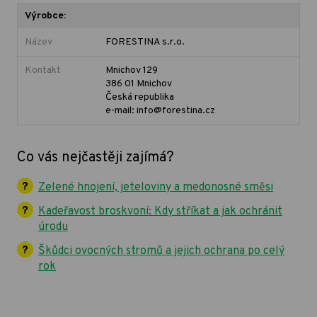
Výrobce:
Název
FORESTINA s.r.o.
Kontakt
Mnichov 129
386 01 Mnichov
Česká republika
e-mail: info@forestina.cz
Co vás nejčastěji zajímá?
Zelené hnojení, jeteloviny a medonosné směsi
Kadeřavost broskvoní: Kdy stříkat a jak ochránit
úrodu
Škůdci ovocných stromů a jejich ochrana po celý
rok