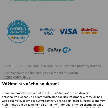
© 2009-2026 PRONACHEM spol. s r.o., všechna práva vyhrazena
Grafický návrh
KošnarDesign.cz
a redakční systém
CZECHGROUP.cz
Vážíme si vašeho soukromí
K analýze návštěvnosti a funkcí webu, ukládání vašeho nastavení a
EET - označení provozovny:
personalizaci obsahu a reklam využíváme cookies. Informace o tom, jak náš
Podle zákona o evidenci tržeb je prodávající povinen vystavit kupujícímu
web používáte, sdílíme se svými partnery pro sociální média, inzerci a analýzy,
účtenku. Zároveň je povinen zaevidovat přijatou tržbu u správce daně
kteří mohou být ze zemí mimo EU. Partneři tyto údaje mohou zkombinovat s
online; v případě technického výpadku pak nejpozději do 48 hodin.