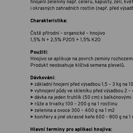
hnojení zeleniny např. celeru, kapusty, zelí, kv
i okrasných zahradních rostlin (např. před výsad
Charakteristika:
Čistě přírodní – organické – hnojivo
1,5% N + 2,5% P2O5 + 1,5% K2O
Použití:
Hnojivo se aplikuje na povrch zeminy rozhozem 
Produkt neobsahuje klíčivá semena plevelů.
Dávkování:
>
základní hnojení před výsadbou 1,5 – 3 kg na 1
>
vyhnojení půdy ve skleníku před výsadbou 2 – 
>
dávka na jeden truhlík (50 cm) s balkónovými 
>
růže a trvalky 100 – 200 g na 1 rostlinu
>
zelenina a ovoce 300 – 400 g na 1 m2
>
konifery a jiné okrasné keře 600 – 800 g na 1 
Hlavní termíny pro aplikaci hnojiva: