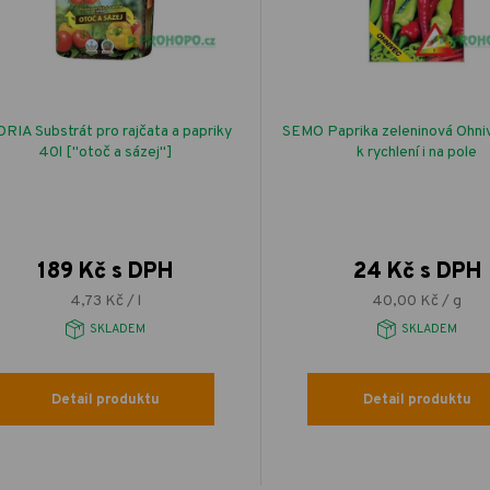
RIA Substrát pro rajčata a papriky
SEMO Paprika zeleninová Ohniv
40l ["otoč a sázej"]
k rychlení i na pole
189 Kč s DPH
24 Kč s DPH
4,73 Kč / l
40,00 Kč / g
SKLADEM
SKLADEM
Detail produktu
Detail produktu