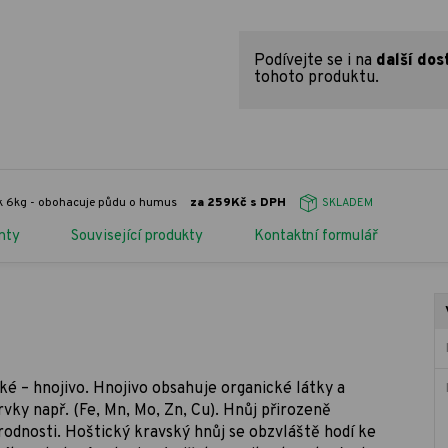
Podívejte se i na
další dos
tohoto produktu.
ík 6kg - obohacuje půdu o humus
za 259Kč s DPH
SKLADEM
nty
Související produkty
Kontaktní formulář
cké – hnojivo. Hnojivo obsahuje organické látky a
prvky např. (Fe, Mn, Mo, Zn, Cu). Hnůj přirozeně
úrodnosti. Hoštický kravský hnůj se obzvláště hodí ke