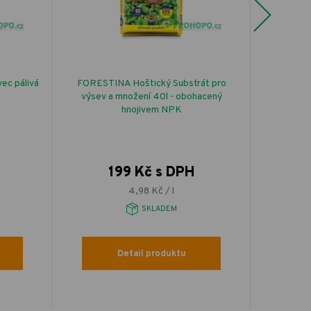
Next
ec pálivá
FORESTINA Hoštický Substrát pro
FORESTINA
výsev a množení 40l - obohacený
hnojivem NPK
199 Kč s DPH
4,98 Kč / l
SKLADEM
Detail produktu