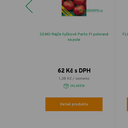
Previous
řiková past
SEMO Rajče tyčkové Parto F1 polorané
FLO
na zelenině a
na pole
linách
s DPH
62 Kč s DPH
/ l
1,38 Kč / semeno
EM
SKLADEM
uktu
Detail produktu