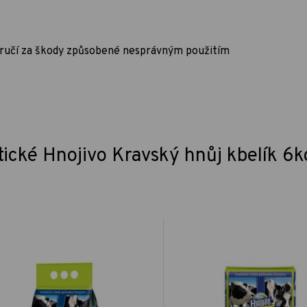
neručí za škody způsobené nesprávným použitím
ické Hnojivo Kravský hnůj kbelík 6