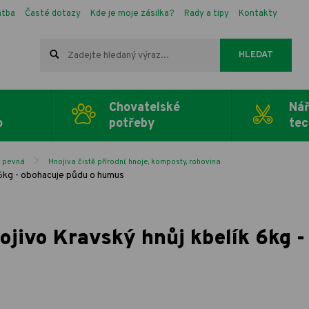
atba
Časté dotazy
Kde je moje zásilka?
Rady a tipy
Kontakty
HLEDAT
Chovatelské
Nář
o
potřeby
tec
a pevná
Hnojiva čistě přírodní, hnoje, komposty, rohovina
6kg - obohacuje půdu o humus
jivo Kravský hnůj kbelík 6kg -