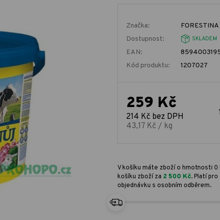
Značka:
FORESTINA 
Dostupnost:
SKLADEM
EAN:
859400319
Kód produktu:
1207027
259 Kč
214 Kč bez DPH
43,17 Kč / kg
V košíku máte zboží o hmotnosti 0 
košíku zboží za
2 500 Kč
. Platí p
objednávku s osobním odběrem.