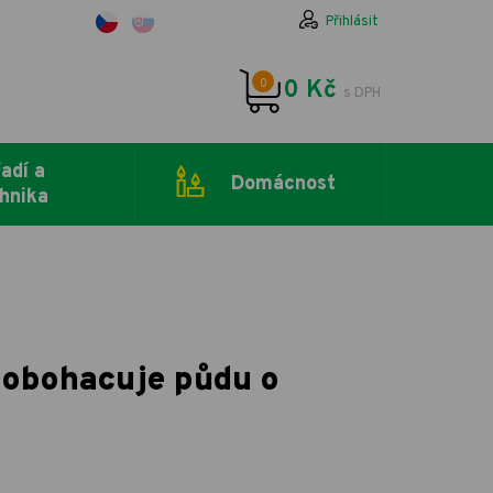
Přihlásit
0
0 Kč
s DPH
adí a
Domácnost
hnika
 obohacuje půdu o