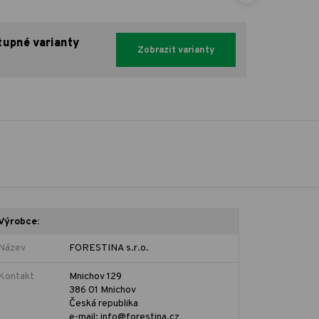
tupné varianty
Zobrazit varianty
Výrobce:
Název
FORESTINA s.r.o.
Kontakt
Mnichov 129
386 01 Mnichov
Česká republika
e-mail: info@forestina.cz