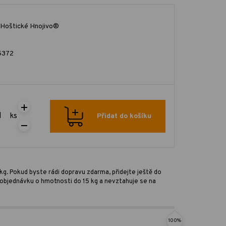
Hoštické Hnojivo®
5372
ks
Přidat do košíku
kg. Pokud byste rádi dopravu zdarma, přidejte ještě do
ro objednávku o hmotnosti do 15 kg a nevztahuje se na
100%