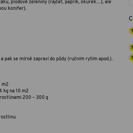
ětáku, plodové zeleniny (rajčat, paprik, okurek…), ale
bou konifer).
C
a pak se mírně zapraví do půdy (ručním rytím apod.).
0 m2
4 kg na 10 m2
rostlinami 200 – 300 g
rostlinu