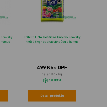
 Kravský
FORESTINA Hoštické Hnojivo Kravský
o humus
hnůj 25kg - obohacuje půdu o humus
499 Kč s DPH
19,96 Kč / kg
SKLADEM
Detail produktu