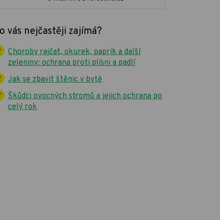
o vás nejčastěji zajímá?
Choroby rajčat, okurek, paprik a další
zeleniny: ochrana proti plísni a padlí
Jak se zbavit štěnic v bytě
Škůdci ovocných stromů a jejich ochrana po
celý rok