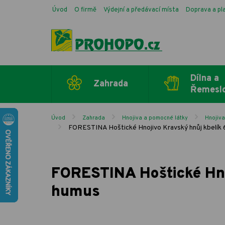
Úvod
O firmě
Výdejní a předávací místa
Doprava a pl
Dílna a
Zahrada
Řemesl
Úvod
Zahrada
Hnojiva a pomocné látky
Hnojiv
FORESTINA Hoštické Hnojivo Kravský hnůj kbelík 
FORESTINA Hoštické Hno
humus