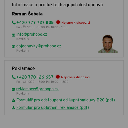
Informace o produktech a jejich dostupnosti
Roman Šebela
+420
777 727 835
Nejsme k dispozici
Po - Čt: 10:00 - 15:00, Pá: 10:00 - 13:00
info@prohopo.cz
Kdykoliv
objednavky@prohopo.cz
Kdykoliv
Reklamace
+420
770 126 657
Nejsme k dispozici
Po - Čt: 10:00 - 15:00, Pá: 10:00 - 13:00
reklamace@prohopo.cz
Kdykoliv
Formulář pro odstoupení od kupní smlouvy B2C (pdf)
Formulář pro uplatnění reklamace (pdf)