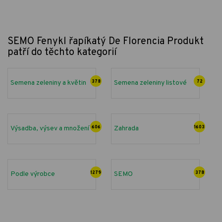
SEMO Fenykl řapíkatý De Florencia
Produkt
patří do těchto kategorií
Semena zeleniny a květin
378
Semena zeleniny listové
72
Výsadba, výsev a množení
606
Zahrada
1603
Podle výrobce
1279
SEMO
378