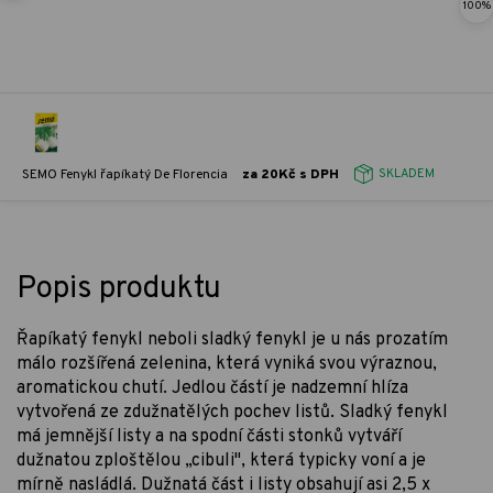
100%
SEMO Fenykl řapíkatý De Florencia
za 20Kč s DPH
SKLADEM
Popis produktu
Řapíkatý fenykl neboli sladký fenykl je u nás prozatím
málo rozšířená zelenina, která vyniká svou výraznou,
aromatickou chutí. Jedlou částí je nadzemní hlíza
vytvořená ze zdužnatělých pochev listů. Sladký fenykl
má jemnější listy a na spodní části stonků vytváří
dužnatou zploštělou „cibuli", která typicky voní a je
mírně nasládlá. Dužnatá část i listy obsahují asi 2,5 x