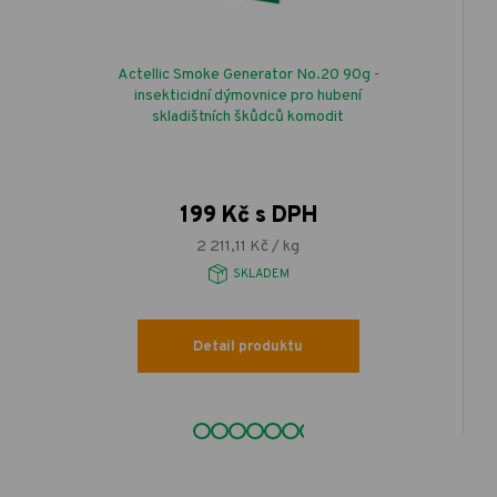
Actellic Smoke Generator No.20 90g -
insekticidní dýmovnice pro hubení
skladištních škůdců komodit
199 Kč s DPH
2 211,11 Kč / kg
SKLADEM
Detail produktu