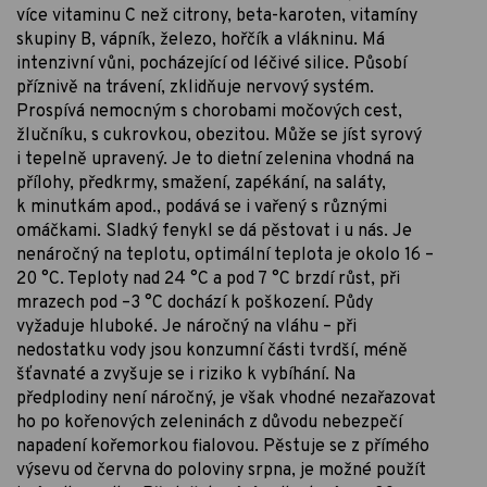
více vitaminu C než citrony, beta-karoten, vitamíny
skupiny B, vápník, železo, hořčík a vlákninu. Má
intenzivní vůni, pocházející od léčivé silice. Působí
příznivě na trávení, zklidňuje nervový systém.
Prospívá nemocným s chorobami močových cest,
žlučníku, s cukrovkou, obezitou. Může se jíst syrový
i tepelně upravený. Je to dietní zelenina vhodná na
přílohy, předkrmy, smažení, zapékání, na saláty,
k minutkám apod., podává se i vařený s různými
omáčkami. Sladký fenykl se dá pěstovat i u nás. Je
nenáročný na teplotu, optimální teplota je okolo 16 –
20 °C. Teploty nad 24 °C a pod 7 °C brzdí růst, při
mrazech pod –3 °C dochází k poškození. Půdy
vyžaduje hluboké. Je náročný na vláhu – při
nedostatku vody jsou konzumní části tvrdší, méně
šťavnaté a zvyšuje se i riziko k vybíhání. Na
předplodiny není náročný, je však vhodné nezařazovat
ho po kořenových zeleninách z důvodu nebezpečí
napadení kořemorkou fialovou. Pěstuje se z přímého
výsevu od června do poloviny srpna, je možné použít