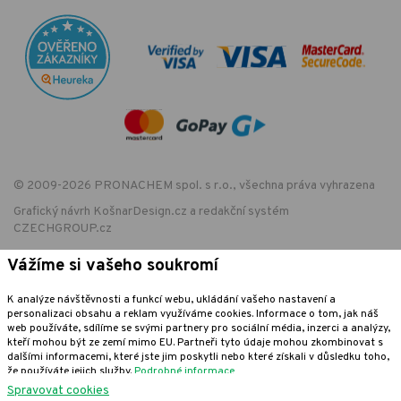
© 2009-2026 PRONACHEM spol. s r.o., všechna práva vyhrazena
Grafický návrh
KošnarDesign.cz
a redakční systém
CZECHGROUP.cz
Vážíme si vašeho soukromí
EET - označení provozovny:
K analýze návštěvnosti a funkcí webu, ukládání vašeho nastavení a
Podle zákona o evidenci tržeb je prodávající povinen vystavit kupujícímu
personalizaci obsahu a reklam využíváme cookies. Informace o tom, jak náš
účtenku. Zároveň je povinen zaevidovat přijatou tržbu u správce daně
web používáte, sdílíme se svými partnery pro sociální média, inzerci a analýzy,
online; v případě technického výpadku pak nejpozději do 48 hodin.
kteří mohou být ze zemí mimo EU. Partneři tyto údaje mohou zkombinovat s
dalšími informacemi, které jste jim poskytli nebo které získali v důsledku toho,
že používáte jejich služby.
Podrobné informace
Spravovat cookies