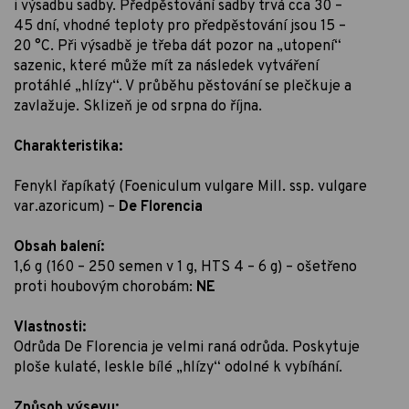
i výsadbu sadby. Předpěstování sadby trvá cca 30 –
45 dní, vhodné teploty pro předpěstování jsou 15 –
20 °C. Při výsadbě je třeba dát pozor na „utopení“
sazenic, které může mít za následek vytváření
protáhlé „hlízy“. V průběhu pěstování se plečkuje a
zavlažuje. Sklizeň je od srpna do října.
Charakteristika:
Fenykl řapíkatý (Foeniculum vulgare Mill. ssp. vulgare
var.azoricum) –
De Florencia
Obsah balení:
1,6 g (160 – 250 semen v 1 g, HTS 4 – 6 g) – ošetřeno
proti houbovým chorobám:
NE
Vlastnosti:
Odrůda De Florencia je velmi raná odrůda. Poskytuje
ploše kulaté, leskle bílé „hlízy“ odolné k vybíhání.
Způsob výsevu: