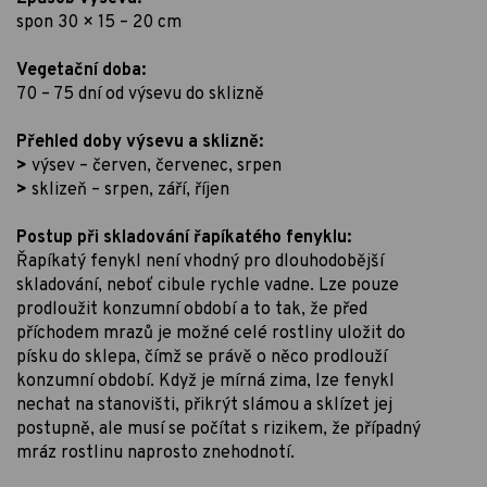
spon 30 × 15 – 20 cm
Vegetační doba:
70 – 75 dní od výsevu do sklizně
Přehled doby výsevu a sklizně:
>
výsev – červen, červenec, srpen
>
sklizeň – srpen, září, říjen
Postup při skladování řapíkatého fenyklu:
Řapíkatý fenykl není vhodný pro dlouhodobější
skladování, neboť cibule rychle vadne. Lze pouze
prodloužit konzumní období a to tak, že před
příchodem mrazů je možné celé rostliny uložit do
písku do sklepa, čímž se právě o něco prodlouží
konzumní období. Když je mírná zima, lze fenykl
nechat na stanovišti, přikrýt slámou a sklízet jej
postupně, ale musí se počítat s rizikem, že případný
mráz rostlinu naprosto znehodnotí.