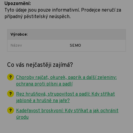
Upozornění:
Tyto údaje jsou pouze informativní. Prodejce neručí za
případný pěstitelský neúspěch.
Výrobce:
Název
SEMO
Co vás nejčastěji zajímá?
Choroby rajčat, okurek, paprik a další zeleniny:
ochrana proti plísni a padlí
Rez hrušňová, strupovitost a padlí: Kdy stříkat
jabloně a hrušně na jaře?
Kadeřavost broskvoní: Kdy stříkat a jak ochránit
úrodu