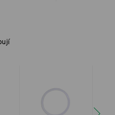
pují
Next