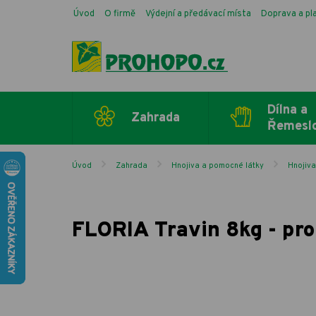
Úvod
O firmě
Výdejní a předávací místa
Doprava a pl
Dílna a
Zahrada
Řemesl
Úvod
Zahrada
Hnojiva a pomocné látky
Hnojiv
FLORIA Travin 8kg - pro