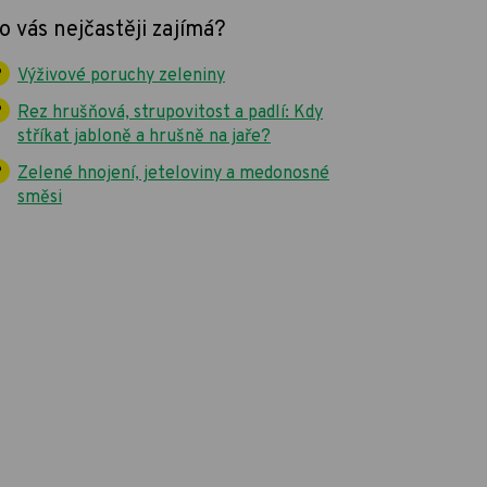
o vás nejčastěji zajímá?
Výživové poruchy zeleniny
Rez hrušňová, strupovitost a padlí: Kdy
stříkat jabloně a hrušně na jaře?
Zelené hnojení, jeteloviny a medonosné
směsi