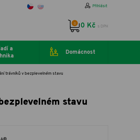
Přihlásit
0
0 Kč
s DPH
adí a
Domácnost
hnika
ání trávníků v bezplevelném stavu
 bezplevelném stavu
IA®