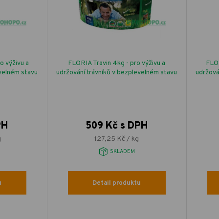
o výživu a
FLORIA Travin 4kg - pro výživu a
FLOR
evelném stavu
udržování trávníků v bezplevelném stavu
udržová
PH
509 Kč s DPH
g
127,25 Kč / kg
SKLADEM
u
Detail produktu