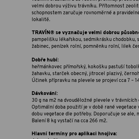
velmi dobrou výživu trávníku. Přítomnost zeol
schopnostem zaručuje rovnoměrné a pravidelné 
lokalitě.
TRAVÍN® se vyznačuje velmi dobrou působnos
pampelišku lékařskou, sedmikrásku chodobku, sv
žabinec, penízek rolní, pomněnku rolní, lilek če
Dobře hubí:
heřmánkovec přímořský, kokošku pastuší tobolk
žahavku, starček obecný, jitrocel plazivý, černo
Účinek přípravku na plevele se projeví cca 7 – 1
Dávkování:
30 g na m2 na dvouděložné plevele v trávnících
Optimální doba použití je v době rané vegetace
dobu vegetace dle potřeby. Doporučuje se ale, 
Balení 8 kg vystačí na cca 266 m2.
Hlavní termíny pro aplikaci hnojiva: