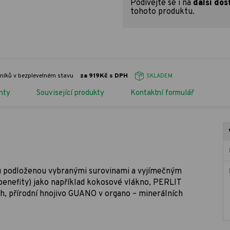
Podívejte se i na
další dos
tohoto produktu.
vníků v bezplevelném stavu
za 919Kč s DPH
SKLADEM
nty
Související produkty
Kontaktní formulář
u podloženou vybranými surovinami a vyjímečným
(benefity) jako například kokosové vlákno, PERLIT
h, přírodní hnojivo GUANO v organo – minerálních