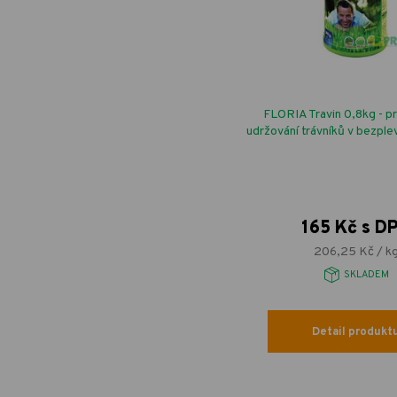
FLORIA Travin 0,8kg - pr
udržování trávníků v bezpl
165 Kč s D
206,25 Kč / k
SKLADEM
Detail produkt