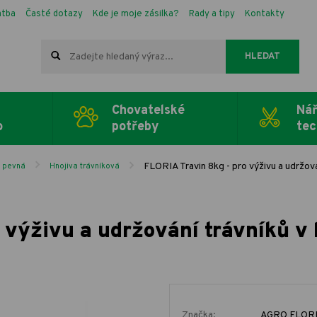
atba
Časté dotazy
Kde je moje zásilka?
Rady a tipy
Kontakty
HLEDAT
Chovatelské
Nář
o
potřeby
tec
FLORIA Travin 8kg - pro výživu a udržov
a pevná
Hnojiva trávníková
 výživu a udržování trávníků v
Značka:
AGRO FLOR