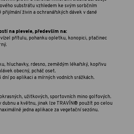
itového substrátu vzhledem ke svým sorbčním
přijímání živin a ochranářských dávek v dané
tí na plevele, především na:
ízel přítulu, pohanku opletku, konopici, ptačinec
rný.
u, hluchavky, rdesno, zemědým lékařský, kopřivu
hlávek obecný, pcháč oset.
4 dní po aplikaci a mírných vodních srážkách.
 okrasných, užitkových, sportovních mino golfových.
 v dubnu a květnu, jinak lze TRAVÍN® použít po celou
maximálně jedna aplikace za vegetační sezónu.