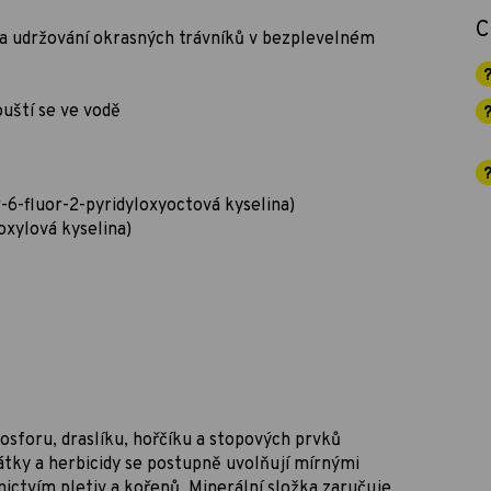
C
a udržování okrasných trávníků v bezplevelném
uští se ve vodě
r-6-fluor-2-pyridyloxyoctová kyselina)
oxylová kyselina)
osforu, draslíku, hořčíku a stopových prvků
átky a herbicidy se postupně uvolňují mírnými
nictvím pletiv a kořenů. Minerální složka zaručuje