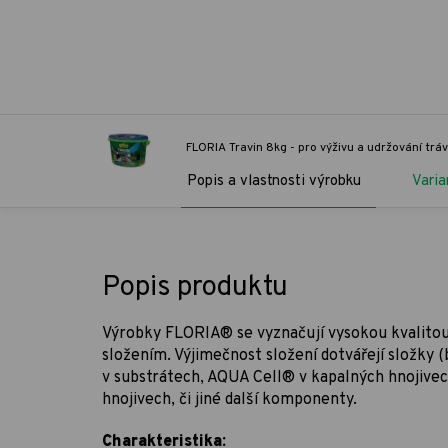
FLORIA Travin 8kg - pro výživu a udržování trá
Popis a vlastnosti výrobku
Varia
Popis produktu
Výrobky FLORIA® se vyznačují vysokou kvalito
složením. Výjimečnost složení dotvářejí složky 
v substrátech, AQUA Cell® v kapalných hnojivec
hnojivech, či jiné další komponenty.
Charakteristika: