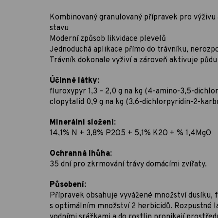
Kombinovaný granulovaný přípravek pro výživu 
stavu
Moderní způsob likvidace plevelů
Jednoduchá aplikace přímo do trávníku, nerozpo
Trávník dokonale vyživí a zároveň aktivuje půdu
Účinné látky:
fluroxypyr 1,3 – 2,0 g na kg (4-amino-3,5-dichlo
clopytalid 0,9 g na kg (3,6-dichlorpyridin-2-karb
Minerální složení:
14,1% N + 3,8% P2O5 + 5,1% K2O + % 1,4MgO
Ochranná lhůha:
35 dní pro zkrmování trávy domácími zvířaty.
Působení:
Přípravek obsahuje vyvážené množství dusíku, f
s optimálním množství 2 herbicidů. Rozpustné l
vodními srážkami a do rostlin pronikají prostřed