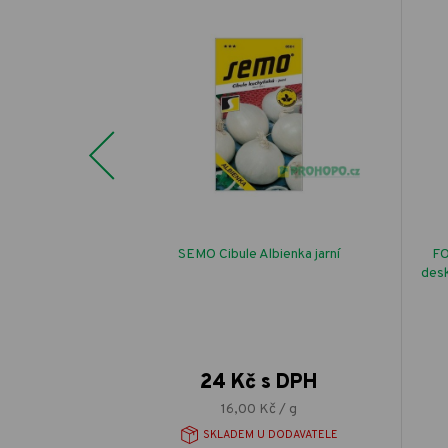
Previous
7 žlutý do lišty
SEMO Cibule Albienka jarní
FO
pečné pověšení
desk
 DPH
24 Kč s DPH
 ks
16,00 Kč / g
EM
SKLADEM U DODAVATELE