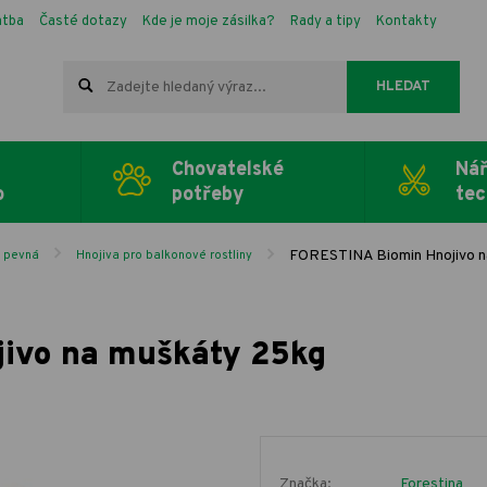
atba
Časté dotazy
Kde je moje zásilka?
Rady a tipy
Kontakty
HLEDAT
Chovatelské
Nář
o
potřeby
tec
FORESTINA Biomin Hnojivo n
a pevná
Hnojiva pro balkonové rostliny
ivo na muškáty 25kg
Značka:
Forestina