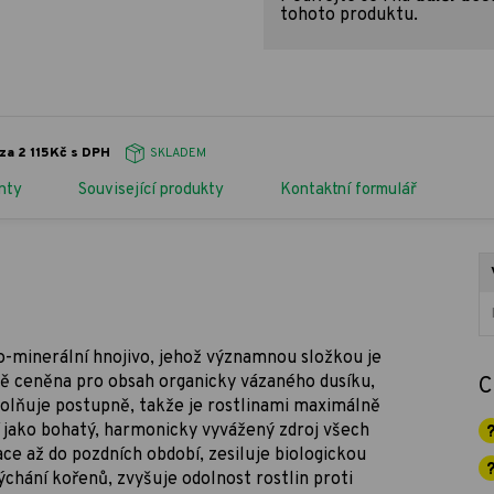
tohoto produktu.
za 2 115Kč s DPH
SKLADEM
nty
Související produkty
Kontaktní formulář
o-minerální hnojivo, jehož významnou složkou je
ště ceněna pro obsah organicky vázaného dusíku,
C
lňuje postupně, takže je rostlinami maximálně
í jako bohatý, harmonicky vyvážený zdroj všech
e až do pozdních období, zesiluje biologickou
dýchání kořenů, zvyšuje odolnost rostlin proti