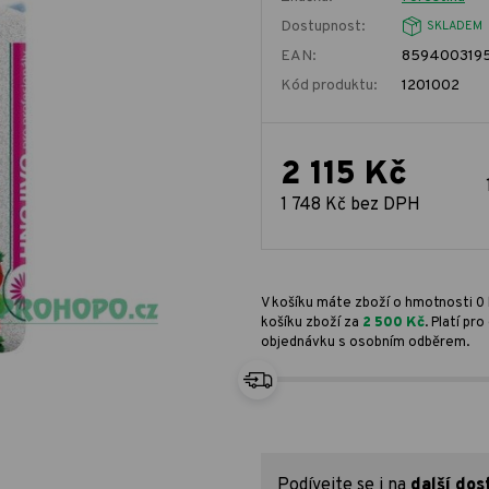
Dostupnost:
SKLADEM
EAN:
859400319
Kód produktu:
1201002
2 115 Kč
1 748 Kč bez DPH
V košíku máte zboží o hmotnosti 0 
košíku zboží za
2 500 Kč
. Platí p
objednávku s osobním odběrem.
Podívejte se i na
další dos