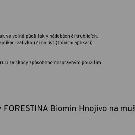
ak ve volné půdě tak v nádobách či truhlících.
kaci zálivkou či na list (foliární aplikaci).
neručí za škody způsobené nesprávným použitím
y FORESTINA Biomin Hnojivo na mu