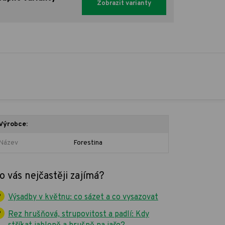
Zobrazit varianty
Výrobce:
Název
Forestina
o vás nejčastěji zajímá?
Výsadby v květnu: co sázet a co vysazovat
Rez hrušňová, strupovitost a padlí: Kdy