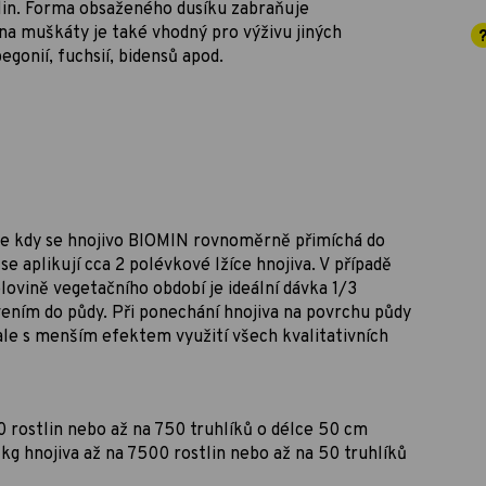
lin. Forma obsaženého dusíku zabraňuje
a muškáty je také vhodný pro výživu jiných
egonií, fuchsií, bidensů apod.
ce kdy se hnojivo BIOMIN rovnoměrně přimíchá do
e aplikují cca 2 polévkové lžíce hnojiva. V případě
olovině vegetačního období je ideální dávka 1/3
vením do půdy. Při ponechání hnojiva na povrchu půdy
ale s menším efektem využití všech kvalitativních
 rostlin nebo až na 750 truhlíků o délce 50 cm
kg hnojiva až na 7500 rostlin nebo až na 50 truhlíků