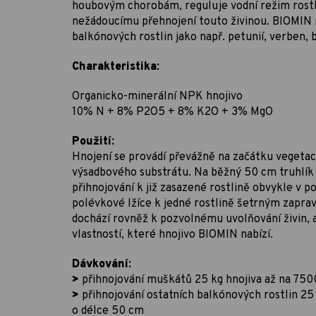
houbovým chorobám, reguluje vodní režim rost
nežádoucímu přehnojení touto živinou. BIOMIN n
balkónových rostlin jako např. petunií, verben, b
Charakteristika:
Organicko-minerální NPK hnojivo
10% N + 8% P2O5 + 8% K2O + 3% MgO
Použití:
Hnojení se provádí převážně na začátku vegeta
výsadbového substrátu. Na běžný 50 cm truhlík s
přihnojování k již zasazené rostlině obvykle v p
polévkové lžíce k jedné rostlině šetrným zapra
dochází rovněž k pozvolnému uvolňování živin, 
vlastností, které hnojivo BIOMIN nabízí.
Dávkování:
>
přihnojování muškátů 25 kg hnojiva až na 7500
>
přihnojování ostatních balkónových rostlin 25 
o délce 50 cm