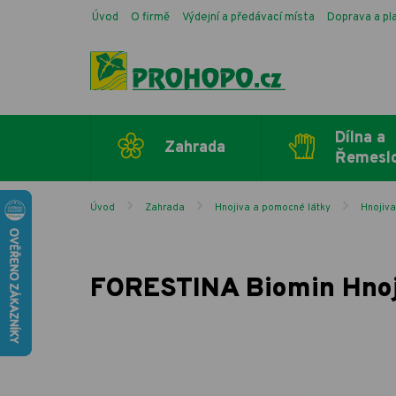
Úvod
O firmě
Výdejní a předávací místa
Doprava a pl
Dílna a
Zahrada
Řemesl
Úvod
Zahrada
Hnojiva a pomocné látky
Hnojiv
FORESTINA Biomin Hnoj