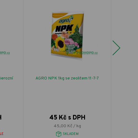
Next
ierozní
AGRO NPK 1kg se zeolitem 11-7-7
SEMO Mrk
H
45 Kč s DPH
45,00 Kč / kg
LE
SKLADEM