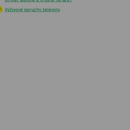
stříkat jabloně a hrušně na jaře?
Výživové poruchy zeleniny