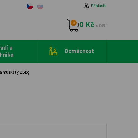
Přihlásit
0
0 Kč
s DPH
adí a
Domácnost
hnika
a muškáty 25kg