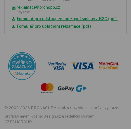
Po - Čt: 10:00 - 15:00, Pá: 10:00 - 13:00
reklamace@prohopo.cz
Kdykoliv
Formulář pro odstoupení od kupní smlouvy B2C (pdf)
Formulář pro uplatnění reklamace (pdf)
© 2009-2026 PRONACHEM spol. s r.o., všechna práva vyhrazena
Grafický návrh
KošnarDesign.cz
a redakční systém
CZECHGROUP.cz