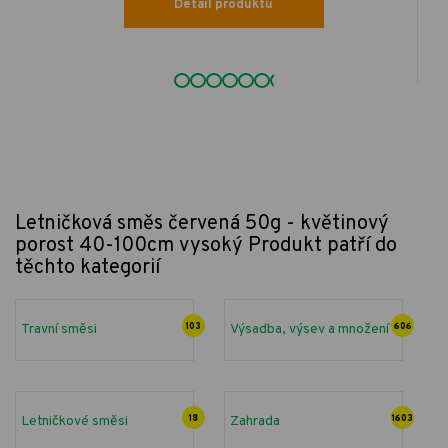
Detail produktu
Letničková směs červená 50g - květinový
porost 40-100cm vysoký
Produkt patří do
těchto kategorií
Travní směsi
103
Výsadba, výsev a množení
606
Letničkové směsi
18
Zahrada
1603