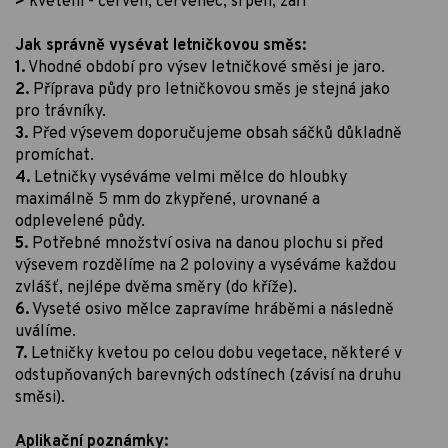
>
kvetení - červen, červenec, srpen, září
Jak správně vysévat letničkovou směs:
1.
Vhodné období pro výsev letničkové směsi je jaro.
2.
Příprava půdy pro letničkovou směs je stejná jako
pro trávníky.
3.
Před výsevem doporučujeme obsah sáčků důkladně
promíchat.
4.
Letničky vyséváme velmi mělce do hloubky
maximálně 5 mm do zkypřené, urovnané a
odplevelené půdy.
5.
Potřebné množství osiva na danou plochu si před
výsevem rozdělíme na 2 poloviny a vyséváme každou
zvlášť, nejlépe dvěma směry (do kříže).
6.
Vyseté osivo mělce zapravíme hráběmi a následně
uválíme.
7.
Letničky kvetou po celou dobu vegetace, některé v
odstupňovaných barevných odstínech (závisí na druhu
směsi).
Aplikační poznámky: