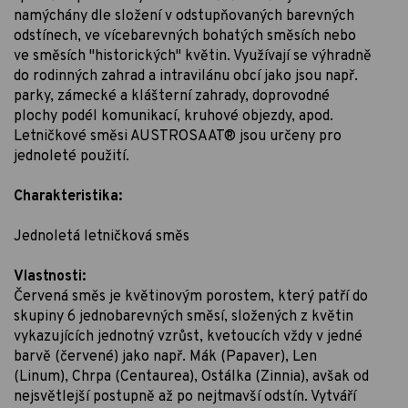
namýchány dle složení v odstupňovaných barevných
odstínech, ve vícebarevných bohatých směsích nebo
ve směsích "historických" květin. Využívají se výhradně
do rodinných zahrad a intravilánu obcí jako jsou např.
parky, zámecké a klášterní zahrady, doprovodné
plochy podél komunikací, kruhové objezdy, apod.
Letničkové směsi AUSTROSAAT® jsou určeny pro
jednoleté použití.
Charakteristika:
Jednoletá letničková směs
Vlastnosti:
Červená směs je květinovým porostem, který patří do
skupiny 6 jednobarevných směsí, složených z květin
vykazujících jednotný vzrůst, kvetoucích vždy v jedné
barvě (červené) jako např. Mák (Papaver), Len
(Linum), Chrpa (Centaurea), Ostálka (Zinnia), avšak od
nejsvětlejší postupně až po nejtmavší odstín. Vytváří