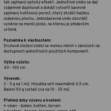
tak zajímavý optický efkekt. Jednotlivé směsi se dají
vzájemně doplňovat a dokáží vytvořit barevně
zajímavý květinový porost, který zkrášlí každou
osázenou plochu. Jednobarevná směs obzvlášť
vynikne na menší ploše, na kterou je především
určená.
Poznámka k vlastnostem:
Druhové složení směsí se mohou měnit v závislosti na
dostupnosti jednotlivých použitých komponent.
Výška vzůstu:
40 - 100 cm
Výsevek:
2 - 5 g na 1 m2. Hloubka setí maximálně 0,5 cm.
Balení 50 g vystačí cca na 10 - 25 m2.
Přehled doby výsevu a kvetení:
>
výsev - duben, květen, červen