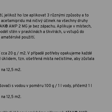
í, jelikož ho lze aplikovat 3 různými způsoby a to
acetamipridu má ničivý účinek na všechny druhy
AK® AMP 2 MG je bez zápachu. Aplikuje v místech,
podél stěn v prasklinách a škvírách, u vstupů do
o amatérské použití.
cca 20 g / m2. V případě potřeby opakujeme každé
d úklidem, tzn. ošetřená místa nečistíme, aby zůstala
 na 12,5 m2.
či s vodou v poměru 100 g / 1 l vody, přičemž 1 l
 na 12,5 m2.