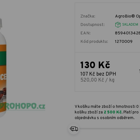
Značka:
AgroBio® O
Dostupnost:
SKLADEM
EAN:
8594013428
Kód produktu:
1270009
130 Kč
107 Kč bez DPH
520,00 Kč / kg
V košíku máte zboží o hmotnosti 0 
košíku zboží za
2 500 Kč
. Platí p
objednávku s osobním odběrem.