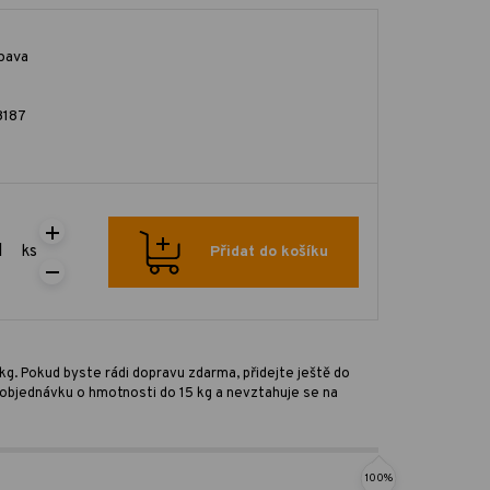
pava
187
ks
Přidat do košíku
kg. Pokud byste rádi dopravu zdarma, přidejte ještě do
ro objednávku o hmotnosti do 15 kg a nevztahuje se na
100%