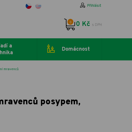
Přihlásit
0
0 Kč
s DPH
adí a
Domácnost
hnika
ení mravenců
 mravenců posypem,