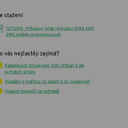
e stažení
1270009_Příbalový leták (AgroBio) ATAK AMP
2MG prášek na mravence.pdf
o vás nejčastěji zajímá?
Kadeřavost broskvoní: Kdy stříkat a jak
ochránit úrodu
Výsadby v květnu: co sázet a co vysazovat
Hubení plevelů na zahradě