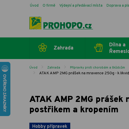
Úvod
O firmě
Výdejní a předávací místa
Doprava a pl
Dílna a
Zahrada
Řemesl
Úvod
Zahrada
Přípravky proti chorobám a škůdcům
ATAK AMP 2MG prášek na mravence 250g - k likvi
ATAK AMP 2MG prášek na
postřikem a kropením
Hobby přípravek