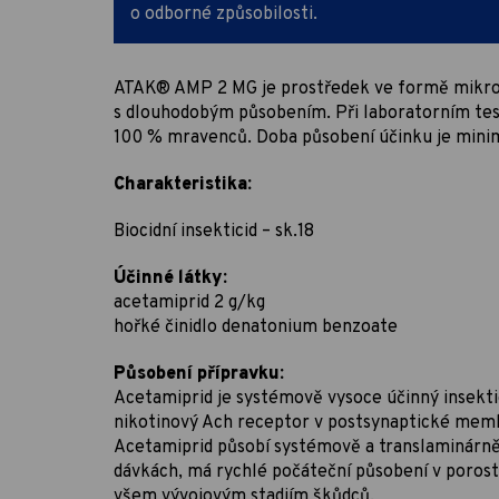
o odborné způsobilosti.
ATAK® AMP 2 MG je prostředek ve formě mikrog
s dlouhodobým působením. Při laboratorním testo
100 % mravenců. Doba působení účinku je minimá
Charakteristika:
Biocidní insekticid – sk.18
Účinné látky:
acetamiprid 2 g/kg
hořké činidlo denatonium benzoate
Působení přípravku:
Acetamiprid je systémově vysoce účinný insektic
nikotinový Ach receptor v postsynaptické mem
Acetamiprid působí systémově a translaminárně,
dávkách, má rychlé počáteční působení v porost
všem vývojovým stadiím škůdců.