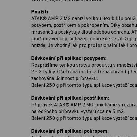
Použití:
ATAK® AMP 2 MG nabízí velkou flexibilitu použit
posypem, postřikem a pokropením. Díky obsahu 
mravenců a poskytuje dlouhodobou ochranu. AT
jimiž mravenci procházejí, nebo kde se zdržují, 
hnízda. Je vhodný jak pro profesionální tak i pr
Dávkování při aplikaci posypem:
Rozprášíme tenkou vrstvu produktu v množství 
2 – 3 týdny. Ošetřená místa je třeba chránit pře
zachována účinnost přípravku.
Balení 250 g při tomto typu aplikace vystačí cca
Dávkování při aplikaci postřikem:
Přípravek ATAK® AMP 2 MG smícháme v rozprašova
naředěného přípravku vystačí cca na 5 m2.
Balení 250 g při tomto typu aplikace vystačí cca
Dávkování při aplikaci pokropem: