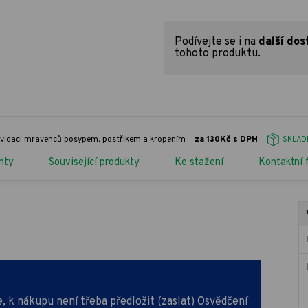
Podívejte se i na
další dos
tohoto produktu.
kvidaci mravenců posypem, postřikem a kropením
za 130Kč s DPH
SKLAD
nty
Související produkty
Ke stažení
Kontaktní 
, k nákupu není třeba předložit (zaslat) Osvědčení