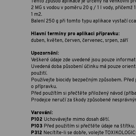
Tento způsob aplikace je určený na venkovní p
2 MG s vodou v poměru 20 g / 1 l vody, přičemž 
1 m2.
Balení 250 g při tomto typu aplikace vystačí cca
Hlavní termíny pro aplikaci přípravku:
duben, květen, červen, červenec, srpen, září
Upozornění:
Veškeré údaje zde uvedené jsou pouze informati
Uvedená doba působení účinku má pouze orientač
použití.
Používejte biocidy bezpečným způsobem. Před p
o přípravku.
Před použítím si přečtěte přiložený návod (příba
Prodejce neručí za škody způsobené nesprávný
Varování:
P102
Uchovávejte mimo dosah dětí.
P103
Před použitím si přečtěte údaje na štítku.
P312
Necítíte-li se dobře, volejte TOXIKOLO