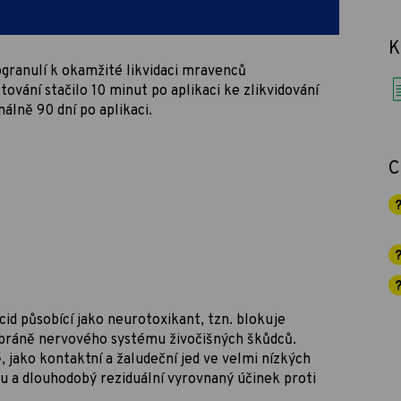
K
ranulí k okamžité likvidaci mravenců
vání stačilo 10 minut po aplikaci ke zlikvidování
lně 90 dní po aplikaci.
C
id působící jako neurotoxikant, tzn. blokuje
bráně nervového systému živočišných škůdců.
 jako kontaktní a žaludeční jed ve velmi nízkých
u a dlouhodobý reziduální vyrovnaný účinek proti