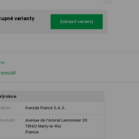
tupné varianty
Zobrazit varianty
EM
formulář
Výrobce:
Název
Kwizda France S.A.S.
Kontakt
Avenue de l'Amiral Lemonnier 30
78160 Marly-le-Roi
Francie