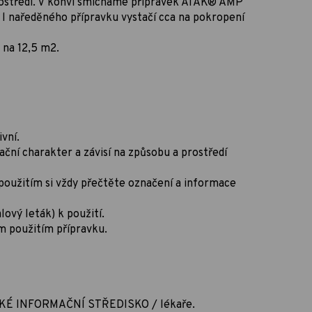
rostředí. V konvi smícháme přípravek ATAK® AMP
1 l naředěného přípravku vystačí cca na pokropení
 na 12,5 m2.
vní.
ní charakter a závisí na způsobu a prostředí
oužitím si vždy přečtěte označení a informace
lový leták) k použití.
m použitím přípravku.
GICKÉ INFORMAČNÍ STŘEDISKO / lékaře.