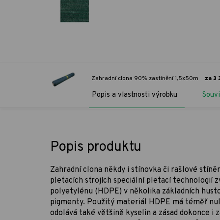
Zahradní clona 90% zastínění 1,5x50m
za 3
Popis a vlastnosti výrobku
Souvi
Popis produktu
Zahradní clona někdy i stínovka či rašlové stíně
pletacích strojích speciální pletací technologi
polyetylénu (HDPE) v několika základních hust
pigmenty. Použitý materiál HDPE má téměř nul
odolává také většině kyselin a zásad dokonce i 