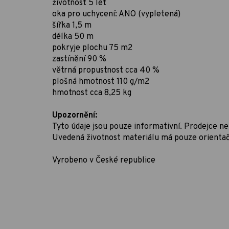
životnost 5 let
oka pro uchycení: ANO (vypletená)
šířka 1,5 m
délka 50 m
pokryje plochu 75 m2
zastínění 90 %
větrná propustnost cca 40 %
plošná hmotnost 110 g/m2
hmotnost cca 8,25 kg
Upozornění:
Tyto údaje jsou pouze informativní. Prodejce 
Uvedená životnost materiálu má pouze orientační
Vyrobeno v České republice