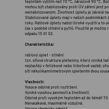
teplotám vyšším než 70 °C, nárazově 90 °C. Bod
mohou být stabilizovány proti ÚV záření jenž pr
nestabilizovaným. Životnost úpletu je závislá na
Stabilizované úplety mají v našich podmínkách ži
roky. Rašlové úplety nabízí široké využití a to o
čas v podobě stínění a pytlů. Použité je možno
odpadu 15 01 02.
Charakteristika:
rašlový úplet - stínění
tzn. síťová struktura pleteniny, který vzniká tak
nejčastěji v řetízkové nebo trikotové vazbě; ot
sítí několikamilimetrovým spletením dvou sous
Vlastnosti:
Vysoce odolná proti roztržení.
Vyniká vysokou pevností a životností.
Odolná proti vysokým teplotám až do téměř 70 
Nenasákavá, maximálně vzdušná.
Vysoce chemicky odolná.