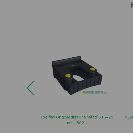
Previous
očovina 25kg
Toolflex Original držák na nářadí S 15–20
SEMO
mm | 502-1