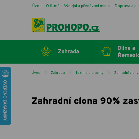
Úvod
O firmě
Výdejní a předávací místa
Doprava a pl
Dílna a
Zahrada
Řemesl
Úvod
Zahrada
Textilie a plachty
Zahradní clony
Zahradní clona 90% zas