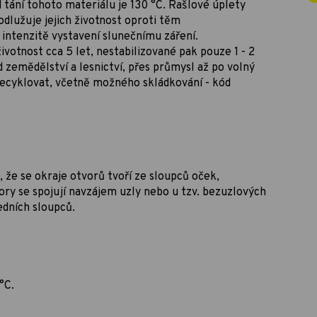
 tání tohoto materiálu je 130 °C. Rašlové úplety
odlužuje jejich životnost oproti těm
 intenzitě vystavení slunečnímu záření.
votnost cca 5 let, nestabilizované pak pouze 1 - 2
d zemědělství a lesnictví, přes průmysl až po volný
 recyklovat, včetně možného skládkování - kód
, že se okraje otvorů tvoří ze sloupců oček,
vory se spojují navzájem uzly nebo u tzv. bezuzlových
edních sloupců.
°C.