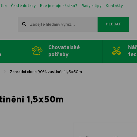
atba
Časté dotazy
Kde je moje zásilka?
Rady a tipy
Kontakty
HLEDAT
Chovatelské
Nář
o
potřeby
tec
Zahradní clona 90% zastínění 1,5x50m
tínění 1,5x50m