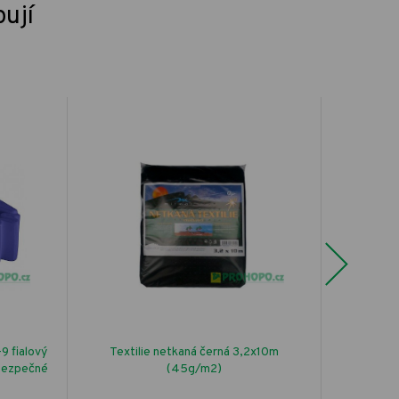
pují
Next
9 fialový
Textilie netkaná černá 3,2x10m
Solo sa
bezpečné
(45g/m2)