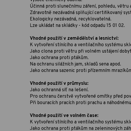
Účinná proti slunečnímu záření, pohledu, větru 
Zdravotně nezávadná splňující certifikovaný sys
Ekologicky nezávadná, recyklovatelná.
Lze ukládat na skládky - kód odpadu 15 01 02.
Vhodné použití v zemědělství a lesnictví:
K vytvoření stínícího a ventilačního systému skle
Jako clona proti větru při volném ustájení doby
Jako ochrana proti ptákům.
Na ochranu silážních jam, skladů sena apod.
Jako ochrana sazenic proti přízemním mrazík
Vhodné použití v průmyslu:
Jako ochranná síť na lešení.
Pro ochranu čerstvě vytvořené omítky před pově
Při bouracích pracích proti prachu a náhodném
Vhodné použití ve volném čase:
K vytvoření stínícího a ventilačního systému skl
Jako ochrana proti ptákům na zeleninových zá