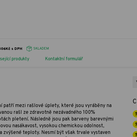
 306Kč s DPH
SKLADEM
sející produkty
Kontaktní formulář
C
ní patří mezi rašlové úplety, které jsou vyráběny na
í zvanou rašl ze zdravotně nezávadného 100%
otách pletení. Následně jsou pak barveny barevnými
ovou nasákavost, vysokou chemickou odolnost,
za zvýšené teploty. Nesmí být však trvale vystaven