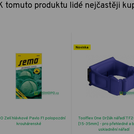
K tomuto produktu lidé nejčastěji ku
Novinka
 Zelí hlávkové Pavlo F1 polopozdní
Toolflex One Držák nářadí TF2-
krouhárenské
[15-35mm] - pro přehledné a 
uskladnění nářadí