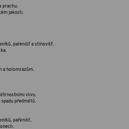
a prachu.
tém jakosti.
níků, pařenišť a stínovišť.
tka.
ům a holomrazům.
trnostními vlivy.
u spadu předmětů.
eníků, pařenišť.
honech.