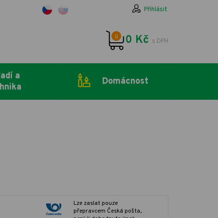
Přihlásit
0
0 Kč
s DPH
adí a
Domácnost
hnika
Lze zaslat pouze
přepravcem Česká pošta,