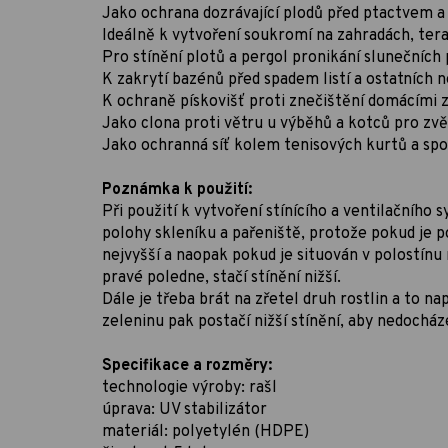
Jako ochrana dozrávající plodů před ptactvem a
Ideálně k vytvoření soukromí na zahradách, ter
Pro stínění plotů a pergol pronikání slunečních 
K zakrytí bazénů před spadem listí a ostatních n
K ochraně pískovišť proti znečištění domácími z
Jako clona proti větru u výběhů a kotců pro zvě
Jako ochranná síť kolem tenisových kurtů a spo
Poznámka k použití:
Při použití k vytvoření stínícího a ventilačního 
polohy skleníku a pařeniště, protože pokud je po
nejvyšší a naopak pokud je situován v polostín
pravé poledne, stačí stínění nižší.
Dále je třeba brát na zřetel druh rostlin a to nap
zeleninu pak postačí nižší stínění, aby nedochá
Specifikace a rozměry:
technologie výroby: rašl
úprava: UV stabilizátor
materiál: polyetylén (HDPE)