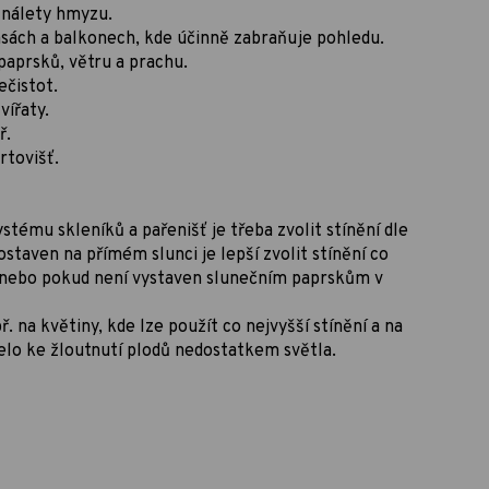
 nálety hmyzu.
asách a balkonech, kde účinně zabraňuje pohledu.
paprsků, větru a prachu.
ečistot.
vířaty.
ř.
rtovišť.
systému skleníků a pařenišť je třeba zvolit stínění dle
staven na přímém slunci je lepší zvolit stínění co
u nebo pokud není vystaven slunečním paprskům v
ř. na květiny, kde lze použít co nejvyšší stínění a na
zelo ke žloutnutí plodů nedostatkem světla.