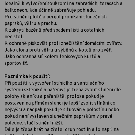
Ideálně k vytvoření soukromí na zahradách, terasách a
balkonech, kde účinně zabraňuje pohledu.
Pro stínění plotů a pergol pronikání slunečních
paprsků, větru a prachu.
K zakrytí bazénů před spadem listí a ostatních
nečistot.
K ochraně pískovišť proti znečištění domácími zvířaty.
Jako clona proti větru u výběhů a kotců pro zvěř.
Jako ochranná síť kolem tenisových kurtů a
sportovišť.
Poznámka k použití:
Při použití k vytvoření stínícího a ventilačního
systému skleníků a pařenišť je třeba zvolit stínění dle
polohy skleníku a pařeniště, protože pokud je
postaven na přímém slunci je lepší zvolit stínění co
nejvyšší a naopak pokud je situován v polostínu nebo
pokud není vystaven slunečním paprskům v pravé
poledne, stačí stínění nižší.
Dále je třeba brát na zřetel druh rostlin a to např. na