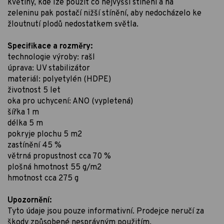
květiny, kde lze použít co nejvyšší stínění a na
zeleninu pak postačí nižší stínění, aby nedocházelo ke
žloutnutí plodů nedostatkem světla.
Specifikace a rozměry:
technologie výroby: rašl
úprava: UV stabilizátor
materiál: polyetylén (HDPE)
životnost 5 let
oka pro uchycení: ANO (vypletená)
šířka 1 m
délka 5 m
pokryje plochu 5 m2
zastínění 45 %
větrná propustnost cca 70 %
plošná hmotnost 55 g/m2
hmotnost cca 275 g
Upozornění:
Tyto údaje jsou pouze informativní. Prodejce neručí za
škody způsobené nesprávným použitím.