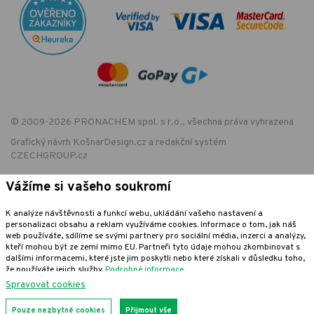
© 2009-2026 PRONACHEM spol. s r.o., všechna práva vyhrazena
Grafický návrh
KošnarDesign.cz
a redakční systém
CZECHGROUP.cz
Vážíme si vašeho soukromí
EET - označení provozovny:
K analýze návštěvnosti a funkcí webu, ukládání vašeho nastavení a
Podle zákona o evidenci tržeb je prodávající povinen vystavit kupujícímu
personalizaci obsahu a reklam využíváme cookies. Informace o tom, jak náš
účtenku. Zároveň je povinen zaevidovat přijatou tržbu u správce daně
web používáte, sdílíme se svými partnery pro sociální média, inzerci a analýzy,
online; v případě technického výpadku pak nejpozději do 48 hodin.
kteří mohou být ze zemí mimo EU. Partneři tyto údaje mohou zkombinovat s
dalšími informacemi, které jste jim poskytli nebo které získali v důsledku toho,
že používáte jejich služby.
Podrobné informace
Spravovat cookies
Pouze nezbytné cookies
Přijmout vše