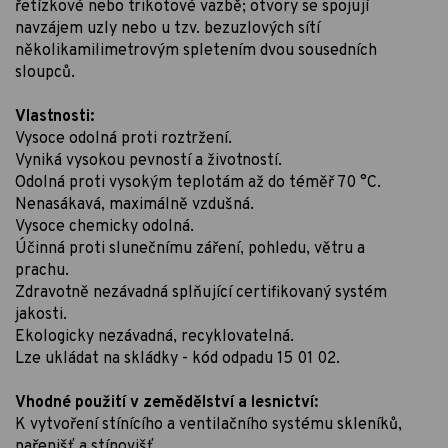
řetízkové nebo trikotové vazbě; otvory se spojují
navzájem uzly nebo u tzv. bezuzlových sítí
několikamilimetrovým spletením dvou sousedních
sloupců.
Vlastnosti:
Vysoce odolná proti roztržení.
Vyniká vysokou pevností a životností.
Odolná proti vysokým teplotám až do téměř 70 °C.
Nenasákavá, maximálně vzdušná.
Vysoce chemicky odolná.
Účinná proti slunečnímu záření, pohledu, větru a
prachu.
Zdravotně nezávadná splňující certifikovaný systém
jakosti.
Ekologicky nezávadná, recyklovatelná.
Lze ukládat na skládky - kód odpadu 15 01 02.
Vhodné použití v zemědělství a lesnictví:
K vytvoření stínícího a ventilačního systému skleníků,
pařenišť a stínovišť.