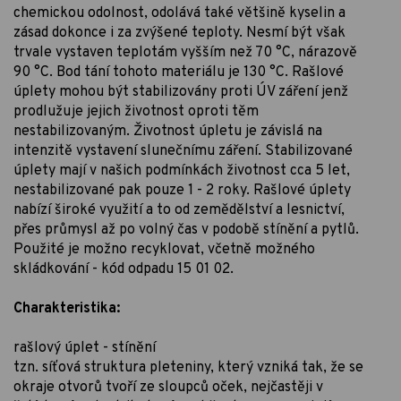
chemickou odolnost, odolává také většině kyselin a
zásad dokonce i za zvýšené teploty. Nesmí být však
trvale vystaven teplotám vyšším než 70 °C, nárazově
90 °C. Bod tání tohoto materiálu je 130 °C. Rašlové
úplety mohou být stabilizovány proti ÚV záření jenž
prodlužuje jejich životnost oproti těm
nestabilizovaným. Životnost úpletu je závislá na
intenzitě vystavení slunečnímu záření. Stabilizované
úplety mají v našich podmínkách životnost cca 5 let,
nestabilizované pak pouze 1 - 2 roky. Rašlové úplety
nabízí široké využití a to od zemědělství a lesnictví,
přes průmysl až po volný čas v podobě stínění a pytlů.
Použité je možno recyklovat, včetně možného
skládkování - kód odpadu 15 01 02.
Charakteristika:
rašlový úplet - stínění
tzn. síťová struktura pleteniny, který vzniká tak, že se
okraje otvorů tvoří ze sloupců oček, nejčastěji v