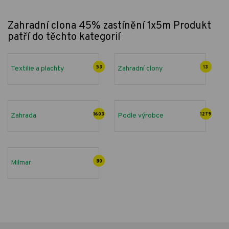
Zahradní clona 45% zastínění 1x5m
Produkt
patří do těchto kategorií
Textilie a plachty
53
Zahradní clony
13
Zahrada
1603
Podle výrobce
1279
Milmar
80