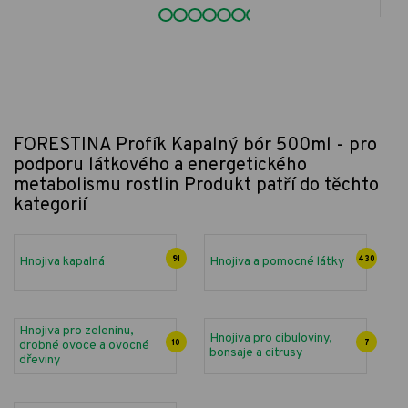
FORESTINA Profík Kapalný bór 500ml - pro
podporu látkového a energetického
metabolismu rostlin
Produkt patří do těchto
kategorií
Hnojiva kapalná
91
Hnojiva a pomocné látky
430
Hnojiva pro zeleninu,
Hnojiva pro cibuloviny,
drobné ovoce a ovocné
10
7
bonsaje a citrusy
dřeviny