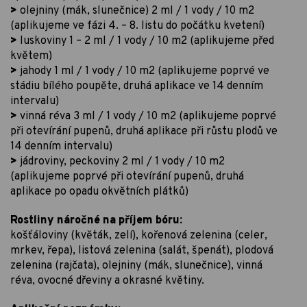
>
olejniny (mák, slunečnice) 2 ml / 1 vody / 10 m2
(aplikujeme ve fázi 4. – 8. listu do počátku kvetení)
>
luskoviny 1 – 2 ml / 1 vody / 10 m2 (aplikujeme před
květem)
>
jahody 1 ml / 1 vody / 10 m2 (aplikujeme poprvé ve
stádiu bílého poupěte, druhá aplikace ve 14 denním
intervalu)
>
vinná réva 3 ml / 1 vody / 10 m2 (aplikujeme poprvé
při otevírání pupenů, druhá aplikace při růstu plodů ve
14 denním intervalu)
>
jádroviny, peckoviny 2 ml / 1 vody / 10 m2
(aplikujeme poprvé při otevírání pupenů, druhá
aplikace po opadu okvětních plátků)
Rostliny náročné na příjem bóru:
košťáloviny (květák, zelí), kořenová zelenina (celer,
mrkev, řepa), listová zelenina (salát, špenát), plodová
zelenina (rajčata), olejniny (mák, slunečnice), vinná
réva, ovocné dřeviny a okrasné květiny.