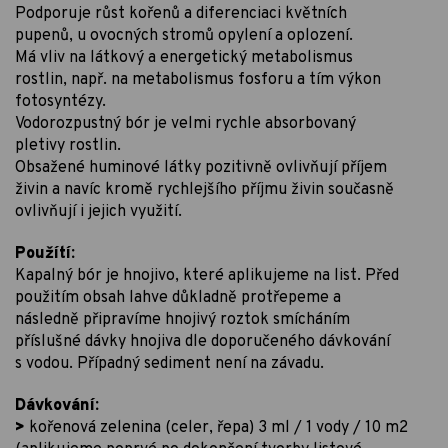
Podporuje růst kořenů a diferenciaci květních
pupenů, u ovocných stromů opylení a oplození.
Má vliv na látkový a energetický metabolismus
rostlin, např. na metabolismus fosforu a tím výkon
fotosyntézy.
Vodorozpustný bór je velmi rychle absorbovaný
pletivy rostlin.
Obsažené huminové látky pozitivně ovlivňují příjem
živin a navíc kromě rychlejšího příjmu živin současně
ovlivňují i jejich využití.
Použítí:
Kapalný bór je hnojivo, které aplikujeme na list. Před
použitím obsah lahve důkladně protřepeme a
následně připravíme hnojivý roztok smícháním
příslušné dávky hnojiva dle doporučeného dávkování
s vodou. Případný sediment není na závadu.
Dávkování:
>
kořenová zelenina (celer, řepa) 3 ml / 1 vody / 10 m2