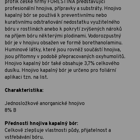
profík české firmy FORESTINA představující
profesionální hnojiva, přípravky a substráty. Hnojivo
kapalný bór se používá k preventivnímu nebo
kurativnímu odstraňování nedostatku využitelného
bóru v rostlinách anebo k pokrytí zvýšených nároků
na příjem bóru některými plodinami. Vodorozpustný
bór je v hnojivu obsažen ve formě borethanolaminu.
Huminové látky, které jsou rovněž součástí hnojiva,
jsou přítomny v podobě přepracovaných oxyhumolitů.
Hnojivo kapalný bór také obsahuje 3,7% celkového
dusíku. Hnojivo kapalný bór je určeno pro foliární
aplikaci tzn. na list.
Charakteristika:
Jednosložkové anorganické hnojivo
8% B
Přednosti hnojiva kapalný bór:
Celkově zlepšuje vlastnosti půdy, přijatelnost a
vstřebávání bóru.