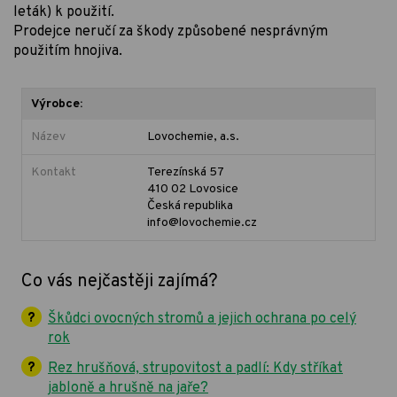
leták) k použití.
Prodejce neručí za škody způsobené nesprávným
použitím hnojiva.
Výrobce:
Název
Lovochemie, a.s.
Kontakt
Terezínská 57
410 02 Lovosice
Česká republika
info@lovochemie.cz
Co vás nejčastěji zajímá?
Škůdci ovocných stromů a jejich ochrana po celý
rok
Rez hrušňová, strupovitost a padlí: Kdy stříkat
jabloně a hrušně na jaře?