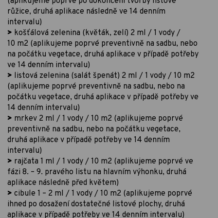
(aplikujeme poprvé po dokončení tvorby listové
růžice, druhá aplikace následně ve 14 denním
intervalu)
>
košťálová zelenina (květák, zelí) 2 ml / 1 vody /
10 m2 (aplikujeme poprvé preventivně na sadbu, nebo
na počátku vegetace, druhá aplikace v případě potřeby
ve 14 denním intervalu)
>
listová zelenina (salát špenát) 2 ml / 1 vody / 10 m2
(aplikujeme poprvé preventivně na sadbu, nebo na
počátku vegetace, druhá aplikace v případě potřeby ve
14 denním intervalu)
>
mrkev 2 ml / 1 vody / 10 m2 (aplikujeme poprvé
preventivně na sadbu, nebo na počátku vegetace,
druhá aplikace v případě potřeby ve 14 denním
intervalu)
>
rajčata 1 ml / 1 vody / 10 m2 (aplikujeme poprvé ve
fázi 8. – 9. pravého listu na hlavním výhonku, druhá
aplikace následně před květem)
>
cibule 1 – 2 ml / 1 vody / 10 m2 (aplikujeme poprvé
ihned po dosažení dostatečné listové plochy, druhá
aplikace v případě potřeby ve 14 denním intervalu)