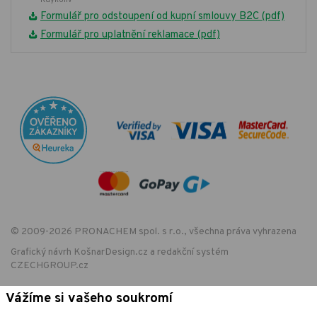
Kdykoliv
Formulář pro odstoupení od kupní smlouvy B2C (pdf)
Formulář pro uplatnění reklamace (pdf)
© 2009-2026 PRONACHEM spol. s r.o., všechna práva vyhrazena
Grafický návrh
KošnarDesign.cz
a redakční systém
CZECHGROUP.cz
Vážíme si vašeho soukromí