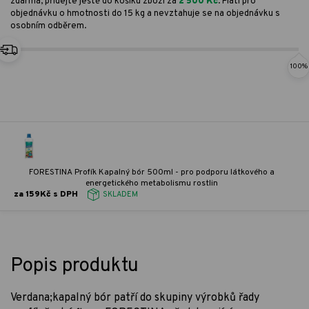
zdarma, přidejte ještě do košíku zboží za
2 500 Kč
. Platí pro
objednávku o hmotnosti do 15 kg a nevztahuje se na objednávku s
osobním odběrem.
100%
FORESTINA Profík Kapalný bór 500ml - pro podporu látkového a
energetického metabolismu rostlin
za 159Kč s DPH
SKLADEM
Popis produktu
Verdana;kapalný bór patří do skupiny výrobků řady