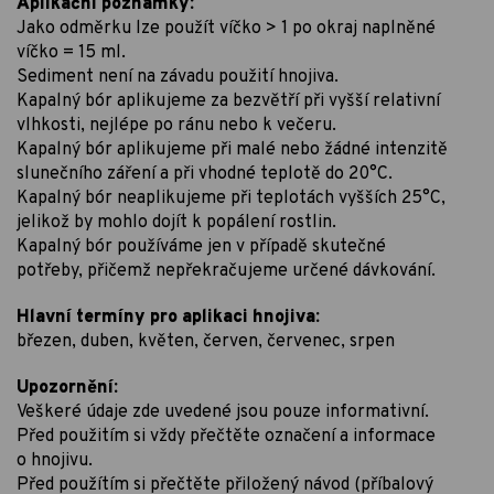
Aplikační poznámky:
Jako odměrku lze použít víčko > 1 po okraj naplněné
víčko = 15 ml.
Sediment není na závadu použití hnojiva.
Kapalný bór aplikujeme za bezvětří při vyšší relativní
vlhkosti, nejlépe po ránu nebo k večeru.
Kapalný bór aplikujeme při malé nebo žádné intenzitě
slunečního záření a při vhodné teplotě do 20°C.
Kapalný bór neaplikujeme při teplotách vyšších 25°C,
jelikož by mohlo dojít k popálení rostlin.
Kapalný bór používáme jen v případě skutečné
potřeby, přičemž nepřekračujeme určené dávkování.
Hlavní termíny pro aplikaci hnojiva:
březen, duben, květen, červen, červenec, srpen
Upozornění:
Veškeré údaje zde uvedené jsou pouze informativní.
Před použitím si vždy přečtěte označení a informace
o hnojivu.
Před použítím si přečtěte přiložený návod (příbalový