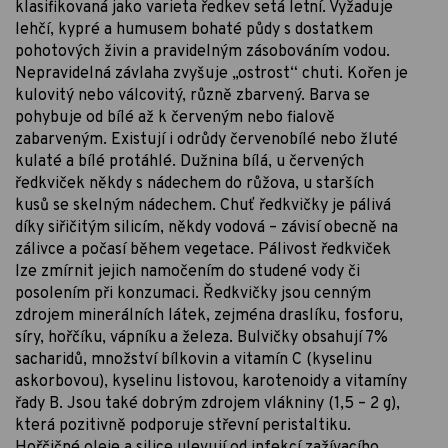
klasifikovaná jako varieta ředkev setá letní. Vyžaduje
lehčí, kypré a humusem bohaté půdy s dostatkem
pohotových živin a pravidelným zásobováním vodou.
Nepravidelná závlaha zvyšuje „ostrost“ chuti. Kořen je
kulovitý nebo válcovitý, různě zbarvený. Barva se
pohybuje od bílé až k červeným nebo fialově
zabarveným. Existují i odrůdy červenobílé nebo žluté
kulaté a bílé protáhlé. Dužnina bílá, u červených
ředkviček někdy s nádechem do růžova, u starších
kusů se skelným nádechem. Chuť ředkvičky je pálivá
díky siřičitým silicím, někdy vodová – závisí obecně na
zálivce a počasí během vegetace. Pálivost ředkviček
lze zmírnit jejich namočením do studené vody či
posolením při konzumaci. Ředkvičky jsou cenným
zdrojem minerálních látek, zejména draslíku, fosforu,
síry, hořčíku, vápníku a železa. Bulvičky obsahují 7%
sacharidů, množství bílkovin a vitamín C (kyselinu
askorbovou), kyselinu listovou, karotenoidy a vitamíny
řady B. Jsou také dobrým zdrojem vlákniny (1,5 – 2 g),
která pozitivně podporuje střevní peristaltiku.
Hořčičné oleje a silice ulevují od infekcí zažívacího