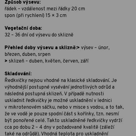
Způsob výsevu:
řádek – vzdálenost mezi řádky 20 cm
spon (při rychlení) 15 × 3 cm
Vegetační doba:
32 – 36 dní od výsevu do sklizně
Přehled doby výsevu a sklizně:>
výsev – únor,
březen, duben, srpen
>
sklizeň – duben, květen, červen, září
Skladování:
Ředkvičky nejsou vhodné na klasické skladování. Je
výhodnější postupné vysévání jednotlivých odrůd a
následná postupná sklizeň. V případě nutnosti
uskladnit ředkvičky je možné uskladnění v lednici
v mikrotenovém sáčku, nebo v misce s vodou, a to tak,
že ve vodě je pouze spodní část s kořínky, tzn. nesmí
být ponořené celé. Takto uskladněné ředkvičky vydrží
cca po dobu 2 – 4 dny v požadované kvalitě (záleží
také na odrůdě). Vhodná teplota pro uskladnění