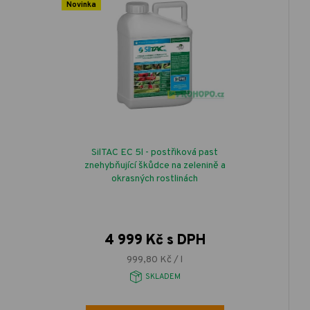
Novinka
SilTAC EC 5l - postřiková past
znehybňující škůdce na zelenině a
okrasných rostlinách
4 999 Kč s DPH
999,80 Kč / l
SKLADEM