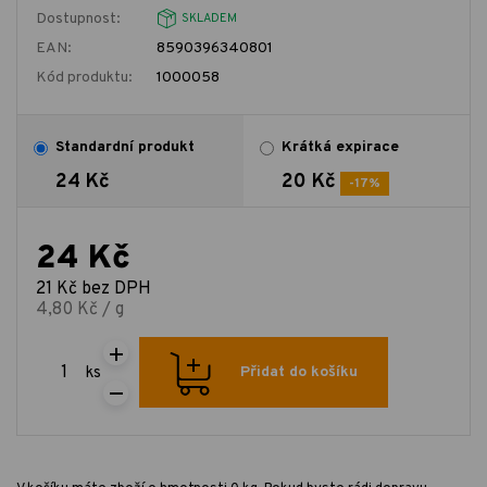
Dostupnost:
SKLADEM
EAN:
8590396340801
Kód produktu:
1000058
Standardní produkt
Krátká expirace
24 Kč
20 Kč
-17%
24 Kč
21 Kč bez DPH
4,80 Kč / g
ks
Přidat do košíku