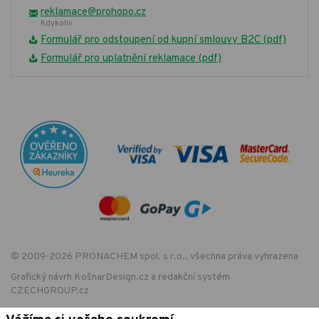
reklamace@prohopo.cz
Kdykoliv
Formulář pro odstoupení od kupní smlouvy B2C (pdf)
Formulář pro uplatnění reklamace (pdf)
© 2009-2026 PRONACHEM spol. s r.o., všechna práva vyhrazena
Grafický návrh
KošnarDesign.cz
a redakční systém
CZECHGROUP.cz