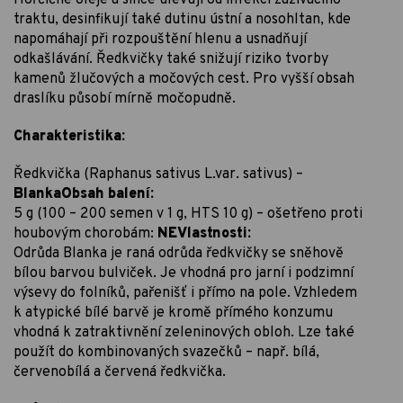
traktu, desinfikují také dutinu ústní a nosohltan, kde
napomáhají při rozpouštění hlenu a usnadňují
odkašlávání. Ředkvičky také snižují riziko tvorby
kamenů žlučových a močových cest. Pro vyšší obsah
draslíku působí mírně močopudně.
Charakteristika:
Ředkvička (Raphanus sativus L.var. sativus) –
BlankaObsah balení:
5 g (100 – 200 semen v 1 g, HTS 10 g) – ošetřeno proti
houbovým chorobám:
NEVlastnosti:
Odrůda Blanka je raná odrůda ředkvičky se sněhově
bílou barvou bulviček. Je vhodná pro jarní i podzimní
výsevy do folníků, pařenišť i přímo na pole. Vzhledem
k atypické bílé barvě je kromě přímého konzumu
vhodná k zatraktivnění zeleninových obloh. Lze také
použít do kombinovaných svazečků – např. bílá,
červenobílá a červená ředkvička.