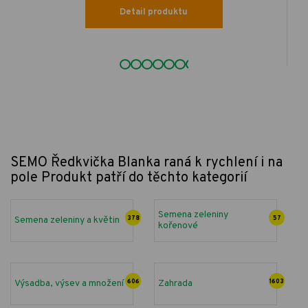
Detail produktu
SEMO Ředkvička Blanka raná k rychlení i na
pole
Produkt patří do těchto kategorií
Semena zeleniny
Semena zeleniny a květin
378
57
kořenové
Výsadba, výsev a množení
606
Zahrada
1603