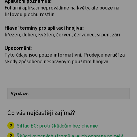
Aplikační poznámka:
Foliární aplikaci neprovádíme na květy, ale pouze na
listovou plochu rostlin.
Hlavní termíny pro aplikaci hnojiva:
březen, duben, květen, červen, červenec, srpen, září
Upozornění:
Tyto údaje jsou pouze informativní. Prodejce neručí za
škody způsobené nesprávným použitím hnojiva.
Výrobce:
Co vás nejčastěji zajímá?
Siltac EC: proti škůdcům bez chemie
Škůdci ovocných stromů a jejich ochrana po celý