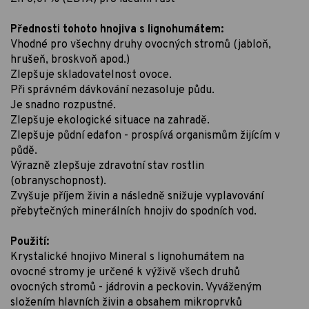
Přednosti tohoto hnojiva s lignohumátem:
Vhodné pro všechny druhy ovocných stromů (jabloň,
hrušeň, broskvoň apod.)
Zlepšuje skladovatelnost ovoce.
Při správném dávkování nezasoluje půdu.
Je snadno rozpustné.
Zlepšuje ekologické situace na zahradě.
Zlepšuje půdní edafon - prospívá organismům žijícím v
půdě.
Výrazně zlepšuje zdravotní stav rostlin
(obranyschopnost).
Zvyšuje příjem živin a následně snižuje vyplavování
přebytečných minerálních hnojiv do spodních vod.
Použití:
Krystalické hnojivo Mineral s lignohumátem na
ovocné stromy je určené k výživě všech druhů
ovocných stromů - jádrovin a peckovin. Vyváženým
složením hlavních živin a obsahem mikroprvků