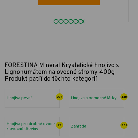
FORESTINA Mineral Krystalické hnojivo s
Lignohumátem na ovocné stromy 400g
Produkt patří do těchto kategorií
Hnojiva pevná
276
Hnojiva a pomocné látky
430
Hnojiva pro drobné ovoce
26
Zahrada
1603
a ovocné dřeviny