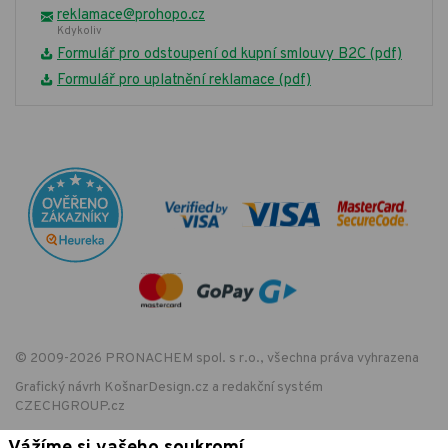
reklamace@prohopo.cz
Kdykoliv
Formulář pro odstoupení od kupní smlouvy B2C (pdf)
Formulář pro uplatnění reklamace (pdf)
© 2009-2026 PRONACHEM spol. s r.o., všechna práva vyhrazena
Grafický návrh
KošnarDesign.cz
a redakční systém
CZECHGROUP.cz