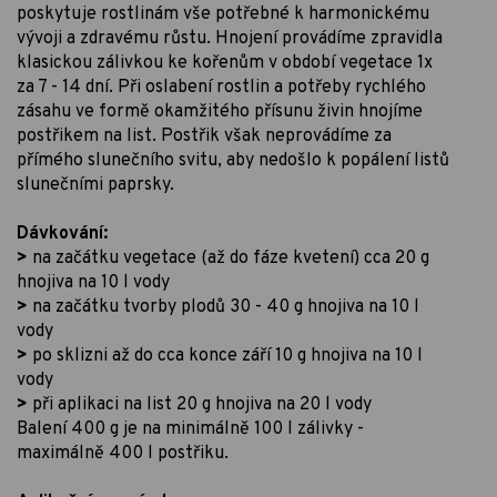
poskytuje rostlinám vše potřebné k harmonickému
vývoji a zdravému růstu. Hnojení provádíme zpravidla
klasickou zálivkou ke kořenům v období vegetace 1x
za 7 - 14 dní. Při oslabení rostlin a potřeby rychlého
zásahu ve formě okamžitého přísunu živin hnojíme
postřikem na list. Postřik však neprovádíme za
přímého slunečního svitu, aby nedošlo k popálení listů
slunečními paprsky.
Dávkování:
>
na začátku vegetace (až do fáze kvetení) cca 20 g
hnojiva na 10 l vody
>
na začátku tvorby plodů 30 - 40 g hnojiva na 10 l
vody
>
po sklizni až do cca konce září 10 g hnojiva na 10 l
vody
>
při aplikaci na list 20 g hnojiva na 20 l vody
Balení 400 g je na minimálně 100 l zálivky -
maximálně 400 l postřiku.