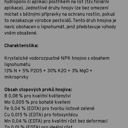
hydroponii či aplikaci postřikem na list (tzv.foliární
aplikace). Jednotlivé druhy hnojiv lze bez omezení
míchat s běžnými přípravky na ochranu rostlin, pokud
to nezakazuje výrobce pesticidů. Tento druh hnojiva je
navíc obohacen o lignohumát, jenž představuje výhody
vněm obsažené.
Charakteristika:
Krystalické vodorozpustné NPK hnojivo s obsahem
lignohumátu
13% N + 5% P2O5 + 30% K2O + 3% MgO +
mikroprvky
Obsah stopových prvků hnojiva:
B 0,08 % pro kvalitní květenství
Mo 0,005 % pro bohaté kvetení
Fe 0,04 % (EDTA) pro tvorbu listové zeleně
Cu 0,015 % (EDTA) pro fotosyntézu
Mn 0,04 % (EDTA) pro kvalitní růst bez deformací
Zn 0,01 % (EDTA) pro ideální růst