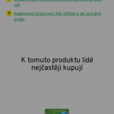
rok
Kadeřavost broskvoní: Kdy stříkat a jak ochránit
úrodu
K tomuto produktu lidé
nejčastěji kupují