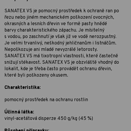
SANATEX VS je pomocný prostředek k ochraně ran po
řezu nebo jiném mechanickém poškození ovocných,
okrasných a lesních dřevin ve formě pasty hnědé
barvy charakteristického zápachu. Je mísitelný
s vodou, po zaschnutí je však již ve vodě nerozpustný.
Je velmi trvanlivý, neškodný jehličnanům i listnáčům.
Nepoškozuje ani mladé nevyzrálé letorosty.
SANATEX VS má tixotropní vlastnosti, které častečně
snižují stékavost. SANATEX VS je obzvláště vhodný do
lokalit, kde je třeba často provádět ochranu dřevin,
které byli poškozeny okusem.
Charakteristika:
pomocný prostředek na ochranu rostlin
Účinná látka:
vinyl-acetátová disperze 450 g/kg (45 %)
Působení přípravku: