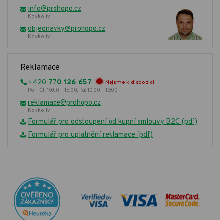
info@prohopo.cz
Kdykoliv
objednavky@prohopo.cz
Kdykoliv
Reklamace
+420
770 126 657
Nejsme k dispozici
Po - Čt: 10:00 - 15:00, Pá: 10:00 - 13:00
reklamace@prohopo.cz
Kdykoliv
Formulář pro odstoupení od kupní smlouvy B2C (pdf)
Formulář pro uplatnění reklamace (pdf)