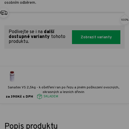
osobním odběrem.
100%
Podívejte se i na
další
dostupné varianty
tohoto
Zobrazit varianty
produktu.
Sanatex VS 2,5kg - k ošetření ran po řezu a jiném poškození ovocných,
okrasných a lesních dřevin
za 390Kč s DPH
SKLADEM
Popis produktu