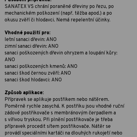
SANATEX VS chrání poraněné dřeviny po řezu, po
mechanickém poškození (např. těžba apod.) a po
okusu zvěří či hlodavci. Nemá repelentní účinky.
Vhodné použití pro:
letní sanaci dřevin: ANO
zimní sanaci dřevin: ANO
sanaci poškozených dřevin ohryzem a loupání kůry:
ANO
sanaci poškozených kmenů: ANO
sanaci škod černou zvěří: ANO
sanaci škod hlodavci: ANO
Způsob aplikace:
Přípravek se aplikuje postřikem nebo nátěrem.
Poměrně rychle zasychá. K postřiku jsou vhodné ruční
zádové postřikovače s membránovým čerpadlem a
s vířivou tryskou. Při plnění postřikovače je třeba
přípravek procedit sítem postřikovače. Nátěr se
provádí speciálními kartáči na dlouhých rukojetí nebo