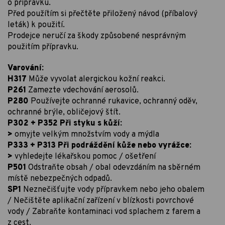
o přípravku.
Před použítím si přečtěte přiložený návod (příbalový
leták) k použití.
Prodejce neručí za škody způsobené nesprávným
použitím přípravku.
Varování:
H317
Může vyvolat alergickou kožní reakci.
P261
Zamezte vdechování aerosolů.
P280
Používejte ochranné rukavice, ochranný oděv,
ochranné brýle, obličejový štít.
P302 + P352 Při styku s kůží:
>
omyjte velkým množstvím vody a mýdla
P333 + P313 Při podráždění kůže nebo vyrážce:
>
vyhledejte lékařskou pomoc / ošetření
P501
Odstraňte obsah / obal odevzdáním na sběrném
místě nebezpečných odpadů.
SP1
Neznečišťujte vody přípravkem nebo jeho obalem
/ Nečištěte aplikační zařízení v blízkosti povrchové
vody / Zabraňte kontaminaci vod splachem z farem a
z cest.