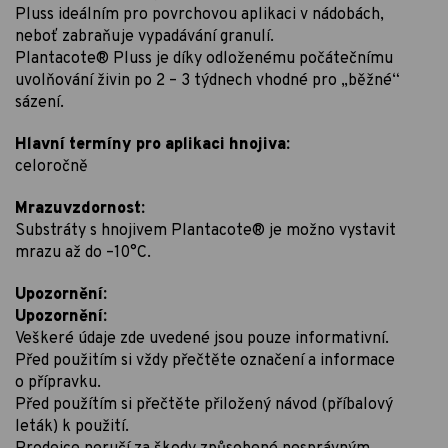
Pluss ideálním pro povrchovou aplikaci v nádobách,
neboť zabraňuje vypadávání granulí.
Plantacote® Pluss je díky odloženému počátečnímu
uvolňování živin po 2 – 3 týdnech vhodné pro „běžné“
sázení.
Hlavní termíny pro aplikaci hnojiva:
celoročně
Mrazuvzdornost:
Substráty s hnojivem Plantacote® je možno vystavit
mrazu až do –10°C.
Upozornění:
Upozornění:
Veškeré údaje zde uvedené jsou pouze informativní.
Před použitím si vždy přečtěte označení a informace
o přípravku.
Před použítím si přečtěte přiložený návod (příbalový
leták) k použití.