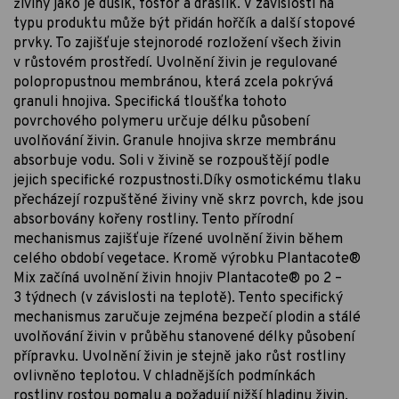
živiny jako je dusík, fosfor a draslík. V závislosti na
typu produktu může být přidán hořčík a další stopové
prvky. To zajišťuje stejnorodé rozložení všech živin
v růstovém prostředí. Uvolnění živin je regulované
polopropustnou membránou, která zcela pokrývá
granuli hnojiva. Specifická tloušťka tohoto
povrchového polymeru určuje délku působení
uvolňování živin. Granule hnojiva skrze membránu
absorbuje vodu. Soli v živině se rozpouštějí podle
jejich specifické rozpustnosti.Díky osmotickému tlaku
přecházejí rozpuštěné živiny vně skrz povrch, kde jsou
absorbovány kořeny rostliny. Tento přírodní
mechanismus zajišťuje řízené uvolnění živin během
celého období vegetace. Kromě výrobku Plantacote®
Mix začíná uvolnění živin hnojiv Plantacote® po 2 –
3 týdnech (v závislosti na teplotě). Tento specifický
mechanismus zaručuje zejména bezpečí plodin a stálé
uvolňování živin v průběhu stanovené délky působení
přípravku. Uvolnění živin je stejně jako růst rostliny
ovlivněno teplotou. V chladnějších podmínkách
rostliny rostou pomalu a požadují nižší hladinu živin.