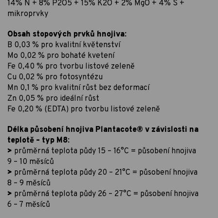
14% N + 8% P2O5 + 15% K2O + 2% MgO + 4% S +
mikroprvky
Obsah stopových prvků hnojiva:
B 0,03 % pro kvalitní květenství
Mo 0,02 % pro bohaté kvetení
Fe 0,40 % pro tvorbu listové zeleně
Cu 0,02 % pro fotosyntézu
Mn 0,1 % pro kvalitní růst bez deformací
Zn 0,05 % pro ideální růst
Fe 0,20 % (EDTA) pro tvorbu listové zeleně
Délka působení hnojiva Plantacote® v závislosti na
teplotě – typ M8:
>
průměrná teplota půdy 15 – 16°C = působení hnojiva
9 – 10 měsíců
>
průměrná teplota půdy 20 – 21°C = působení hnojiva
8 – 9 měsíců
>
průměrná teplota půdy 26 – 27°C = působení hnojiva
6 – 7 měsíců