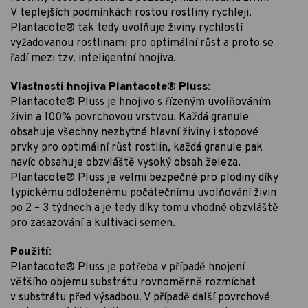
V teplejších podmínkách rostou rostliny rychleji.
Plantacote® tak tedy uvolňuje živiny rychlostí
vyžadovanou rostlinami pro optimální růst a proto se
řadí mezi tzv. inteligentní hnojiva.
Vlastnosti hnojiva Plantacote® Pluss:
Plantacote® Pluss je hnojivo s řízeným uvolňováním
živin a 100% povrchovou vrstvou. Každá granule
obsahuje všechny nezbytné hlavní živiny i stopové
prvky pro optimální růst rostlin, každá granule pak
navíc obsahuje obzvláště vysoký obsah železa.
Plantacote® Pluss je velmi bezpečné pro plodiny díky
typickému odloženému počátečnímu uvolňování živin
po 2 – 3 týdnech a je tedy díky tomu vhodné obzvláště
pro zasazování a kultivaci semen.
Použití:
Plantacote® Pluss je potřeba v případě hnojení
většího objemu substrátu rovnoměrně rozmíchat
v substrátu před výsadbou. V případě další povrchové