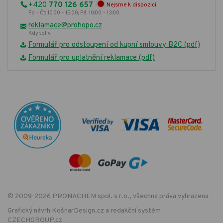
+420
770 126 657
Nejsme k dispozici
Po - Čt: 10:00 - 15:00, Pá: 10:00 - 13:00
reklamace@prohopo.cz
Kdykoliv
Formulář pro odstoupení od kupní smlouvy B2C (pdf)
Formulář pro uplatnění reklamace (pdf)
© 2009-2026 PRONACHEM spol. s r.o., všechna práva vyhrazena
Grafický návrh
KošnarDesign.cz
a redakční systém
CZECHGROUP.cz