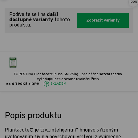
100%
Podívejte se i na
další
dostupné varianty
tohoto
Zobrazit varianty
produktu.
FORESTINA Plantacote Pluss 8M 25kg - pro běžné sázení rostlin
vyžadující deklarované uvolnění živin
za 4 790Kč s DPH
SKLADEM
Popis produktu
Plantacote® je tzv.„inteligentní“ hnojivo s řízeným
uvolňováním živin a povrchovou vrstvou z výjimečně