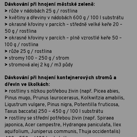
Dávkování při hnojení městské zeleně:
>
růže v nádobách 25 g / rostlina
>
květiny a dřeviny v nádobách 600 g / 100 l substrátu
>
okrasné křoviny v parcích – středně velké keře 20 –
50 g / rostlina
>
okrasné křoviny v parcích – plně vzrostlé keře 50 –
100 g / rostlina
>
růže 25 g / rostlina
>
stromy 100 – 250 g / strom
>
stromová alej 2 kg / m3 půdy
Dávkování při hnojení kontejnerových stromů a
dřevin ve školkách:
>
rostliny s nízkou potřebou živin (např. Picea abies,
Pinus mugo, Prunus laurocerasus, Kolkwitzia amabilis,
Ligustrum vulgare, Pinus nigra, Potentilla fruticosa,
Taxus baccata) 250 – 450 g / 100 l substrátu
>
rostliny se střední potřebou živin (např. Spiraea
japonica, Acer campestre, Hydrangea paniculata, Ilex
aquifolium, Juniperus communis, Thuja occidentalis)