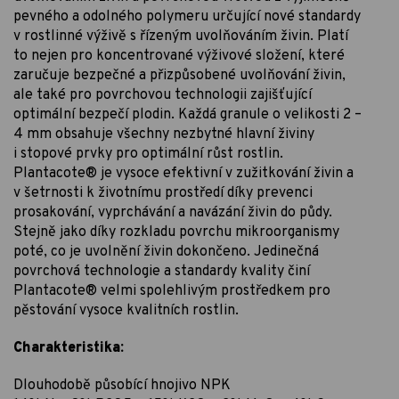
pevného a odolného polymeru určující nové standardy
v rostlinné výživě s řízeným uvolňováním živin. Platí
to nejen pro koncentrované výživové složení, které
zaručuje bezpečné a přizpůsobené uvolňování živin,
ale také pro povrchovou technologii zajišťující
optimální bezpečí plodin. Každá granule o velikosti 2 –
4 mm obsahuje všechny nezbytné hlavní živiny
i stopové prvky pro optimální růst rostlin.
Plantacote® je vysoce efektivní v zužitkování živin a
v šetrnosti k životnímu prostředí díky prevenci
prosakování, vyprchávání a navázání živin do půdy.
Stejně jako díky rozkladu povrchu mikroorganismy
poté, co je uvolnění živin dokončeno. Jedinečná
povrchová technologie a standardy kvality činí
Plantacote® velmi spolehlivým prostředkem pro
pěstování vysoce kvalitních rostlin.
Charakteristika:
Dlouhodobě působící hnojivo NPK