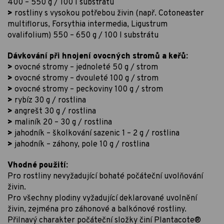
400 – 550 g / 100 l substrátu
>
rostliny s vysokou potřebou živin (např. Cotoneaster
multiflorus, Forsythia intermedia, Ligustrum
ovalifolium) 550 – 650 g / 100 l substrátu
Dávkování při hnojení ovocných stromů a keřů:
>
ovocné stromy – jednoleté 50 g / strom
>
ovocné stromy – dvouleté 100 g / strom
>
ovocné stromy – peckoviny 100 g / strom
>
rybíz 30 g / rostlina
>
angrešt 30 g / rostlina
>
maliník 20 – 30 g / rostlina
>
jahodník – školkování sazenic 1 – 2 g / rostlina
>
jahodník – záhony, pole 10 g / rostlina
Vhodné použití:
Pro rostliny nevyžadující bohaté počáteční uvolňování
živin.
Pro všechny plodiny vyžadující deklarované uvolnění
živin, zejména pro záhonové a balkónové rostliny.
Přilnavý charakter počáteční složky činí Plantacote®