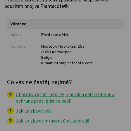
Prodejce neručí za škody způsobené nesprávným
použitím hnojiva Plantacote®.
Výrobce:
Název
Plantacote N.V.
Kontakt
Houtdok-Noordkaai 25a
2030 Antwerpen
Belgie
e-mail: info@plantacote.com
Co vás nejčastěji zajímá?
Choroby rajčat, okurek, paprik a další zeleniny:
ochrana proti plísni a padlí
Jak se zbavit vos
Jak se zbavit mravenců na zahradě