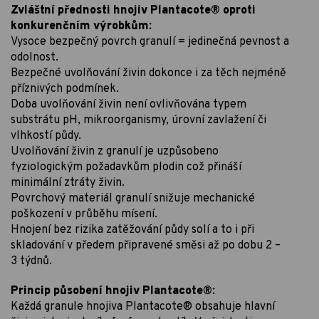
Zvláštní přednosti hnojiv Plantacote® oproti
konkurenčním výrobkům:
Vysoce bezpečný povrch granulí = jedinečná pevnost a
odolnost.
Bezpečné uvolňování živin dokonce i za těch nejméně
příznivých podmínek.
Doba uvolňování živin není ovlivňována typem
substrátu pH, mikroorganismy, úrovní zavlažení či
vlhkostí půdy.
Uvolňování živin z granulí je uzpůsobeno
fyziologickým požadavkům plodin což přináší
minimální ztráty živin.
Povrchový materiál granulí snižuje mechanické
poškození v průběhu mísení.
Hnojení bez rizika zatěžování půdy solí a to i při
skladování v předem připravené směsi až po dobu 2 –
3 týdnů.
Princip působení hnojiv Plantacote®:
Každá granule hnojiva Plantacote® obsahuje hlavní