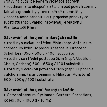
vrstvy na půdě lze během vegetace zapravit
k rostlinám a to alespoň 2 až 5 cm pod povrch zeminy
tak, aby granule byly rovnoměrně rozmístěny
v nádobě nebo záhonu. Další případné přídavky do
substrátu (např. vápno) neovlivňují efektivitu
Plantacote® Pluss.
Dávkování při hnojení hrnkových rostlin:
>
rostliny s nízkou potřebou živin (např. Anthurium
andreanum hybr., Asparagus setaceus, Dracaena,
Schefflera) 350 – 500 g / 100 l substrátu
>
rostliny se střední potřebou živin (např. Abutilon,
Cissus, Gerbera) 500 – 650 g / 100 l substrátu
>
rostliny s vysokou potřebou živin (např. Euphorbia
pulcherrima, Ficus benjamina, Hibiscus, Monstera)
500 – 700 g / 100 l substrátu
Dávkování při hnojení řezaných květin:
>
Chrysanthemum, Cyclamen, Gerbera, Carnations,
Roses 700 – 1000 g / 10 m2