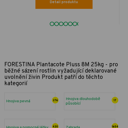
Detail produktu
FORESTINA Plantacote Pluss 8M 25kg - pro
běžné sázení rostlin vyžadující deklarované
uvolnění živin
Produkt patří do těchto
kategorií
Hnojiva dlouhodobě
Hnojiva pevná
276
17
působící
Hnojiva a pomocné látky
430
Zahrada
1604