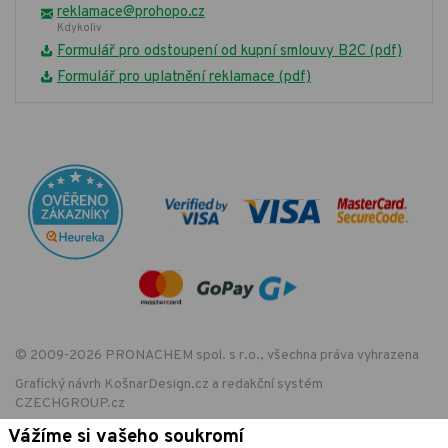
reklamace@prohopo.cz
Kdykoliv
Formulář pro odstoupení od kupní smlouvy B2C (pdf)
Formulář pro uplatnění reklamace (pdf)
© 2009-2026 PRONACHEM spol. s r.o., všechna práva vyhrazena
Grafický návrh
KošnarDesign.cz
a redakční systém
CZECHGROUP.cz
Vážíme si vašeho soukromí