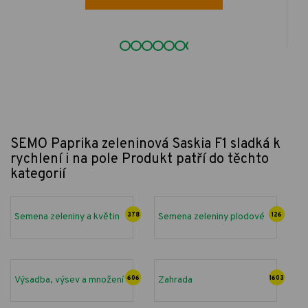
SEMO Paprika zeleninová Saskia F1 sladká k
rychlení i na pole
Produkt patří do těchto
kategorií
Semena zeleniny a květin
378
Semena zeleniny plodové
126
Výsadba, výsev a množení
606
Zahrada
1603