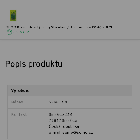
SEMO Koriandr setý Long Standing / Aroma
za 20Kč s DPH
SKLADEM
Popis produktu
Výrobce:
Název
SEMO a.s.
Kontakt
Smržice 414
798 17 Smržice
Česká republika
e-mail: semo@semo.cz