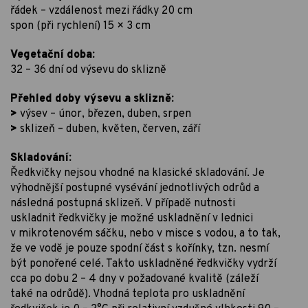
řádek – vzdálenost mezi řádky 20 cm
spon (při rychlení) 15 × 3 cm
Vegetační doba:
32 – 36 dní od výsevu do sklizně
Přehled doby výsevu a sklizně:
>
výsev – únor, březen, duben, srpen
>
sklizeň – duben, květen, červen, září
Skladování:
Ředkvičky nejsou vhodné na klasické skladování. Je
výhodnější postupné vysévání jednotlivých odrůd a
následná postupná sklizeň. V případě nutnosti
uskladnit ředkvičky je možné uskladnění v lednici
v mikrotenovém sáčku, nebo v misce s vodou, a to tak,
že ve vodě je pouze spodní část s kořínky, tzn. nesmí
být ponořené celé. Takto uskladněné ředkvičky vydrží
cca po dobu 2 – 4 dny v požadované kvalitě (záleží
také na odrůdě). Vhodná teplota pro uskladnění