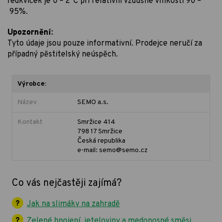
ředkviček je 0 – 2°C při relativní vzdušné vlhkosti 90 –
95%.
Upozornění:
Tyto údaje jsou pouze informativní. Prodejce neručí za
případný pěstitelský neúspěch.
Výrobce:
Název
SEMO a.s.
Kontakt
Smržice 414
798 17 Smržice
Česká republika
e-mail: semo@semo.cz
Co vás nejčastěji zajímá?
Jak na slimáky na zahradě
Zelené hnojení, jeteloviny a medonosné směsi