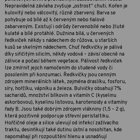
Nepravidelná závlaha zvyšuje „ostrost“ chuti. Kořen je
kulovitý nebo válcovitý, různě zbarvený. Barva se
pohybuje od bílé až k červeným nebo fialově
zabarveným. Existují i odrůdy červenobílé nebo žluté
kulaté a bílé protáhlé. Dužnina bílá, u červených
ředkviček někdy s nádechem do růžova, u starších
kusů se skelným nádechem. Chuť ředkvičky je pálivá
díky siřičitým silicím, někdy vodová – závisí obecně na
zálivce a počasí během vegetace. Pálivost ředkviček
lze zmírnit jejich namočením do studené vody či
posolením při konzumaci. Ředkvičky jsou cenným
zdrojem minerálních látek, zejména draslíku, fosforu,
síry, hořčíku, vápníku a železa. Bulvičky obsahují 7%
sacharidů, množství bílkovin a vitamín C (kyselinu
askorbovou), kyselinu listovou, karotenoidy a vitamíny
řady B. Jsou také dobrým zdrojem vlákniny (1,5 – 2 g),
která pozitivně podporuje střevní peristaltiku.
Hořčičné oleje a silice ulevují od infekcí zažívacího
traktu, desinfikují také dutinu ústní a nosohltan, kde
napomáhají při rozpouštění hlenu a usnadňují