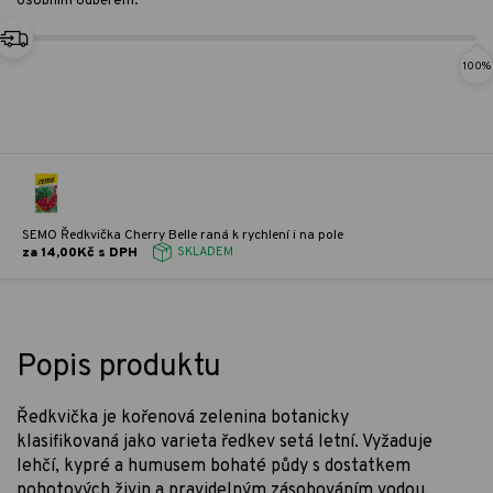
osobním odběrem.
100%
SEMO Ředkvička Cherry Belle raná k rychlení i na pole
za 14,00Kč s DPH
SKLADEM
Popis produktu
Ředkvička je kořenová zelenina botanicky
klasifikovaná jako varieta ředkev setá letní. Vyžaduje
lehčí, kypré a humusem bohaté půdy s dostatkem
pohotových živin a pravidelným zásobováním vodou.