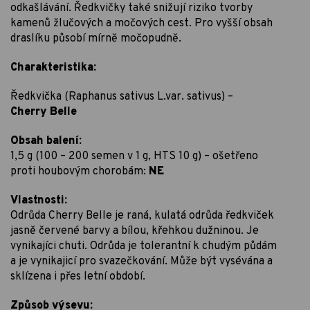
odkašlávání. Ředkvičky také snižují riziko tvorby
kamenů žlučových a močových cest. Pro vyšší obsah
draslíku působí mírně močopudně.
Charakteristika:
Ředkvička (Raphanus sativus L.var. sativus) –
Cherry Belle
Obsah balení:
1,5 g (100 – 200 semen v 1 g, HTS 10 g) – ošetřeno
proti houbovým chorobám:
NE
Vlastnosti:
Odrůda Cherry Belle je raná, kulatá odrůda ředkviček
jasně červené barvy a bílou, křehkou dužninou. Je
vynikajíci chuti. Odrůda je tolerantní k chudým půdám
a je vynikajicí pro svazečkování. Může být vysévána a
sklízena i přes letní období.
Způsob výsevu: