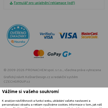
Formulář pro uplatnění reklamace (pdf)
© 2009-2026 PRONACHEM spol. s r.o., všechna práva vyhrazena
Grafický návrh
KošnarDesign.cz
a redakční systém
CZECHGROUP.cz
Vážíme si vašeho soukromí
EET - označení provozovny:
K analýze návštěvnosti a funkcí webu, ukládání vašeho nastavení a
Podle zákona o evidenci tržeb je prodávající povinen vystavit kupujícímu
personalizaci obsahu a reklam využíváme cookies. Informace o tom, jak náš