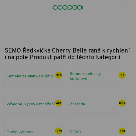
SEMO Ředkvička Cherry Belle raná k rychlení
i na pole
Produkt patří do těchto kategorií
Semena zeleniny
Semena zeleniny a květin
378
57
kořenové
Výsadba, výsev a množení
606
Zahrada
1604
Podle výrobce
1279
SEMO
378