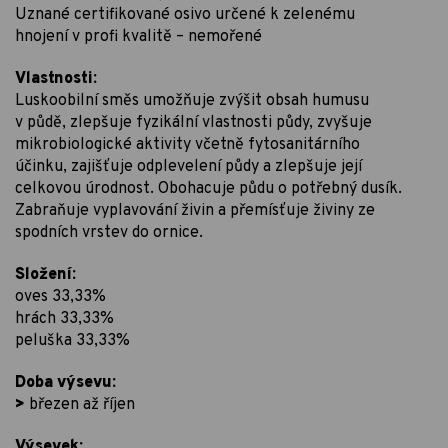
Uznané certifikované osivo určené k zelenému
hnojení v profi kvalitě – nemořené
Vlastnosti:
Luskoobilní směs umožňuje zvýšit obsah humusu
v půdě, zlepšuje fyzikální vlastnosti půdy, zvyšuje
mikrobiologické aktivity včetně fytosanitárního
účinku, zajišťuje odplevelení půdy a zlepšuje její
celkovou úrodnost. Obohacuje půdu o potřebný dusík.
Zabraňuje vyplavování živin a přemísťuje živiny ze
spodních vrstev do ornice.
Složení:
oves 33,33%
hrách 33,33%
peluška 33,33%
Doba výsevu:
>
březen až říjen
Výsevek: