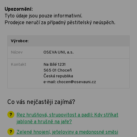
Upozornění:
Tyto údaje jsou pouze informativní.
Prodejce neručí za případný pěstitelský neúspěch.
Výrobce:
Název
OSEVA UNI, a.s.
Kontakt
Na Bílé 1231
565 01 Choceň
Česká republika
e-mail: chocen@osevauni.cz
Co vás nejčastěji zajímá?
Rez hrušňová, strupovitost a padlí: Kdy stříkat
jabloně a hrušně na jaře?
Zelené hnojení, jeteloviny a medonosné směsi