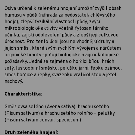
Osiva určená k zelenému hnojení umožní zvýšit obsah
humusu v půdě (náhrada za nedostatek chlévského
hnoje), zlepší fyzikální vlastnosti půdy, zvýší
mikrobiologické aktivity včetně fytosanitárního
účinku, zajistí odplevelení půdy a zlepší její celkovou
úrodnost. Pro tento účel jsou nejvhodnější druhy a
jejich směsi, které svým rychlým vývojem a nárůstem
organické hmoty splňují biologické a agroekologické
požadavky. Jedná se zejména o hořčici bílou, hrách
setý, luskoobilní směsku, pelušku jarní, řepku ozimou,
směs hořčice a řepky, svazenku vratičolistou a jetel
nachový.
Charakteristika:
Směs ovsa setého (Avena sativa), hrachu setého
(Pisum sativum) a hrachu setého rolního – pelušky
(Pisum sativum convar. speciosum)
Druh zeleného hnojení: