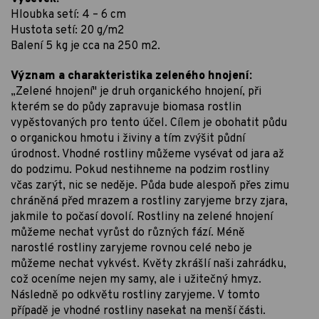
Hloubka setí: 4 – 6 cm
Hustota setí: 20 g/m2
Balení 5 kg je cca na 250 m2.
Význam a charakteristika zeleného hnojení:
„Zelené hnojení" je druh organického hnojení, při
kterém se do půdy zapravuje biomasa rostlin
vypěstovaných pro tento účel. Cílem je obohatit půdu
o organickou hmotu i živiny a tím zvýšit půdní
úrodnost. Vhodné rostliny můžeme vysévat od jara až
do podzimu. Pokud nestihneme na podzim rostliny
včas zarýt, nic se neděje. Půda bude alespoň přes zimu
chráněná před mrazem a rostliny zaryjeme brzy zjara,
jakmile to počasí dovolí. Rostliny na zelené hnojení
můžeme nechat vyrůst do různých fází. Méně
narostlé rostliny zaryjeme rovnou celé nebo je
můžeme nechat vykvést. Květy zkrášlí naši zahrádku,
což oceníme nejen my samy, ale i užitečný hmyz.
Následně po odkvětu rostliny zaryjeme. V tomto
případě je vhodné rostliny nasekat na menší části.