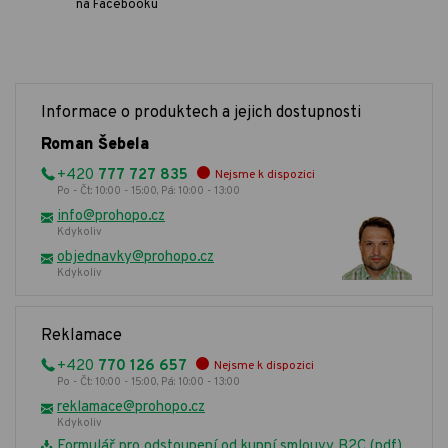
na Facebooku
Informace o produktech a jejich dostupnosti
Roman Šebela
+420
777 727 835
Nejsme k dispozici
Po - Čt: 10:00 - 15:00, Pá: 10:00 - 13:00
info@prohopo.cz
Kdykoliv
objednavky@prohopo.cz
Kdykoliv
Reklamace
+420
770 126 657
Nejsme k dispozici
Po - Čt: 10:00 - 15:00, Pá: 10:00 - 13:00
reklamace@prohopo.cz
Kdykoliv
Formulář pro odstoupení od kupní smlouvy B2C (pdf)