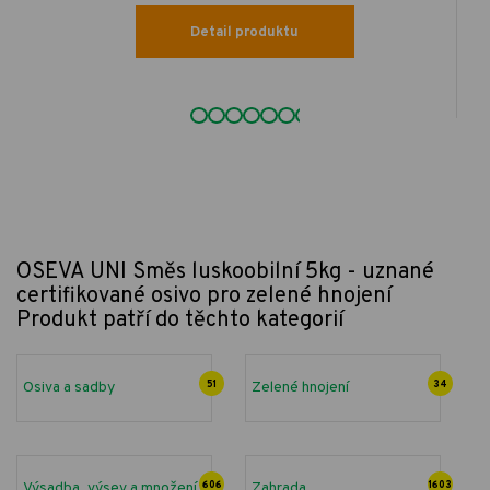
Detail produktu
OSEVA UNI Směs luskoobilní 5kg - uznané
certifikované osivo pro zelené hnojení
Produkt patří do těchto kategorií
Osiva a sadby
51
Zelené hnojení
34
Výsadba, výsev a množení
606
Zahrada
1603