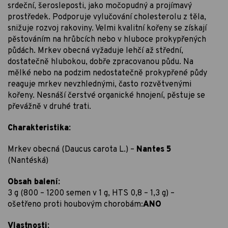
srdeční, šerosleposti, jako močopudný a projímavý
prostředek. Podporuje vylučování cholesterolu z těla,
snižuje rozvoj rakoviny. Velmi kvalitní kořeny se získají
pěstováním na hrůbcích nebo v hluboce prokypřených
půdách. Mrkev obecná vyžaduje lehčí až střední,
dostatečně hlubokou, dobře zpracovanou půdu. Na
mělké nebo na podzim nedostatečně prokypřené půdy
reaguje mrkev nevzhlednými, často rozvětvenými
kořeny. Nesnáší čerstvé organické hnojení, pěstuje se
převážně v druhé trati.
Charakteristika:
Mrkev obecná (Daucus carota L.) –
Nantes 5
(Nantéská)
Obsah balení:
3 g (800 – 1200 semen v 1 g, HTS 0,8 – 1,3 g) –
ošetřeno proti houbovým chorobám:
ANO
Vlastnosti: