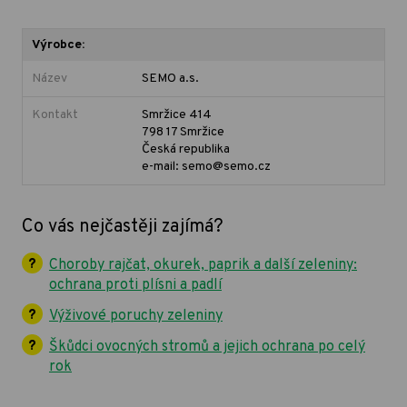
Výrobce:
Název
SEMO a.s.
Kontakt
Smržice 414
798 17 Smržice
Česká republika
e-mail: semo@semo.cz
Co vás nejčastěji zajímá?
Choroby rajčat, okurek, paprik a další zeleniny:
ochrana proti plísni a padlí
Výživové poruchy zeleniny
Škůdci ovocných stromů a jejich ochrana po celý
rok