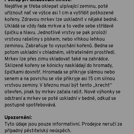
Nejdříve je třeba oklepat ulpívající zeminu, poté
uříznout nať ve výšce asi 1 cm a vytřídit poškozené
kořeny. Zdravou mrkev lze uskladnit v nějaké bedně.
Ukládá se vždy řada mrkve a to vedle sebe střídavě
špičku a hlavu. Jednotlivé vrstvy se pak proloží
vrstvou rašeliny s pískem, nebo vlhkou lehkou
zeminou. Zabraňuje to vysychání kořenů. Bedna se
potom uskladní v chladném, větratelném prostředí.
Mrkev lze přes zimu skladovat také na zahrádce.
Sklizené kořeny se kónicky naskládají do hromady,
špičkami dovnitř. Hromada se přikryje slámou nebo
senem a na povrchu se vše přikryje asi 15 cm silnou
vrstvou zeminy. V březnu musí být tento „krecht“
otevřen, jinak by mrkev začala rašit. Nové výhonky se
odstraní a mrkev se poté uskladní v bedně, odkud se
postupně spotřebovává.
Upozornění:
Tyto údaje jsou pouze informativní. Prodejce neručí za
případný pěstitelský neúspěch.