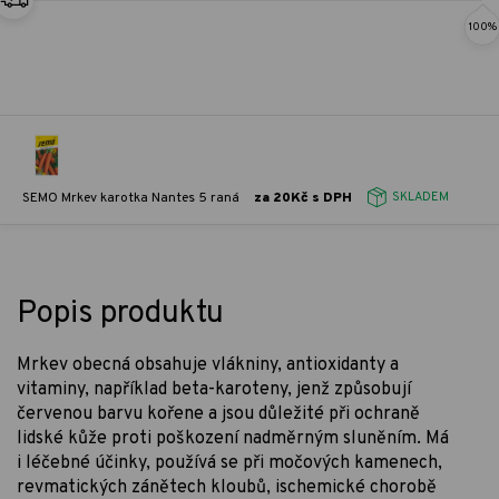
100%
SEMO Mrkev karotka Nantes 5 raná
za 20Kč s DPH
SKLADEM
Popis produktu
Mrkev obecná obsahuje vlákniny, antioxidanty a
vitaminy, například beta-karoteny, jenž způsobují
červenou barvu kořene a jsou důležité při ochraně
lidské kůže proti poškození nadměrným sluněním. Má
i léčebné účinky, používá se při močových kamenech,
revmatických zánětech kloubů, ischemické chorobě