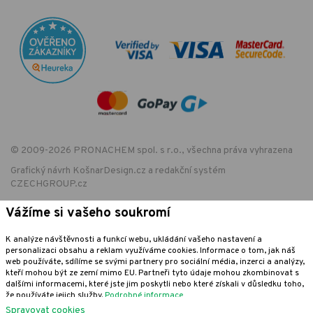
© 2009-2026 PRONACHEM spol. s r.o., všechna práva vyhrazena
Grafický návrh
KošnarDesign.cz
a redakční systém
CZECHGROUP.cz
Vážíme si vašeho soukromí
EET - označení provozovny:
K analýze návštěvnosti a funkcí webu, ukládání vašeho nastavení a
Podle zákona o evidenci tržeb je prodávající povinen vystavit kupujícímu
personalizaci obsahu a reklam využíváme cookies. Informace o tom, jak náš
účtenku. Zároveň je povinen zaevidovat přijatou tržbu u správce daně
web používáte, sdílíme se svými partnery pro sociální média, inzerci a analýzy,
online; v případě technického výpadku pak nejpozději do 48 hodin.
kteří mohou být ze zemí mimo EU. Partneři tyto údaje mohou zkombinovat s
dalšími informacemi, které jste jim poskytli nebo které získali v důsledku toho,
že používáte jejich služby.
Podrobné informace
Spravovat cookies