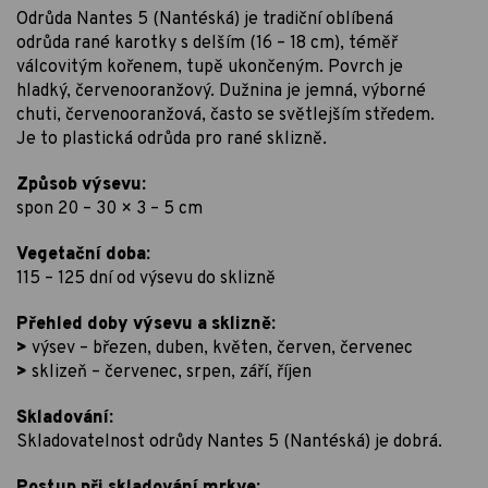
Odrůda Nantes 5 (Nantéská) je tradiční oblíbená
odrůda rané karotky s delším (16 – 18 cm), téměř
válcovitým kořenem, tupě ukončeným. Povrch je
hladký, červenooranžový. Dužnina je jemná, výborné
chuti, červenooranžová, často se světlejším středem.
Je to plastická odrůda pro rané sklizně.
Způsob výsevu:
spon 20 – 30 × 3 – 5 cm
Vegetační doba:
115 – 125 dní od výsevu do sklizně
Přehled doby výsevu a sklizně:
>
výsev – březen, duben, květen, červen, červenec
>
sklizeň – červenec, srpen, září, říjen
Skladování:
Skladovatelnost odrůdy Nantes 5 (Nantéská) je dobrá.
Postup při skladování mrkve: