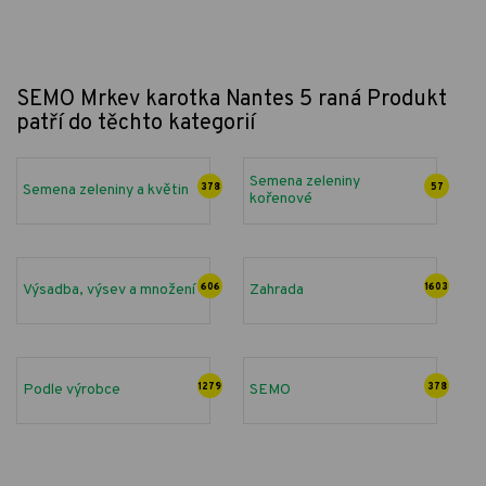
SEMO Mrkev karotka Nantes 5 raná
Produkt
patří do těchto kategorií
Semena zeleniny
Semena zeleniny a květin
378
57
kořenové
Výsadba, výsev a množení
606
Zahrada
1603
Podle výrobce
1279
SEMO
378