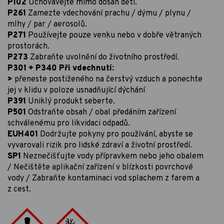
P102
Uchovávejte mimo dosah dětí.
P261
Zamezte vdechování prachu / dýmu / plynu /
mlhy / par / aerosolů.
P271
Používejte pouze venku nebo v dobře větraných
prostorách.
P273
Zabraňte uvolnění do životního prostředí.
P301 + P340 Při vdechnutí:
>
přeneste postiženého na čerstvý vzduch a ponechte
jej v klidu v poloze usnadňující dýchání
P391
Uniklý produkt seberte.
P501
Odstraňte obsah / obal předáním zařízení
schválenému pro likvidaci odpadů.
EUH401
Dodržujte pokyny pro používání, abyste se
vyvarovali rizik pro lidské zdraví a životní prostředí.
SP1
Neznečišťujte vody přípravkem nebo jeho obalem
/ Nečištěte aplikační zařízení v blízkosti povrchové
vody / Zabraňte kontaminaci vod splachem z farem a
z cest.