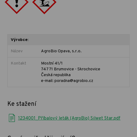
Výrobce:
Název
AgroBio Opava, s.r.o.
Kontakt
Mostní 41/1
747 71 Brumovice - Skrochovice
Česká republika
e-mail: poradna@agrobio.cz
Ke stažení
1234001_Příbalový leták (AgroBio) Silwet Star.pdf