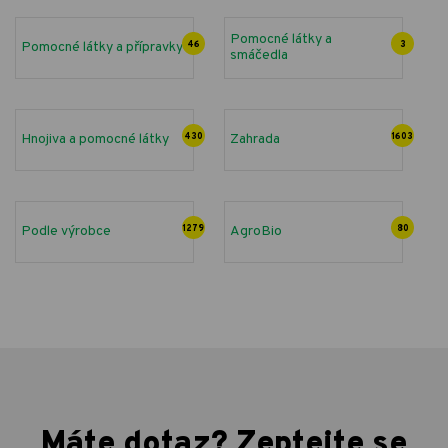
Pomocné látky a
Pomocné látky a přípravky
46
3
smáčedla
Hnojiva a pomocné látky
430
Zahrada
1603
Podle výrobce
1279
AgroBio
80
Máte dotaz? Zeptejte se