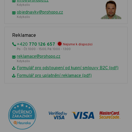
info@prohopo.cz
Kdykoliv
objednavky@prohopo.cz
Kdykoliv
Reklamace
+420
770 126 657
Nejsme k dispozici
Po - Čt: 10:00 - 15:00, Pá: 10:00 - 13:00
reklamace@prohopo.cz
Kdykoliv
Formulář pro odstoupení od kupní smlouvy B2C (pdf)
Formulář pro uplatnění reklamace (pdf)