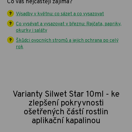
Co vás nejčastěji zajímá?
Výsadby v květnu: co sázet a co vysazovat
Co vysévat a vysazovat v březnu: Rajčata, papriky,
okurky i saláty
Škůdci ovocných stromů a jejich ochrana po celý
rok
Varianty Silwet Star 10ml - ke
zlepšení pokryvnosti
ošetřených částí rostlin
aplikační kapalinou