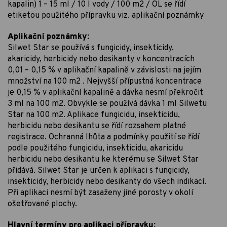
kapalin) 1 – 15 ml / 10 l vody / 100 m2 / OL se řídí
etiketou použitého přípravku viz. aplikační poznámky
Aplikační poznámky:
Silwet Star se používá s fungicidy, insekticidy,
akaricidy, herbicidy nebo desikanty v koncentracích
0,01 – 0,15 % v aplikační kapalině v závislosti na jejím
množství na 100 m2 . Nejvyšší přípustná koncentrace
je 0,15 % v aplikační kapalině a dávka nesmí překročit
3 ml na 100 m2. Obvykle se používá dávka 1 ml Silwetu
Star na 100 m2. Aplikace fungicidu, insekticidu,
herbicidu nebo desikantu se řídí rozsahem platné
registrace. Ochranná lhůta a podmínky použití se řídí
podle použitého fungicidu, insekticidu, akaricidu
herbicidu nebo desikantu ke kterému se Silwet Star
přidává. Silwet Star je určen k aplikaci s fungicidy,
insekticidy, herbicidy nebo desikanty do všech indikací.
Při aplikaci nesmí být zasaženy jiné porosty v okolí
ošetřované plochy.
Hlavní termíny pro aplikaci přípravku: