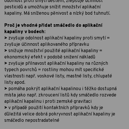
odolnost proti smytí deštěm, zlepšuje účinnost
pesticidů a umožňuje snížit množství aplikační
kapaliny. Má sníženou pěnivost a nízký bod tuhnutí.
Proč je vhodné přidat smáčedlo do aplikační
kapaliny v bodech:
>
zvyšuje odolnost aplikační kapaliny proti smytí =
zvyšuje účinnost aplikovaného přípravku
>
snižuje množství použité aplikační kapaliny =
ekonomický efekt v podobě snižení nákladů
>
zvyšuje přilnavost aplikační kapaliny na různých
typech povrchů = rostliny mohou mít specifické
vlastnosti např. voskové listy, mastné listy, chlupaté
listy apod.
>
pomáha pokrýt aplikační kapalinou i těžko dostupná
místa jako např. zkroucení listů kdy smáčedlo rozvede
aplikační kapalinu i proti zemské gravitaci
>
v případě použití kontaktních přípravků kdy je
důležitá velice dobrá pokryvnost aplikační kapaliny je
smáčedlo nepostradatelné