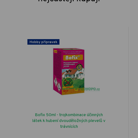
Hobby přípravek
Bofix 50ml - trojkombinace účinných
látek k hubení dvouděložných plevelů v
trávnících