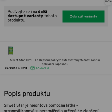
100%
Podívejte se i na
další
dostupné varianty
tohoto
Zobrazit varianty
produktu.
Silwet Star 10ml - ke zlepšení pokryvnosti ošetřených částí rostlin
aplikační kapalinou
za 95Kč s DPH
SKLADEM
Popis produktu
Silwet Star je neiontová pomocná látka –
organosilikonové supersmáčedlo určené ke zlepšení