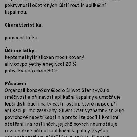
pokrývnosti ošetřených částí rostlin aplikační
kapalinou.
Charakteristika:
pomocná látka
Účinné látky:
heptamethyltri­siloxan modifikovaný
allyloxypolyet­hyleneglycol 20 %
polyalkylenoxidem 80 %
Působení:
Organosilikonové smáčedlo Silwet Star zvyšuje
smáčivost a přilnavost aplikační kapaliny a umožňuje
lepší distribuci i na ty části rostlin, které nejsou při
aplikaci přímo zasaženy. Silwet Star významně snižuje
povrchové napětí kapalin a proto lze docílit kvalitní
ošetření i na rostlinách, jejichž povrch neumožňuje
rovnoměrné přilnutí aplikační kapaliny. Zvyšuje