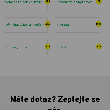
Semena zeleniny a květin
378
Semena zeleniny listové
72
Výsadba, výsev a množení
606
Zahrada
1603
Podle výrobce
1279
SEMO
378
Máte dotaz? Zeptejte se