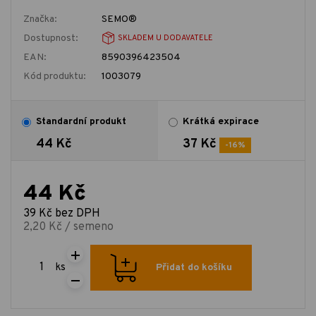
Značka:
SEMO®
Dostupnost:
SKLADEM U DODAVATELE
EAN:
8590396423504
Kód produktu:
1003079
Standardní produkt
Krátká expirace
44 Kč
37 Kč
-16%
44 Kč
39 Kč bez DPH
2,20 Kč / semeno
ks
Přidat do košíku