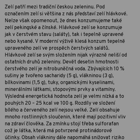
Zelí patří mezi tradiční českou zeleninu. Pod
označením zelí si většina z nás představí zelí hlávkové.
Nelze však opomenout, že dnes konzumujeme také
zelí pekingské a čínské. Hlávkové zelí se konzumuje
jak v čerstvém stavu (saláty), tak i tepelně upravené
nebo kysané. V moderní výživě klesá konzum tepelně
upraveného zelí ve prospěch čerstvých salátů.
Hlávkové zelí se svým složením nijak výrazně neliší od
ostatních druhů zeleniny. Devět desetin hmotnosti
čerstvého zelí je nitrobuněčná voda. Zbývajících 10 %
sušiny je tvořeno sacharidy (5 g), vlákninou (3 g),
bílkovinami (1,5 g), tuky, organickými kyselinami,
minerálními látkami, stopovými prvky a vitamíny.
Výsledná energetická hodnota zelí je velmi nízká a to
pouhých 20 – 25 kcal ve 100 g. Rozdíly ve složení
bílého a červeného zelí nejsou velké. Zelí obsahuje
mnoho rostlinných sloučenin, které mají pozitivní vliv
na zdraví člověka. Za zmínku stojí třeba sulforafan
což je látka, která má potvrzené protinádorové
účinky. Obsah vlákniny dále napomáhá snižovat riziko