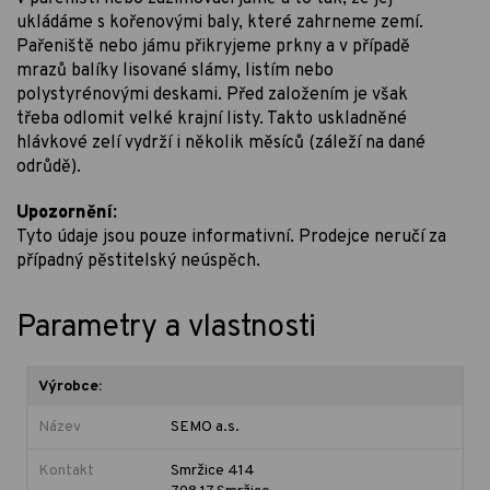
ukládáme s kořenovými baly, které zahrneme zemí.
Pařeniště nebo jámu přikryjeme prkny a v případě
mrazů balíky lisované slámy, listím nebo
polystyrénovými deskami. Před založením je však
třeba odlomit velké krajní listy. Takto uskladněné
hlávkové zelí vydrží i několik měsíců (záleží na dané
odrůdě).
Upozornění:
Tyto údaje jsou pouze informativní. Prodejce neručí za
případný pěstitelský neúspěch.
Parametry a vlastnosti
Výrobce:
Název
SEMO a.s.
Kontakt
Smržice 414