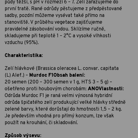
půdy těžší, s pH v rozmezí 6 – 7. Zelí zařazujeme do
první tratě. Rané odrůdy pěstujeme z předpěstované
sadby, pozdní můžeme vysévat také přímo na
stanoviště. V průběhu vegetace zajišťujeme
pravidelné zásobování vodou. Sklízíme ručně,
skladujeme při teplotě 1 – 2°C a vysoké vlhkosti
vzduchu (95%).
Charakteristika:
Zelí hlávkové (Brassica oleracea L. convar. capitata
(L) Alef.) –
Murdoc F1Obsah balení:
20 semen (200 – 300 semen v 1 g, HTS 3 – 5 g) –
ošetřeno proti houbovým chorobám:
ANOVlastnosti:
Odrůda Murdoc F1 je raná velmi výnosná hybridní
odrůda špičatého zelí produkující velké hlávky středně
zelené barvy, které dorůstají do hmotnosti 1,5 – 2 kg.
Je především vhodná pro přímý konzum, lze však
použít na krouhání, či skladování.
Způsob výsevu: