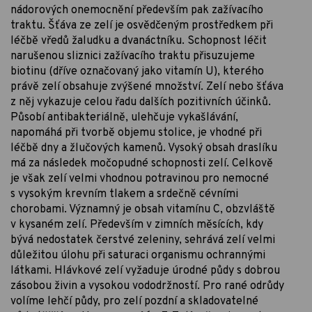
nádorových onemocnění především pak zažívacího
traktu. Šťáva ze zelí je osvědčeným prostředkem při
léčbě vředů žaludku a dvanáctníku. Schopnost léčit
narušenou sliznici zažívacího traktu přisuzujeme
biotinu (dříve označovaný jako vitamín U), kterého
právě zelí obsahuje zvýšené množství. Zelí nebo šťáva
z něj vykazuje celou řadu dalších pozitivních účinků.
Působí antibakteriálně, ulehčuje vykašlávání,
napomáhá při tvorbě objemu stolice, je vhodné při
léčbě dny a žlučových kamenů. Vysoký obsah draslíku
má za následek močopudné schopnosti zelí. Celkově
je však zelí velmi vhodnou potravinou pro nemocné
s vysokým krevním tlakem a srdečně cévními
chorobami. Významný je obsah vitamínu C, obzvláště
v kysaném zelí. Především v zimních měsících, kdy
bývá nedostatek čerstvé zeleniny, sehrává zelí velmi
důležitou úlohu při saturaci organismu ochrannými
látkami. Hlávkové zelí vyžaduje úrodné půdy s dobrou
zásobou živin a vysokou vododržností. Pro rané odrůdy
volíme lehčí půdy, pro zelí pozdní a skladovatelné