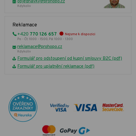
objednavky@prohopo.cz
Kdykoliv
Reklamace
+420
770 126 657
Nejsme k dispozici
Po - Čt: 10:00 - 15:00, Pá: 10:00 - 13:00
reklamace@prohopo.cz
Kdykoliv
Formulář pro odstoupení od kupní smlouvy B2C (pdf)
Formulář pro uplatnění reklamace (pdf)