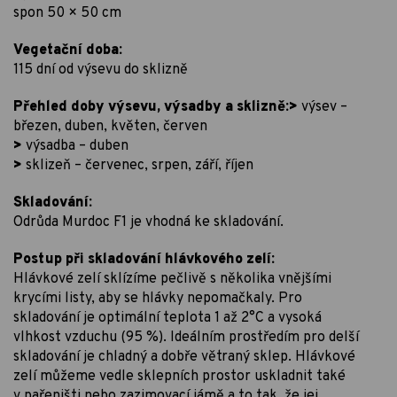
spon 50 × 50 cm
Vegetační doba:
115 dní od výsevu do sklizně
Přehled doby výsevu, výsadby a sklizně:>
výsev –
březen, duben, květen, červen
>
výsadba – duben
>
sklizeň – červenec, srpen, září, říjen
Skladování:
Odrůda Murdoc F1 je vhodná ke skladování.
Postup při skladování hlávkového zelí:
Hlávkové zelí sklízíme pečlivě s několika vnějšími
krycími listy, aby se hlávky nepomačkaly. Pro
skladování je optimální teplota 1 až 2°C a vysoká
vlhkost vzduchu (95 %). Ideálním prostředím pro delší
skladování je chladný a dobře větraný sklep. Hlávkové
zelí můžeme vedle sklepních prostor uskladnit také
v pařeništi nebo zazimovací jámě a to tak, že jej