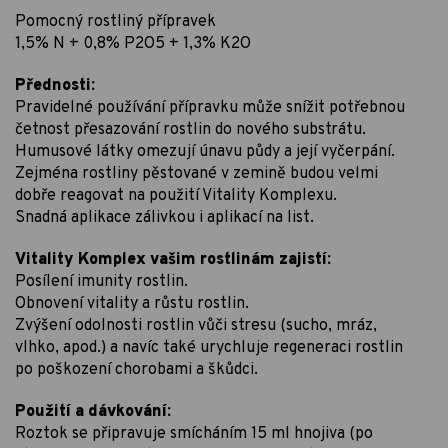
Pomocný rostliný přípravek
1,5% N + 0,8% P2O5 + 1,3% K2O
Přednosti:
Pravidelné používání přípravku může snížit potřebnou
četnost přesazování rostlin do nového substrátu.
Humusové látky omezují únavu půdy a její vyčerpání.
Zejména rostliny pěstované v zemině budou velmi
dobře reagovat na použití Vitality Komplexu.
Snadná aplikace zálivkou i aplikací na list.
Vitality Komplex vašim rostlinám zajistí:
Posílení imunity rostlin.
Obnovení vitality a růstu rostlin.
Zvýšení odolnosti rostlin vůči stresu (sucho, mráz,
vlhko, apod.) a navíc také urychluje regeneraci rostlin
po poškození chorobami a škůdci.
Použití a dávkování:
Roztok se připravuje smícháním 15 ml hnojiva (po