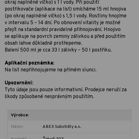
okraj naplněné víčko) s 1 l vody. Při použití
postřikovače (aplikace na list) smícháme 15 ml hnojiva
(po okraj naplněné víčko) s 1,5 l vody. Rostliny hnojíme
v intervalu 5 – 14 dní. Po obnovení vitality je možné
přejít na standardní pravidelné přihnojování. Hnojivo
se aplikuje na povrch zeminy zálivkou a před použitím
obsah lahve důkladně protřepeme.
Balení 500 ml je cca 33 l zálivky – 50 l postřiku.
Aplikační poznámka:
Na list nepřihnojujeme na přímém slunci.
Upozornění:
Tyto údaje jsou pouze informativní. Prodejce neručí za
škody způsobené nesprávným použitím.
Výrobce:
Název
ABEX Substráty a.s.