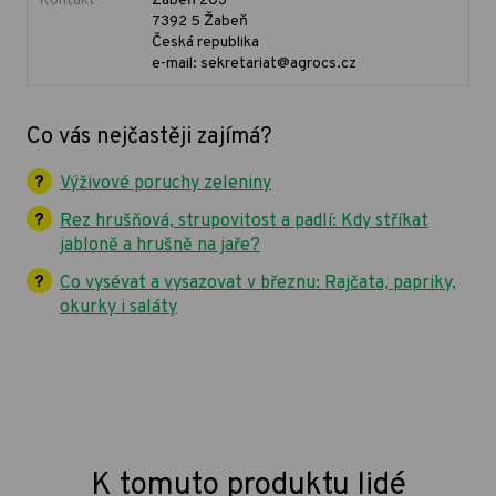
Kontakt
Žabeň 203
7392 5 Žabeň
Česká republika
e-mail: sekretariat@agrocs.cz
Co vás nejčastěji zajímá?
Výživové poruchy zeleniny
Rez hrušňová, strupovitost a padlí: Kdy stříkat
jabloně a hrušně na jaře?
Co vysévat a vysazovat v březnu: Rajčata, papriky,
okurky i saláty
K tomuto produktu lidé