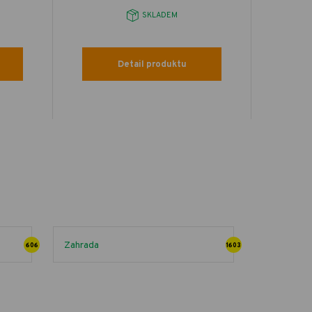
SKLADEM
Detail produktu
Zahrada
606
1603