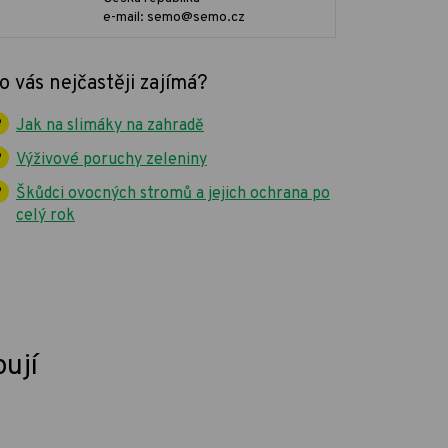
e-mail: semo@semo.cz
o vás nejčastěji zajímá?
Jak na slimáky na zahradě
Výživové poruchy zeleniny
Škůdci ovocných stromů a jejich ochrana po
celý rok
pují