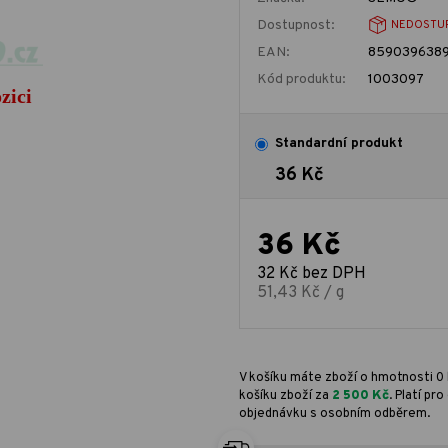
Dostupnost:
NEDOSTU
EAN:
8590396389
Kód produktu:
1003097
Standardní produkt
36 Kč
36 Kč
32 Kč bez DPH
51,43 Kč / g
V košíku máte zboží o hmotnosti 0 
košíku zboží za
2 500 Kč
. Platí p
objednávku s osobním odběrem.