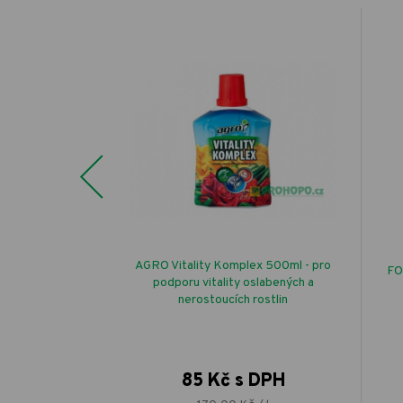
Previous
aná k rychlení i
AGRO Vitality Komplex 500ml - pro
FO
podporu vitality oslabených a
nerostoucích rostlin
 DPH
85 Kč s DPH