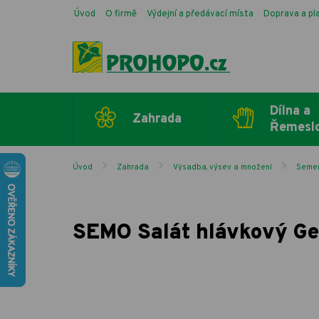
Úvod
O firmě
Výdejní a předávací místa
Doprava a pl
Dílna a
Zahrada
Řemesl
Úvod
Zahrada
Výsadba, výsev a množení
Semen
SEMO Salát hlávkový Ge