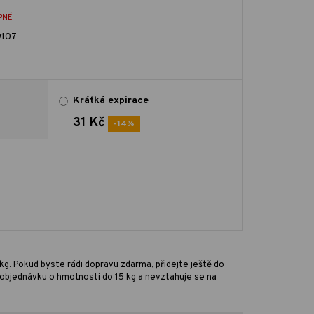
PNÉ
107
Krátká expirace
31 Kč
-14%
kg. Pokud byste rádi dopravu zdarma, přidejte ještě do
ro objednávku o hmotnosti do 15 kg a nevztahuje se na