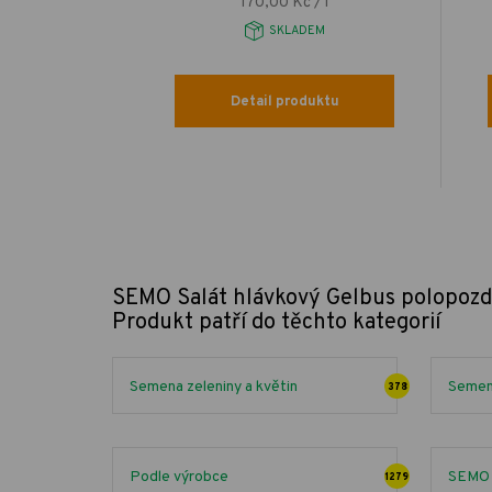
 g
170,00 Kč / l
EM
SKLADEM
uktu
Detail produktu
SEMO Salát hlávkový Gelbus polopozd
Produkt patří do těchto kategorií
Semena zeleniny a květin
Semena
378
Podle výrobce
SEMO
1279