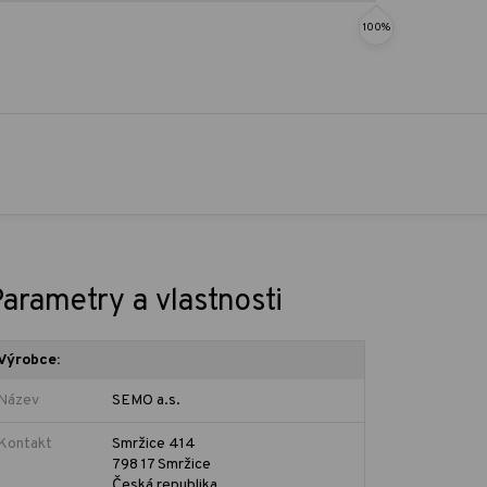
100%
arametry a vlastnosti
Výrobce:
Název
SEMO a.s.
Kontakt
Smržice 414
798 17 Smržice
Česká republika