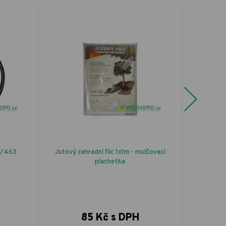
Next
FORESTINA 
2/463
Jutový zahradní filc 1x1m - mulčovací
trv
plachetka
85 Kč s DPH