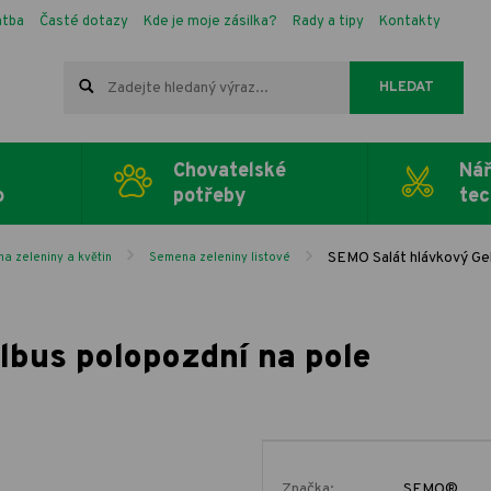
atba
Časté dotazy
Kde je moje zásilka?
Rady a tipy
Kontakty
HLEDAT
Chovatelské
Nář
o
potřeby
tec
SEMO Salát hlávkový Gel
a zeleniny a květin
Semena zeleniny listové
lbus polopozdní na pole
Značka:
SEMO®