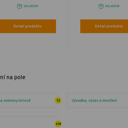
SKLADEM
SKLADEM
Detail produktu
Detail produktu
ní na pole
 zeleniny listové
Výsadba, výsev a množení
72
378