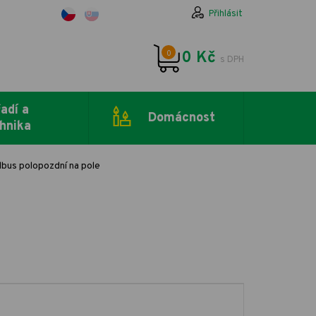
Přihlásit
0
0 Kč
s DPH
adí a
Domácnost
hnika
bus polopozdní na pole